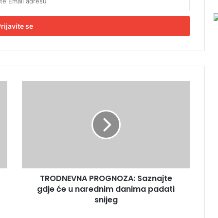
T
R
O
D
N
E
V
N
A
TRODNEVNA PROGNOZA: Saznajte
P
gdje će u narednim danima padati
R
O
snijeg
G