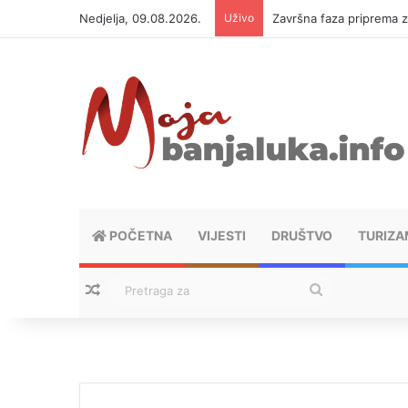
Nedjelja, 09.08.2026.
Uživo
Završna faza priprema 
POČETNA
VIJESTI
DRUŠTVO
TURIZA
Nasumični tekstovi
Pretraga
za