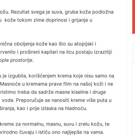
 kožu. Rezultat svega je suva, gruba koža podložna
ju kože tokom zime doprinosi i grijanje u
ična oboljenja kože kao što su atopijski i
enilo i prošireni kapilari na licu postaju izrazitiji
ple prostorije.
 je izgubila, korišćenjem krema koje nisu samo na
a. Masnoće u kremama prave film na našoj koži i ne
istimo treba da sadrže masne kiseline i druge
a vode. Preporučuje se nanositi kreme više puta u
ranja, kao i prije izlaska na hladnoću.
reme za normalnu, masnu, suvu i zrelu kožu, te
prirodno čuvaju i ističu ono najljepše na vama.