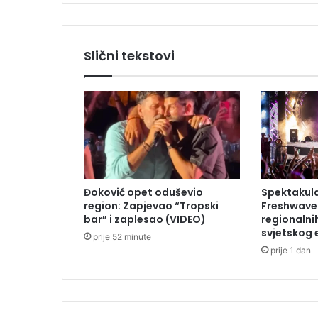
U
P
A
N
Slični tekstovi
A
P
R
A
V
I
O
P
R
Đoković opet oduševio
Spektakul
O
region: Zapjevao “Tropski
Freshwave 
S
bar” i zaplesao (VIDEO)
regionalni
I
svjetskog 
prije 52 minute
D
prije 1 dan
B
U
:
P
r