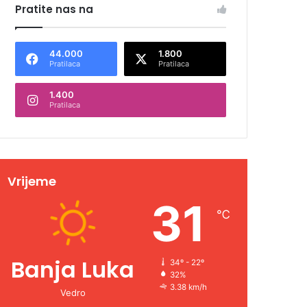
Pratite nas na
44.000
1.800
Pratilaca
Pratilaca
1.400
Pratilaca
Vrijeme
31
℃
Banja Luka
34º - 22º
32%
3.38 km/h
Vedro