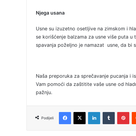
Njega usana
Usne su izuzetno osetljive na zimskom i hl
se korišćenje balzama za usne više puta u 
spavanja poželjno je namazat usne, da bi se
Naša preporuka za sprečavanje pucanja i i
Vam pomoći da zaštitite vaše usne od hladnoć
pažnju.
Facebook
X
LinkedIn
Tumblr
Pinterest
Podijeli