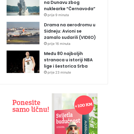
na Dunavu zbog
nuklearke “Černavoda”
prije 9 minuta
Drama na aerodromu u
Sidneju: Avioni se
zamalo sudarili (VIDEO)
prije 16 minuta
Među 80 najboljih
stranaca u istoriji NBA
lige i šestorica Srba
prije 23 minute