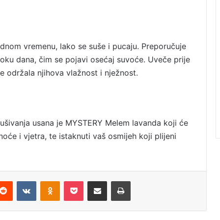
adnom vremenu, lako se suše i pucaju. Preporučuje
toku dana, čim se pojavi osećaj suvoće. Uveče prije
 održala njihova vlažnost i nježnost.
sušivanja usana je MYSTERY Melem lavanda koji će
e i vjetra, te istaknuti vaš osmijeh koji plijeni
Reddit
VKontakte
Odnoklassniki
Pocket
Podijeli putem Emaila
Odštampaj