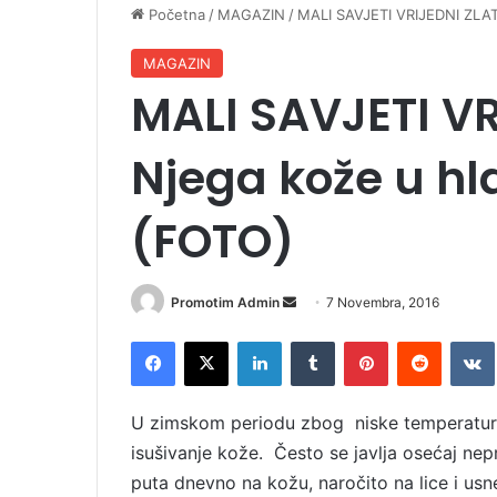
Početna
/
MAGAZIN
/
MALI SAVJETI VRIJEDNI ZLAT
MAGAZIN
MALI SAVJETI VR
Njega kože u hl
(FOTO)
Promotim Admin
S
7 Novembra, 2016
e
Facebook
X
LinkedIn
Tumblr
Pinterest
Reddit
VK
n
d
a
U zimskom periodu zbog niske temperature,
n
isušivanje kože. Često se javlja osećaj nepr
e
puta dnevno na kožu, naročito na lice i usne
m