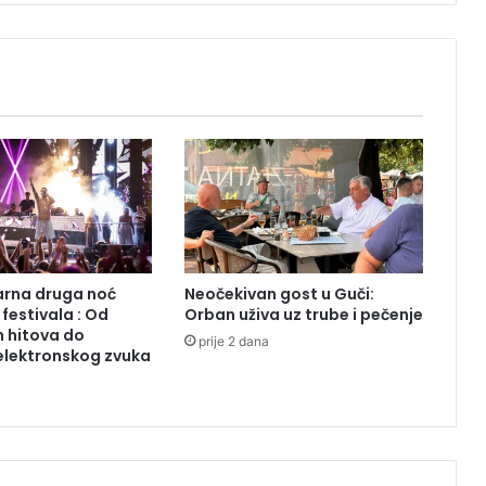
N
O
Z
A
:
S
a
z
n
a
j
t
e
arna druga noć
Neočekivan gost u Guči:
g
festivala : Od
Orban uživa uz trube i pečenje
d
h hitova do
prije 2 dana
j
elektronskog zvuka
e
ć
e
u
n
a