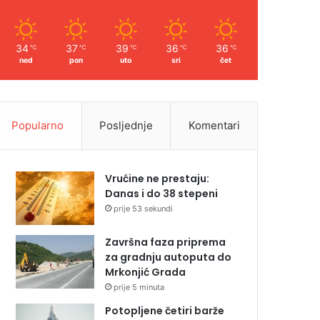
34
37
39
36
36
℃
℃
℃
℃
℃
ned
pon
uto
sri
čet
Popularno
Posljednje
Komentari
Vrućine ne prestaju:
Danas i do 38 stepeni
prije 53 sekundi
Završna faza priprema
za gradnju autoputa do
Mrkonjić Grada
prije 5 minuta
Potopljene četiri barže