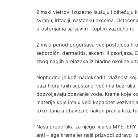
a
Zimski vjetrovi izuzetno isušuju i oštećuju
i
svrabu, iritaciji, nastanku ekcema. Oštećen
l
prostorijama sa suvim i toplim vazduhom.
Zimski period pogoršava već postojeća hron
seboroični dermatitis, ekcem ili psorijaza. Crv
zbog naglih prelazaka iz hladne okoline u to
Nephodno je koži nadoknaditi vlažnost koju
bazi hidrantnih supstanci već i na bazi ulj
dozvoljavaju odavanje vode. Kreme koje kor
materije koje imaju veći kapacitet vezivanj
toku dana a obavezno nakon pranja lica, tuši
Naša preporuka za njegu lica su MYSTERY k
anti – age krema jer naši prizvodi zdravo i 