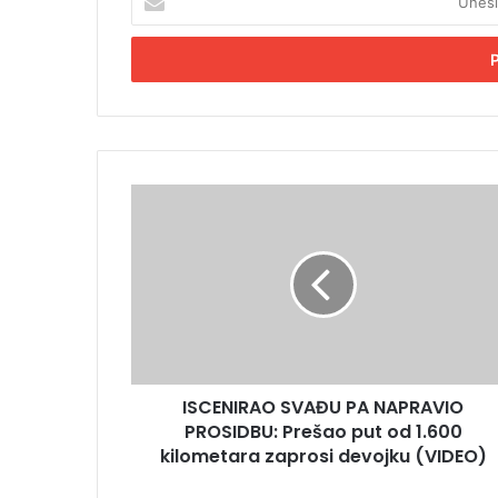
n
e
s
i
t
e
E
m
I
a
S
i
C
l
E
a
N
d
I
r
R
e
A
s
O
u
ISCENIRAO SVAĐU PA NAPRAVIO
S
PROSIDBU: Prešao put od 1.600
V
A
kilometara zaprosi devojku (VIDEO)
Đ