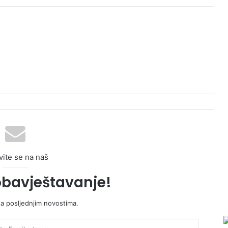
vite se na naš
obavještavanje!
sa posljednjim novostima.