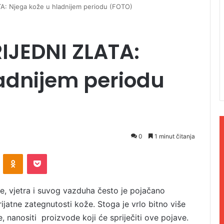
A: Njega kože u hladnijem periodu (FOTO)
IJEDNI ZLATA:
adnijem periodu
0
1 minut čitanja
ontakte
Odnoklassniki
Pocket
 vjetra i suvog vazduha često je pojačano
ijatne zategnutosti kože. Stoga je vrlo bitno više
, nanositi proizvode koji će spriječiti ove pojave.