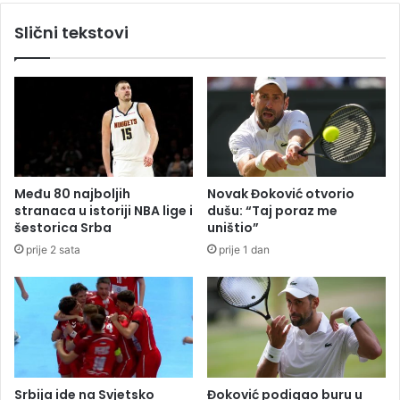
g
n
Slični tekstovi
r
t
a
e
đ
i
e
s
n
p
n
o
a
d
f
c
e
r
Među 80 najboljih
Novak Đoković otvorio
s
t
stranaca u istoriji NBA lige i
dušu: “Taj poraz me
t
e
šestorica Srba
uništio”
i
k
prije 2 sata
prije 1 dan
v
o
a
j
l
a
u
ć
u
e
N
i
a
h
p
o
Srbija ide na Svjetsko
Đoković podigao buru u