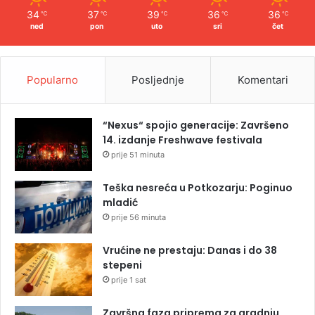
34
37
39
36
36
℃
℃
℃
℃
℃
ned
pon
uto
sri
čet
Popularno
Posljednje
Komentari
“Nexus“ spojio generacije: Završeno
14. izdanje Freshwave festivala
prije 51 minuta
Teška nesreća u Potkozarju: Poginuo
mladić
prije 56 minuta
Vrućine ne prestaju: Danas i do 38
stepeni
prije 1 sat
Završna faza priprema za gradnju