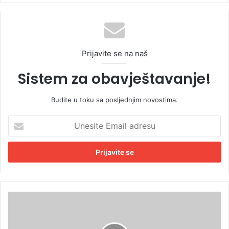
Prijavite se na naš
Sistem za obavještavanje!
Budite u toku sa posljednjim novostima.
U
n
e
s
i
t
e
E
S
m
r
a
p
i
s