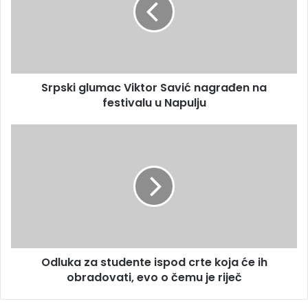
l
k
a
i
d
g
r
l
e
u
s
Srpski glumac Viktor Savić nagrađen na
m
u
festivalu u Napulju
a
c
V
O
i
d
k
l
t
u
o
k
r
a
S
z
a
a
v
s
i
Odluka za studente ispod crte koja će ih
t
ć
obradovati, evo o čemu je riječ
u
n
d
a
e