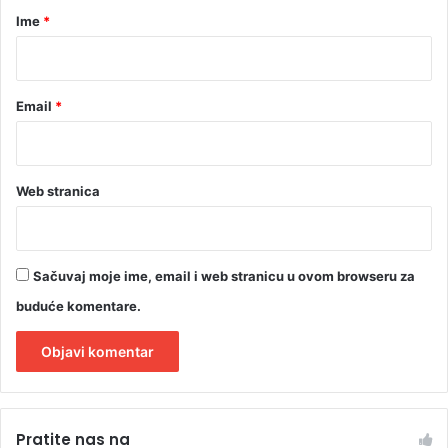
i
r
Ime
*
j
e
*
č
Email
*
Web stranica
Sačuvaj moje ime, email i web stranicu u ovom browseru za
buduće komentare.
A
l
Pratite nas na
t