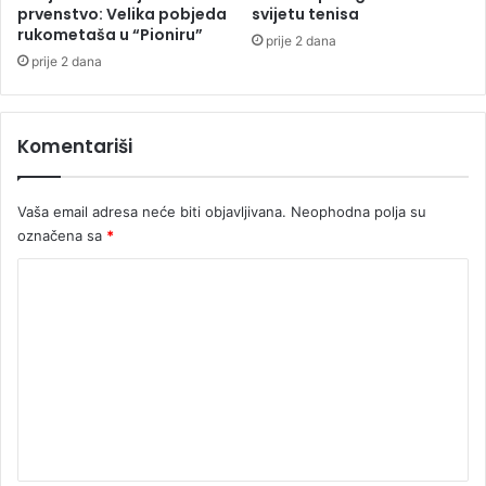
u
b
prvenstvo: Velika pobjeda
svijetu tenisa
l
r
rukometaša u “Pioniru”
prije 2 dana
j
a
prije 2 dana
u
d
o
v
Komentariši
a
t
i
Vaša email adresa neće biti objavljivana.
Neophodna polja su
,
označena sa
*
e
v
K
o
o
o
č
m
e
e
m
u
n
j
t
e
r
a