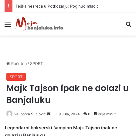
Teška nesreća u Potkozarju: Poginuo mladić
Meni
P
Početna
/
SPORT
SPORT
Majk Tajson ipak ne dolazi u
Banjaluku
Veliborka Šutilović
S
9 Jula, 2024
0
Prije minut
e
Legendarni bokserski šampion Majk Tajson ipak ne
n
dolazi u Banjaluku.
d