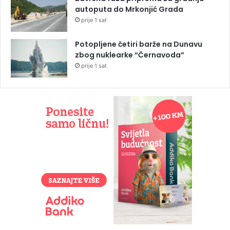
autoputa do Mrkonjić Grada
prije 1 sat
Potopljene četiri barže na Dunavu
zbog nuklearke “Černavoda”
prije 1 sat