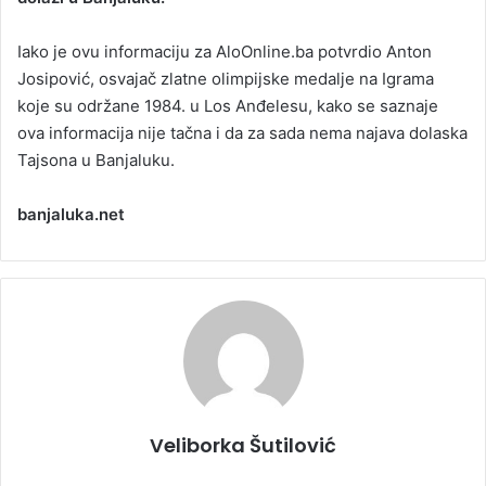
a
Iako je ovu informaciju za AloOnline.ba potvrdio Anton
n
Josipović, osvajač zlatne olimpijske medalje na Igrama
e
koje su održane 1984. u Los Anđelesu, kako se saznaje
m
a
ova informacija nije tačna i da za sada nema najava dolaska
i
Tajsona u Banjaluku.
l
banjaluka.net
Veliborka Šutilović