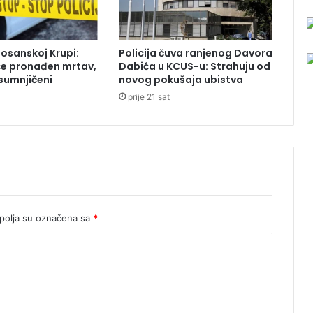
a
z
n
Bosanskoj Krupi:
Policija čuva ranjenog Davora
e
će pronađen mrtav,
Dabića u KCUS-u: Strahuju od
o
sumnjičeni
novog pokušaja ubistva
d
prije 21 sat
p
r
e
k
o
2
0
.
0
olja su označena sa
*
0
0
K
M