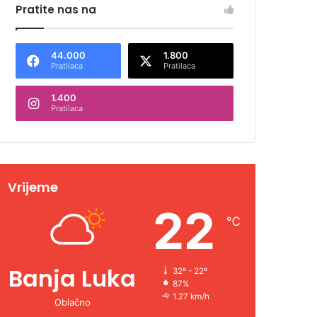
Pratite nas na
44.000
1.800
Pratilaca
Pratilaca
1.400
Pratilaca
Vrijeme
22
℃
Banja Luka
32º - 22º
87%
1.27 km/h
Oblačno