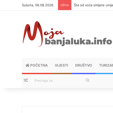
Subota, 08.08.2026.
Uživo
Šta od voća smijete unij
POČETNA
VIJESTI
DRUŠTVO
TURIZA
Nasumični tekstovi
Pretraga
za