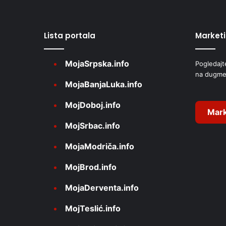
e
r
Lista portala
Market
n
a
MojaSrpska.info
Pogledajt
t
na dugme
i
MojaBanjaLuka.info
v
MojDoboj.info
e
Mark
MojSrbac.info
:
MojaModriča.info
MojBrod.info
MojaDerventa.info
MojTeslić.info