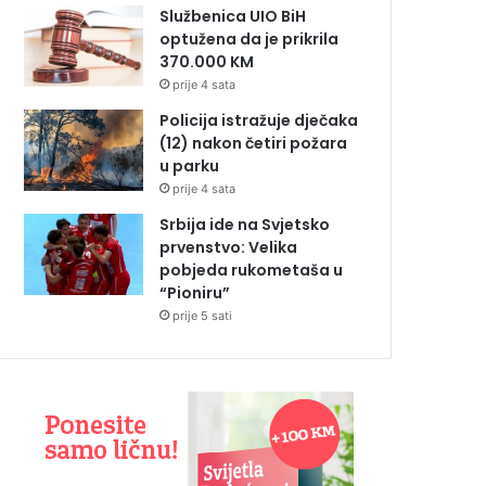
Službenica UIO BiH
optužena da je prikrila
370.000 KM
prije 4 sata
Policija istražuje dječaka
(12) nakon četiri požara
u parku
prije 4 sata
Srbija ide na Svjetsko
prvenstvo: Velika
pobjeda rukometaša u
“Pioniru”
prije 5 sati