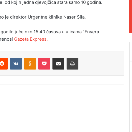
, od kojih jedna djevojčica stara samo 10 godina.
kao je direktor Urgentne klinike Naser Sila.
dogodilo juče oko 15.40 časova u ulicama "Envera
prenosi
Gazeta Express.
Reddit
VKontakte
Odnoklassniki
Pocket
Podijeli putem Emaila
Odštampaj