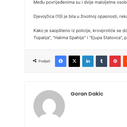
Među povrijeđenima su i dvije maloljetne osobe
a
i
Djevojčica (10) je bila u životnoj opasnosti, re
l
Kako je saopšteno iz policije, krovproliće se 
Topalija", "Halima Spahije" i "Ejupa Statovca", 
Facebook
X
LinkedIn
Tumblr
Pinterest
Podijeli
Goran Dakic