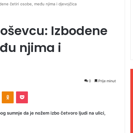
ene četiri osobe, među njima i djevojčica
roševcu: Izbodene
đu njima i
0
Prije minut
ontakte
Odnoklassniki
Pocket
g sumnje da je nožem izbo četvoro ljudi na ulici,