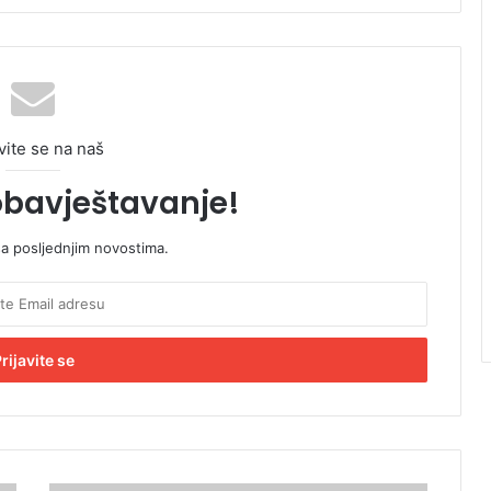
vite se na naš
obavještavanje!
sa posljednjim novostima.