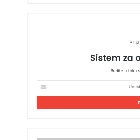
Prija
Sistem za 
Budite u toku 
U
n
e
s
i
t
e
E
m