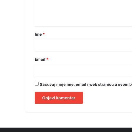
n
t
a
r
Ime
*
*
Email
*
Sačuvaj moje ime, email i web stranicu u ovom 
A
l
t