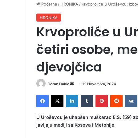
Početna
/
HRONIKA
/
Krvoproliće u Uroševcu: Izbod
HRONIKA
Krvoproliće u U
četiri osobe, me
djevojčica
Goran Dakic
S
12 Novembra, 2024
e
Facebook
X
LinkedIn
Tumblr
Pinterest
Reddit
VK
n
d
a
U Uroševcu je uhapšen muškarac E.S. (59) zbo
n
javljaju mediji sa Kosova i Metohije.
e
m