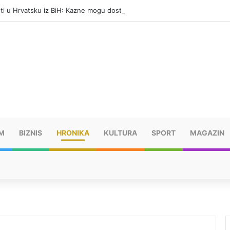
eti u Hrvatsku iz BiH: Kazne mogu dostići 13.260 evra
M
BIZNIS
HRONIKA
KULTURA
SPORT
MAGAZIN