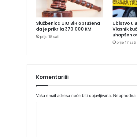
0
l
j
Službenica UIO BiH optužena
Ubistvo u 
u
da je prikrila 370.000 KM
Vlasnik ku
d
uhapšen o
prije 15 sati
i
prije 17 sati
i
p
o
b
j
e
Komentariši
g
a
o
Vaša email adresa neće biti objavljivana.
Neophodna p
K
o
m
e