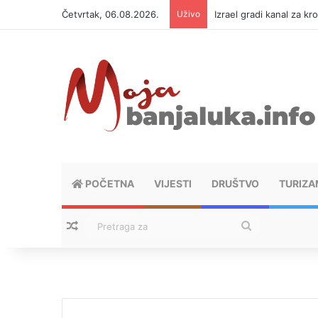
Četvrtak, 06.08.2026.
Uživo
Izrael gradi kanal za kr
POČETNA
VIJESTI
DRUŠTVO
TURIZA
Nasumični tekstovi
Pretraga
za