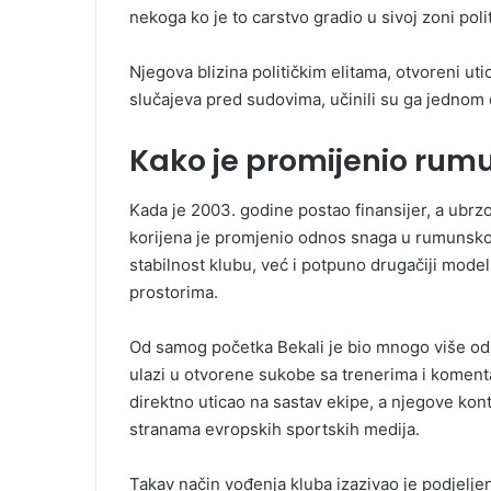
nekoga ko je to carstvo gradio u sivoj zoni poli
Njegova blizina političkim elitama, otvoreni utic
slučajeva pred sudovima, učinili su ga jednom 
Kako je promijenio rum
Kada je 2003. godine postao finansijer, a ubrzo 
korijena je promjenio odnos snaga u rumunsko
stabilnost klubu, već i potpuno drugačiji model
prostorima.
Od samog početka Bekali je bio mnogo više od v
ulazi u otvorene sukobe sa trenerima i koment
direktno uticao na sastav ekipe, a njegove kon
stranama evropskih sportskih medija.
Takav način vođenja kluba izazivao je podjeljen