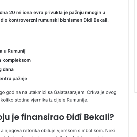
dna 20 miliona evra privukla je pažnju mnogih u
adio kontroverzni rumunski biznismen Điđi Bekali.
a u Rumuniji
ra kompleksom
og dana
entru pažnje
ogo godina na utakmici sa Galatasarajem. Crkva je ovog
oliko stotina vjernika iz cijele Rumunije.
ju je finansirao Điđi Bekali?
, a njegova retorika obiluje vjerskom simbolikom. Neki