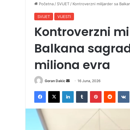
Početna
/
SVIJET
/
Kontroverzni milijarder sa Balk
SVIJET
VIJESTI
Kontroverzni mi
Balkana sagrad
miliona evra
Goran Dakic
S
16 Juna, 2026
e
Facebook
X
LinkedIn
Tumblr
Pinterest
Reddit
VK
n
d
a
n
e
m