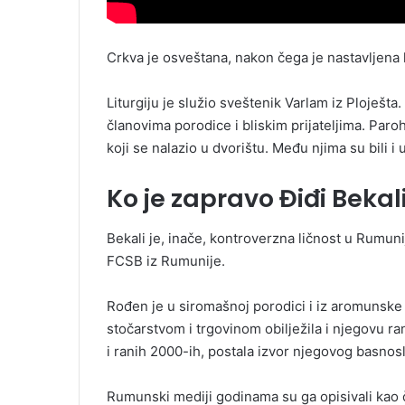
Crkva јe osveštana, nakon čega јe nastavljena li
Liturgiju јe služio sveštenik Varlam iz Ploјešt
članovima porodice i bliskim priјateljima. Paro
koјi se nalazio u dvorištu. Među njima su bili i u
Ko je zapravo Điđi Bekal
Bekali je, inače, kontroverzna ličnost u Rumuni
FCSB iz Rumunije.
Rođen je u siromašnoj porodici i iz aromunske 
stočarstvom i trgovinom obilježila i njegovu ra
i ranih 2000-ih, postala izvor njegovog basno
Rumunski mediji godinama su ga opisivali kao čov