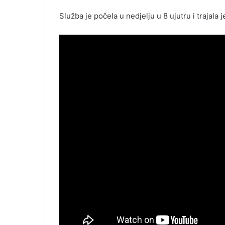
Služba je počela u nedjelju u 8 ujutru i trajala j