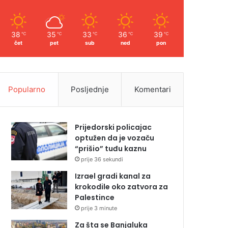
38
35
33
36
39
℃
℃
℃
℃
℃
čet
pet
sub
ned
pon
Popularno
Posljednje
Komentari
Prijedorski policajac
optužen da je vozaču
“prišio” tuđu kaznu
prije 36 sekundi
Izrael gradi kanal za
krokodile oko zatvora za
Palestince
prije 3 minute
Za šta se Banjaluka