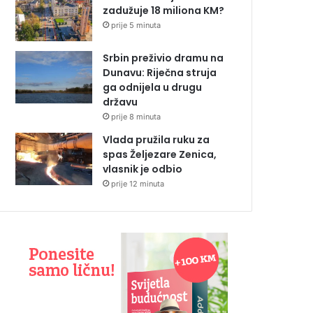
zadužuje 18 miliona KM?
prije 5 minuta
Srbin preživio dramu na
Dunavu: Riječna struja
ga odnijela u drugu
državu
prije 8 minuta
Vlada pružila ruku za
spas Željezare Zenica,
vlasnik je odbio
prije 12 minuta