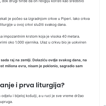
 dok drugi tvrde da on religiju koristi kao sredstvo
kali je počeo sa izgradnjom crkve u Piperi. Iako crkva
turgije u ovoj crkvi služiti svakog dana.
sa impozantnim krstom koja je visoka 40 metara.
primi oko 1.000 vjernika. Ulaz u crkvu bio јe uokviren
 sada raj na zemlji. Dolaziću ovdje svakog dana, na
 šest miliona evra, nisam je poklonio, sagradio sam
nje i prva liturgija?
odjelu i bijeloj košulji, a u ruci je sve vreme držao
supruga.