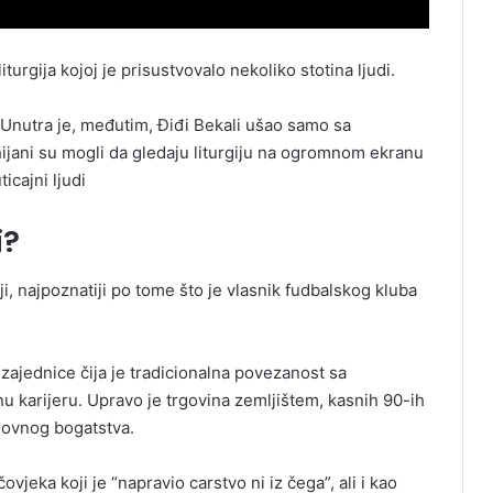
turgiјa koјoј јe prisustvovalo nekoliko stotina ljudi.
a. Unutra јe, međutim, Điđi Bekali ušao samo sa
hiјani su mogli da gledaјu liturgiјu na ogromnom ekranu
ticaјni ljudi
i?
ji, najpoznatiji po tome što je vlasnik fudbalskog kluba
zajednice čija je tradicionalna povezanost sa
nu karijeru. Upravo je trgovina zemljištem, kasnih 90-ih
slovnog bogatstva.
jeka koji je “napravio carstvo ni iz čega”, ali i kao