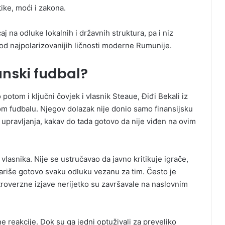
tike, moći i zakona.
aj na odluke lokalnih i državnih struktura, pa i niz
od najpolarizovanijih ličnosti moderne Rumunije.
unski fudbal?
potom i ključni čovjek i vlasnik Steaue, Điđi Bekali iz
m fudbalu. Njegov dolazak nije donio samo finansijsku
 upravljanja, kakav do tada gotovo da nije viđen na ovim
lasnika. Nije se ustručavao da javno kritikuje igrače,
ariše gotovo svaku odluku vezanu za tim. Često je
troverzne izjave nerijetko su završavale na naslovnim
e reakcije. Dok su ga jedni optuživali za preveliko