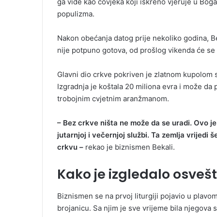
ga vide kao čovjeka koji iskreno vjeruje u Boga,
populizma.
Nakon obećanja datog prije nekoliko godina, Be
nije potpuno gotova, od prošlog vikenda će se li
Glavni dio crkve pokriven je zlatnom kupolom 
Izgradnja je koštala 20 miliona evra i može da 
troboјnim cvjetnim aranžmanom.
– Bez crkve ništa ne može da se uradi. Ovo je
jutarnjoj i večernjoj službi. Ta zemlja vrijedi
crkvu –
rekao je biznismen Bekali.
Kako je izgledalo osvešta
Biznismen se na prvoj liturgiji pojavio u plavom 
brojanicu. Sa njim je sve vrijeme bila njegova 