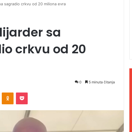
ana sagradio crkvu od 20 miliona evra
lijarder sa
io crkvu od 20
0
5 minuta čitanja
ontakte
Odnoklassniki
Pocket