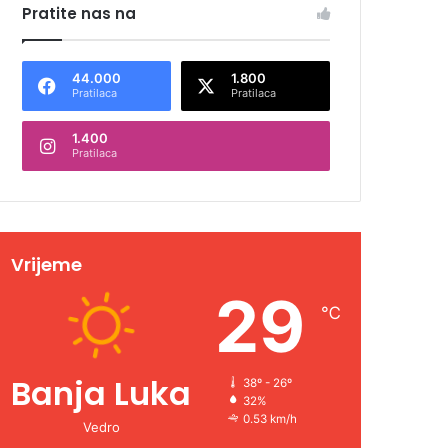
Pratite nas na
44.000
1.800
Pratilaca
Pratilaca
1.400
Pratilaca
Vrijeme
29
℃
Banja Luka
38º - 26º
32%
0.53 km/h
Vedro