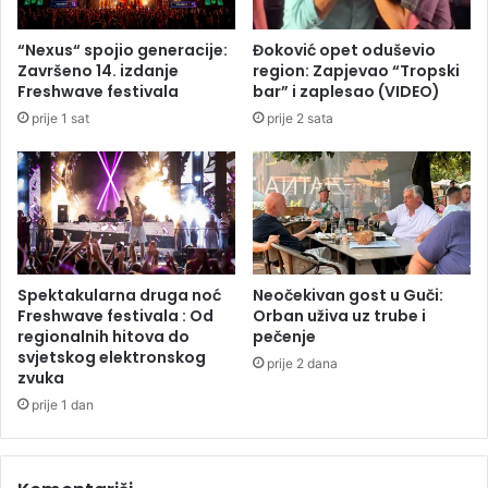
m
l
i
n
“Nexus“ spojio generacije:
Đoković opet oduševio
l
o
Završeno 14. izdanje
region: Zapjevao “Tropski
i
d
Freshwave festivala
bar” i zaplesao (VIDEO)
j
r
prije 1 sat
prije 2 sata
a
ž
n
a
o
n
S
j
a
e
l
a
j
Spektakularna druga noć
Neočekivan gost u Guči:
e
Freshwave festivala : Od
Orban uživa uz trube i
u
regionalnih hitova do
pečenje
svjetskog elektronskog
b
prije 2 dana
zvuka
i
j
prije 1 dan
e
n
"