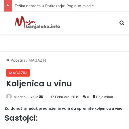
Teška nesreća u Potkozarju: Poginuo mladić
Meni
P
Početna
/
MAGAZIN
MAGAZIN
Koljenica u vinu
Mladen Lukajic
S
17 Februara, 2019
0
Prije minut
e
Za današnji ručak predlažemo vam da spremite koljenicu u vinu.
n
Sastojci:
d
a