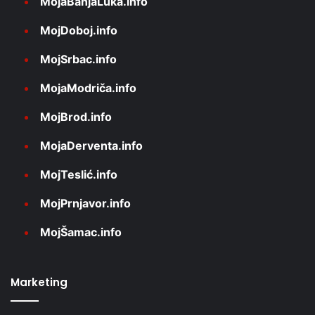
MojaBanjaLuka.info
MojDoboj.info
MojSrbac.info
MojaModriča.info
MojBrod.info
MojaDerventa.info
MojTeslić.info
MojPrnjavor.info
MojŠamac.info
Marketing