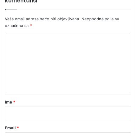
Komentariši
Vaša email adresa neće biti objavljivana.
Neophodna polja su
označena sa
*
K
o
m
e
n
t
a
r
Ime
*
*
Email
*