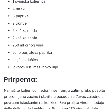
1 svinjska koljenica
n
e
4 mrkve
m
3 paprike
a
2 tikvice
i
5 kašika meda
l
2 kašike senfa
250 ml crnog vina
so, biber, aleva paprika
majčina dušica
lovorov list, maslinovo ulje
Prirpema:
Namažite koljenicu medom i senfom, a zatim preko pospite
pripremljene začine i stavite u posudu za đuveč zajedno s
povrćem isjeckanim na kockice. Sve prelijte vinom, dodaje
dvije šolje vode i poklopite. Pecite na 150 stepeni. Jelo