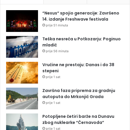
“Nexus“ spojio generacije: Završeno
14. izdanje Freshwave festivala
prije 51 minuta
Teška nesreća u Potkozarju: Poginuo
mladić
prije 56 minuta
Vrućine ne prestaju: Danas i do 38
stepeni
prije 1 sat
Završna faza priprema za gradnju
autoputa do Mrkonjić Grada
prije 1 sat
Potopljene četiri barže na Dunavu
zbog nuklearke “Černavoda”
prije 1 sat