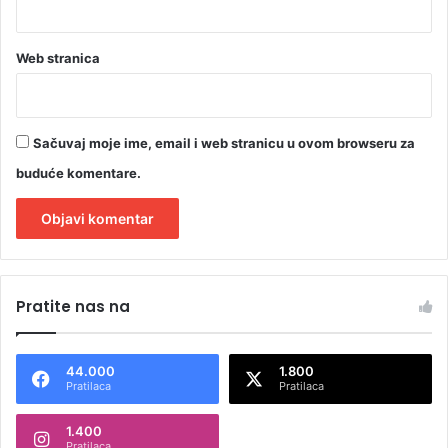
Web stranica
Sačuvaj moje ime, email i web stranicu u ovom browseru za
buduće komentare.
A
l
Pratite nas na
t
e
44.000
1.800
r
Pratilaca
Pratilaca
n
1.400
a
Pratilaca