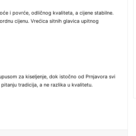
e i povrće, odličnog kvaliteta, a cijene stabilne.
rdnu cijenu. Vrećica sitnih glavica upitnog
kupusom za kiseljenje, dok istočno od Prnjavora svi
pitanju tradicija, a ne razlika u kvalitetu.
Reddit
VKontakte
Odnoklassniki
Pocket
Podijeli putem Emaila
Odštampaj