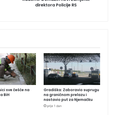
direktora Policije RS
u
z
i
n
n
o
v
i
z
a
m
j
e
n
i
k
ici sve češće na
Gradiška: Zaboravio suprugu
d
ma BiH
na graničnom prelazu i
i
nastavio put za Njemačku
r
prije 1 dan
e
k