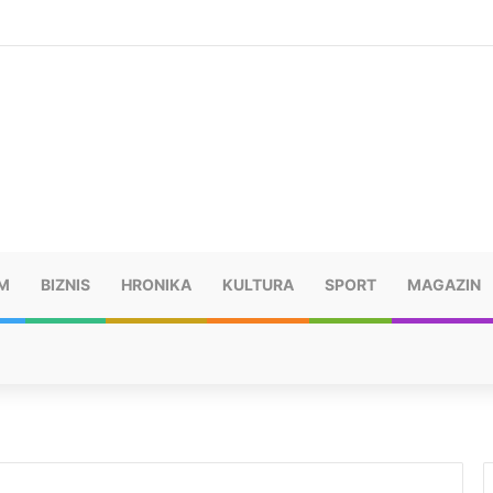
šu: “Taj poraz me uništio”
M
BIZNIS
HRONIKA
KULTURA
SPORT
MAGAZIN