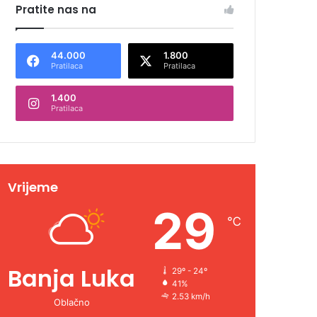
Pratite nas na
44.000
1.800
Pratilaca
Pratilaca
1.400
Pratilaca
Vrijeme
29
℃
Banja Luka
29º - 24º
41%
2.53 km/h
Oblačno