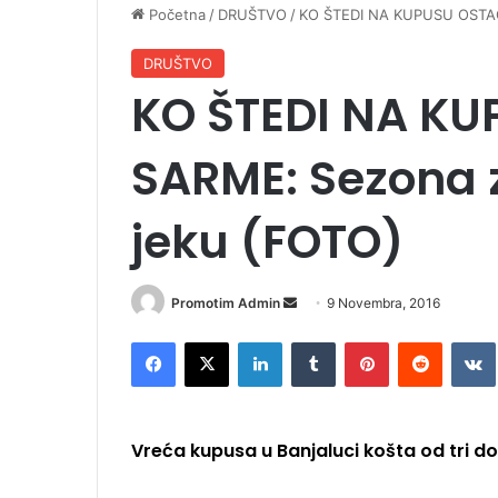
Početna
/
DRUŠTVO
/
KO ŠTEDI NA KUPUSU OSTAĆ
DRUŠTVO
KO ŠTEDI NA KU
SARME: Sezona 
jeku (FOTO)
Promotim Admin
S
9 Novembra, 2016
e
Facebook
X
LinkedIn
Tumblr
Pinterest
Reddit
VK
n
d
a
n
Vreća kupusa u Banjaluci košta od tri do 
e
m