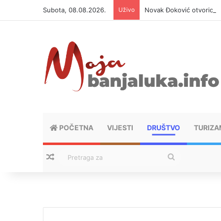
Subota, 08.08.2026.
Uživo
Novak Đoković otvorio du
POČETNA
VIJESTI
DRUŠTVO
TURIZA
Nasumični tekstovi
Pretraga
za