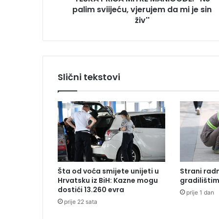
palim sviijeću, vjerujem da mi je sin
M
I
živ''
T
R
E
M
A
Slični tekstovi
N
I
G
O
D
E
:
'
'
Šta od voća smijete unijeti u
Strani radn
N
Hrvatsku iz BiH: Kazne mogu
gradilišti
e
dostići 13.260 evra
prije 1 dan
p
prije 22 sata
a
l