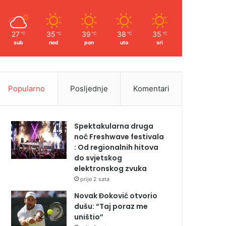
27
35
39
38
35
℃
℃
℃
℃
℃
sub
ned
pon
uto
sri
Popularno
Posljednje
Komentari
Spektakularna druga
noć Freshwave festivala
: Od regionalnih hitova
do svjetskog
elektronskog zvuka
prije 2 sata
Novak Đoković otvorio
dušu: “Taj poraz me
uništio”