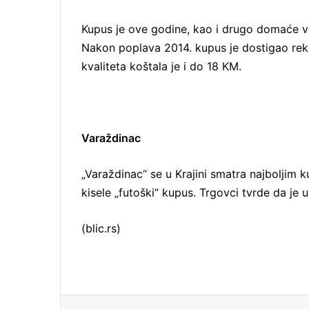
Kupus je ove godine, kao i drugo domaće voć
Nakon poplava 2014. kupus je dostigao reko
kvaliteta koštala je i do 18 KM.
Varaždinac
„Varaždinac“ se u Krajini smatra najboljim 
kisele „futoški“ kupus. Trgovci tvrde da je u 
(blic.rs)
Facebook
X
LinkedIn
Tumblr
Pinterest