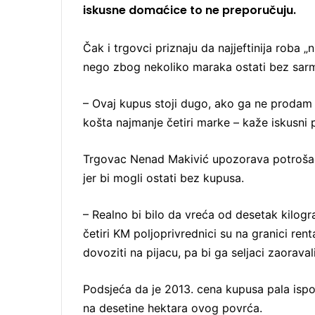
iskusne domaćice to ne preporučuju.
a
i
l
Čak i trgovci priznaju da najjeftinija roba „n
nego zbog nekoliko maraka ostati bez sar
– Ovaj kupus stoji dugo, ako ga ne prodam
košta najmanje četiri marke – kaže iskusni p
Trgovac Nenad Makivić upozorava potrošač
jer bi mogli ostati bez kupusa.
– Realno bi bilo da vreća od desetak kilog
četiri KM poljoprivrednici su na granici renta
dovoziti na pijacu, pa bi ga seljaci zaoraval
Podsjeća da je 2013. cena kupusa pala ispod
na desetine hektara ovog povrća.