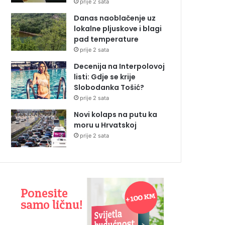
prije 2 sata
Danas naoblačenje uz
lokalne pljuskove i blagi
pad temperature
prije 2 sata
Decenija na Interpolovoj
listi: Gdje se krije
Slobodanka Tošić?
prije 2 sata
Novi kolaps na putu ka
moru u Hrvatskoj
prije 2 sata