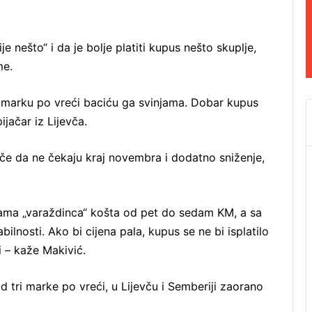
ije nešto“ i da je bolje platiti kupus nešto skuplje,
me.
 marku po vreći baciću ga svinjama. Dobar kupus
ijačar iz Lijevča.
e da ne čekaju kraj novembra i dodatno sniženje,
rama „varaždinca“ košta od pet do sedam KM, a sa
bilnosti. Ako bi cijena pala, kupus se ne bi isplatilo
i – kaže Makivić.
 tri marke po vreći, u Lijevču i Semberiji zaorano