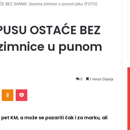
E BEZ SARME: Sezona zimnice u punom jeku (FOTO)
PUSU OSTAĆE BEZ
zimnice u punom
0
1 minut čitanja
ontakte
Odnoklassniki
Pocket
pet KM, a može se pazariti čak i za marku, ali