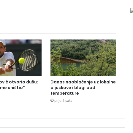
i
j
e
s
t
u
d
e
n
t
i
m
a
vić otvorio dušu:
Danas naoblačenje uz lokalne
u
 me uništio”
pljuskove i blagi pad
S
temperature
r
prije 2 sata
p
s
k
o
j