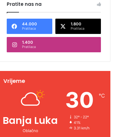
Pratite nas na
44.000
1.800
Pratilaca
Pratilaca
1.400
Pratilaca
Vrijeme
30
℃
Banja Luka
32º - 22º
41%
3.31 km/h
Oblačno