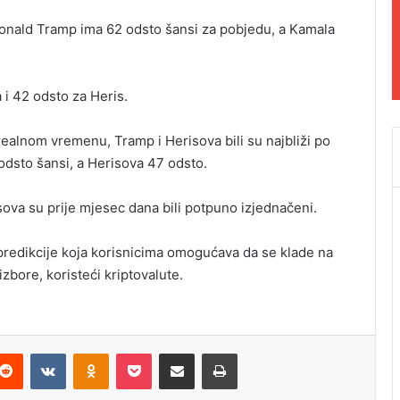
onald Tramp ima 62 odsto šansi za pobjedu, a Kamala
 i 42 odsto za Heris.
realnom vremenu, Tramp i Herisova bili su najbliži po
dsto šansi, a Herisova 47 odsto.
isova su prije mjesec dana bili potpuno izjednačeni.
predikcije koja korisnicima omogućava da se klade na
izbore, koristeći kriptovalute.
Reddit
VKontakte
Odnoklassniki
Pocket
Podijeli putem Emaila
Odštampaj