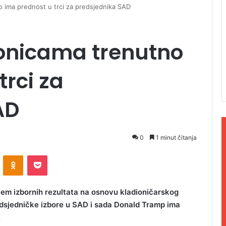
 ima prednost u trci za predsjednika SAD
onicama trenutno
trci za
AD
0
1 minut čitanja
ontakte
Odnoklassniki
Pocket
jem izbornih rezultata na osnovu kladioničarskog
redsjedničke izbore u SAD i sada Donald Tramp ima
.