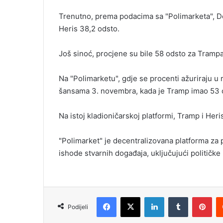
a
Trenutno, prema podacima sa "Polimarketa", D
i
Heris 38,2 odsto.
l
Još sinoć, procjene su bile 58 odsto za Trampa
Na "Polimarketu", gdje se procenti ažuriraju u 
šansama 3. novembra, kada je Tramp imao 53 o
Na istoj kladioničarskoj platformi, Tramp i Her
"Polimarket" je decentralizovana platforma za 
ishode stvarnih događaja, uključujući političke 
Facebook
X
LinkedIn
Tumblr
Pinterest
Podijeli