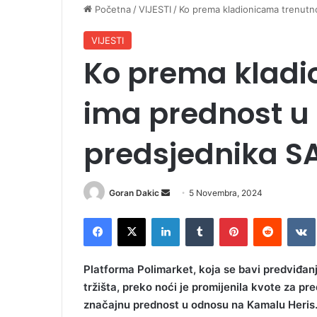
Početna
/
VIJESTI
/
Ko prema kladionicama trenutno
VIJESTI
Ko prema kladi
ima prednost u 
predsjednika S
Goran Dakic
S
5 Novembra, 2024
e
Facebook
X
LinkedIn
Tumblr
Pinterest
Reddit
VK
n
d
a
Platforma Polimarket, koja se bavi predviđan
n
tržišta, preko noći je promijenila kvote za p
e
značajnu prednost u odnosu na Kamalu Heris
m