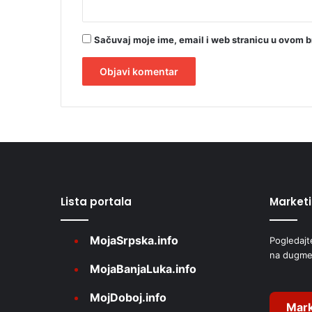
ž
a
n
Sačuvaj moje ime, email i web stranicu u ovom 
i
"
A
l
t
e
r
Lista portala
Market
n
a
MojaSrpska.info
Pogledajt
t
na dugme
i
MojaBanjaLuka.info
v
MojDoboj.info
e
Mark