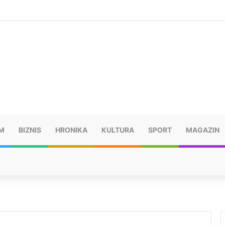
šu: “Taj poraz me uništio”
M
BIZNIS
HRONIKA
KULTURA
SPORT
MAGAZIN