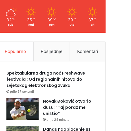
32
35
39
39
37
℃
℃
℃
℃
℃
sub
ned
pon
uto
sri
Popularno
Posljednje
Komentari
Spektakularna druga noć Freshwave
festivala : Od regionalnih hitova do
svjetskog elektronskog zvuka
prije 57 sekundi
Novak Đoković otvorio
dušu: “Taj poraz me
uništio”
prije 24 minute
Danas naoblačenje uz