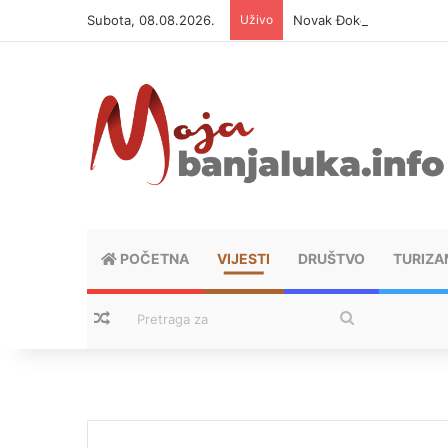
Subota, 08.08.2026.
Uživo
Novak Đoković otvorio du
POČETNA
VIJESTI
DRUŠTVO
TURIZA
Nasumični tekstovi
Pretraga
za