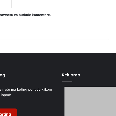
browseru za buduće komentare.
ing
Reklama
e našu marketing ponudu klikom
 ispod:
eting