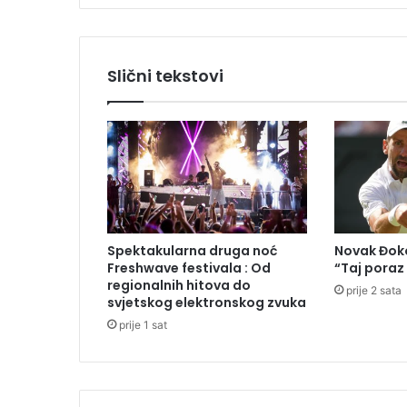
a
n
a
k
Slični tekstovi
o
n
s
a
s
t
a
n
k
Spektakularna druga noć
Novak Đoko
a
Freshwave festivala : Od
“Taj poraz
s
regionalnih hitova do
prije 2 sata
a
svjetskog elektronskog zvuka
S
prije 1 sat
t
a
n
i