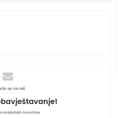
vite se na naš
obavještavanje!
sa posljednjim novostima.