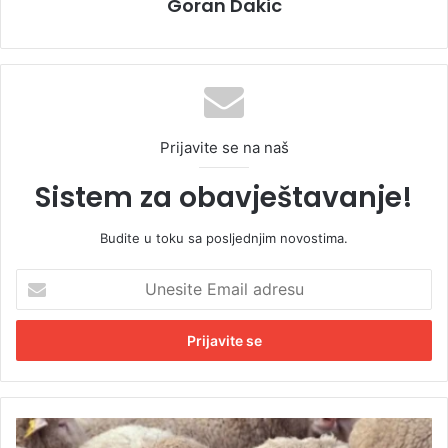
Goran Dakic
Prijavite se na naš
Sistem za obavještavanje!
Budite u toku sa posljednjim novostima.
U
n
e
s
i
t
e
E
B
m