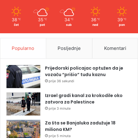
38
35
34
36
39
℃
℃
℃
℃
℃
čet
pet
sub
ned
pon
Popularno
Posljednje
Komentari
Prijedorski policajac optužen da je
vozaču “prišio” tuđu kaznu
prije 36 sekundi
Izrael gradi kanal za krokodile oko
zatvora za Palestince
prije 3 minute
Za šta se Banjaluka zadužuje 18
miliona KM?
prije 5 minuta