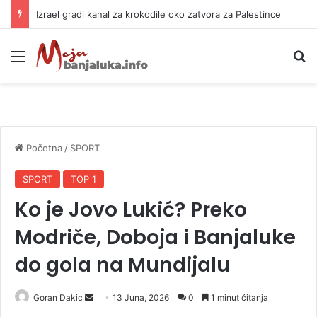
Izrael gradi kanal za krokodile oko zatvora za Palestince
Meni
P
Početna
/
SPORT
SPORT
TOP 1
Ko je Jovo Lukić? Preko
Modriče, Doboja i Banjaluke
do gola na Mundijalu
Goran Dakic
S
13 Juna, 2026
0
1 minut čitanja
e