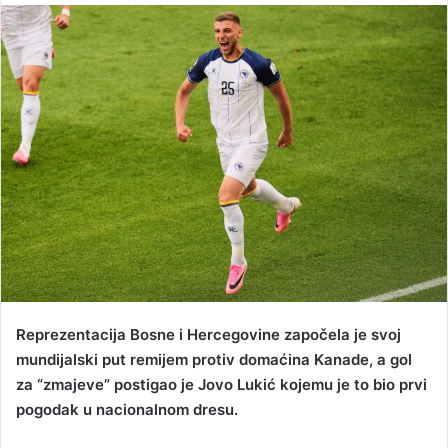
n
d
a
n
e
m
a
i
l
Reprezentacija Bosne i Hercegovine započela je svoj
mundijalski put remijem protiv domaćina Kanade, a gol
za “zmajeve” postigao je Jovo Lukić kojemu je to bio prvi
pogodak u nacionalnom dresu.