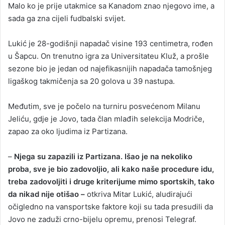
Malo ko je prije utakmice sa Kanadom znao njegovo ime, a
sada ga zna cijeli fudbalski svijet.
Lukić je 28-godišnji napadač visine 193 centimetra, rođen
u Šapcu. On trenutno igra za Universitateu Kluž, a prošle
sezone bio je jedan od najefikasnijih napadača tamošnjeg
ligaškog takmičenja sa 20 golova u 39 nastupa.
Međutim, sve je počelo na turniru posvećenom Milanu
Jeliću, gdje je Jovo, tada član mlađih selekcija Modriče,
zapao za oko ljudima iz Partizana.
–
Njega su zapazili iz Partizana. Išao je na nekoliko
proba, sve je bio zadovoljio, ali kako naše procedure idu,
treba zadovoljiti i druge kriterijume mimo sportskih, tako
da nikad nije otišao –
otkriva Mitar Lukić, aludirajući
očigledno na vansportske faktore koji su tada presudili da
Jovo ne zaduži crno-bijelu opremu, prenosi Telegraf.