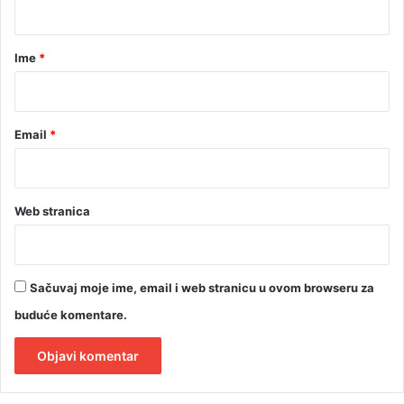
č
e
a
t
r
Ime
*
i
r
*
i
g
Email
*
o
l
a
Web stranica
Sačuvaj moje ime, email i web stranicu u ovom browseru za
buduće komentare.
A