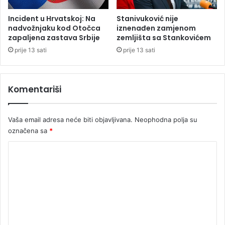
đ
a
u
l
Incident u Hrvatskoj: Na
Stanivuković nije
o
:
nadvožnjaku kod Otočca
iznenađen zamjenom
b
P
zapaljena zastava Srbije
zemljišta sa Stankovićem
o
a
prije 13 sati
prije 13 sati
l
r
j
a
e
g
Komentariši
l
v
i
a
m
j
Vaša email adresa neće biti objavljivana.
Neophodna polja su
a
i
i
označena sa
*
s
d
p
K
j
r
e
a
o
c
ć
m
a
e
e
n
s
n
a
t