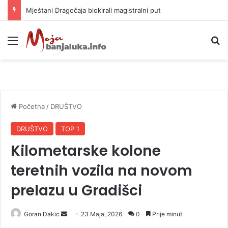
Helikopter ponovo gasi vatru u selima kod Trebinja
Meni
P
Početna
/
DRUŠTVO
DRUŠTVO
TOP 1
Kilometarske kolone
teretnih vozila na novom
prelazu u Gradišci
Goran Dakic
S
23 Maja, 2026
0
Prije minut
e