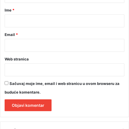
t
r
Ime
*
e
r
*
Email
*
Web stranica
Sačuvaj moje ime, email i web stranicu u ovom browseru za
buduće komentare.
A
l