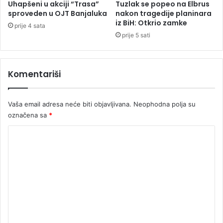
p
Uhapšeni u akciji “Trasa”
Tuzlak se popeo na Elbrus
M
o
sproveden u OJT Banjaluka
nakon tragedije planinara
g
iz BiH: Otkrio zamke
prije 4 sata
i
prije 5 sati
n
u
l
Komentariši
a
,
s
Vaša email adresa neće biti objavljivana.
Neophodna polja su
t
označena sa
*
i
g
K
a
o
o
h
m
e
e
l
i
n
k
t
o
p
a