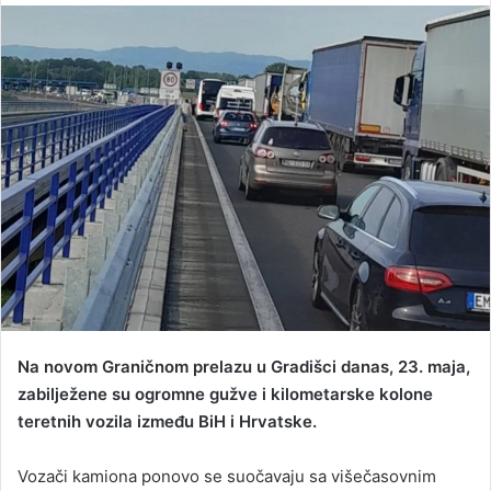
n
d
a
n
e
m
a
i
l
Na novom Graničnom prelazu u Gradišci danas, 23. maja,
zabilježene su ogromne gužve i kilometarske kolone
teretnih vozila između BiH i Hrvatske.
Vozači kamiona ponovo se suočavaju sa višečasovnim