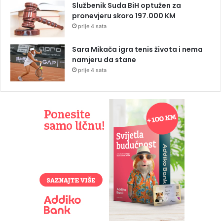
Službenik Suda BiH optužen za
pronevjeru skoro 197.000 KM
prije 4 sata
Sara Mikača igra tenis života i nema
namjeru da stane
prije 4 sata