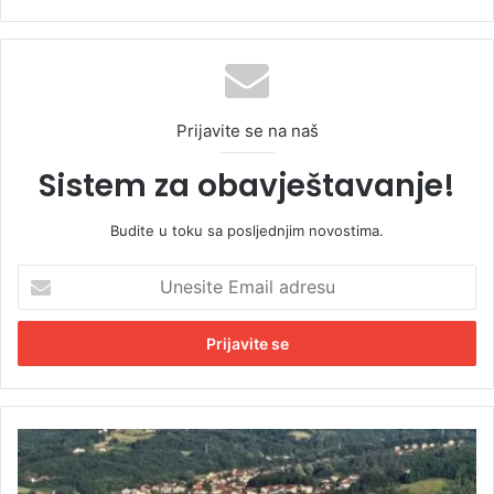
Prijavite se na naš
Sistem za obavještavanje!
Budite u toku sa posljednjim novostima.
U
n
e
s
i
t
e
E
Č
m
e
a
l