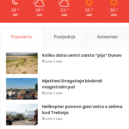
26
36
33
35
38
℃
℃
℃
℃
℃
čet
pet
sub
ned
pon
Popularno
Posljednje
Komentari
Koliko data centri zaista “piju” Dunav
prije 3 sata
Mještani Dragočaja blokirali
magistralni put
prije 3 sata
Helikopter ponovo gasi vatru u selima
kod Trebinja
prije 4 sata