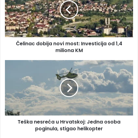
i
i
l
n
a
a
d
c
r
d
e
o
s
Čelinac dobija novi most: Investicija od 1,4
b
u
miliona KM
i
j
a
T
n
e
o
š
v
k
i
a
m
n
o
e
s
s
t
r
:
Teška nesreća u Hrvatskoj: Jedna osoba
e
I
poginula, stigao helikopter
ć
n
a