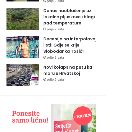
prije 2 sata
Danas naoblačenje uz
lokalne pljuskove i blagi
pad temperature
prije 2 sata
Decenija na Interpolovoj
listi: Gdje se krije
Slobodanka Tošić?
prije 2 sata
Novi kolaps na putu ka
moru u Hrvatskoj
prije 2 sata