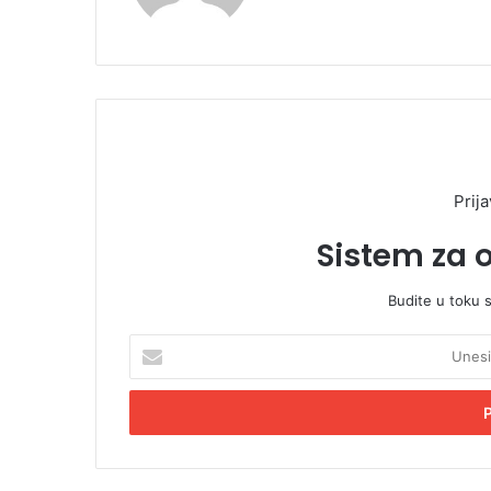
Prija
Sistem za 
Budite u toku 
U
n
e
s
i
t
e