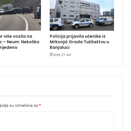
s
u
f
u
n
k
r više vozila na
Policija prijavila učenike iz
c
c – Neum: Nekoliko
Mrkonjić Grada Tužilaštvu u
i
rijeđeno
Banjaluci
o
prije 21 sat
n
e
r
i
d
i
j
e
l
olja su označena sa
*
i
l
i
n