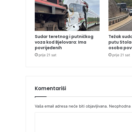
h
p
e
n
z
i
Sudar teretnog i putničkog
Težak suda
j
voza kod Bjelovara: Ima
putu Stola
a
povrijeđenih
osoba pov
prije 21 sat
prije 21 sat
Komentariši
Vaša email adresa neće biti objavljivana.
Neophodna p
K
o