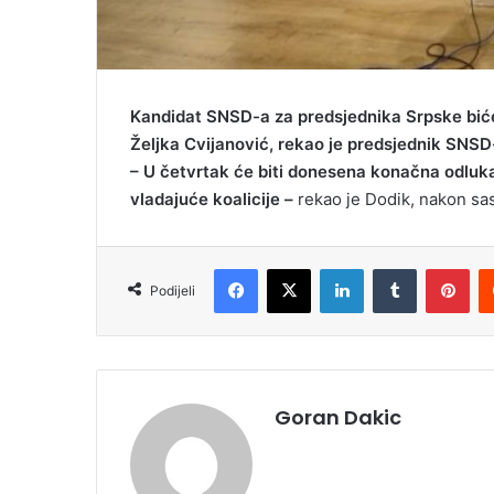
Kandidat SNSD-a za predsjednika Srpske biće
Željka Cvijanović, rekao je predsjednik SNSD
– U četvrtak će biti donesena konačna odluk
vladajuće koalicije –
rekao je Dodik, nakon sast
Facebook
X
LinkedIn
Tumblr
Pinterest
Podijeli
Goran Dakic