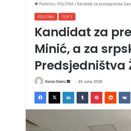
Početna
/
POLITIKA
/
Kandidat za predsjednika Savo
POLITIKA
TOP 1
Kandidat za pr
Minić, a za srp
Predsjedništva 
Goran Dakic
S
30 Juna, 2026
e
Facebook
X
LinkedIn
Tumblr
Pinterest
Reddit
VK
n
d
a
n
e
m