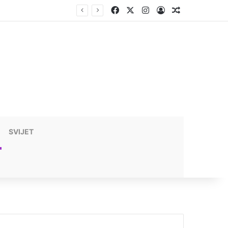
Facebook
X
Instagram
Prijavite se
Nasumični t
SVIJET