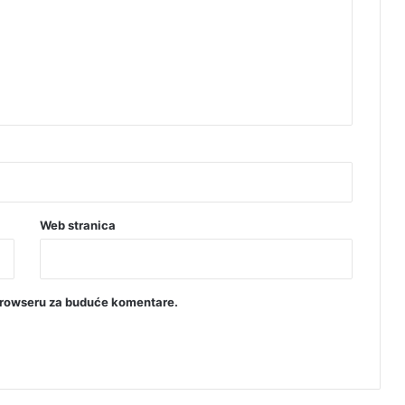
o
v
a
c
i
z
b
u
d
ž
e
t
Web stranica
s
k
e
r
browseru za buduće komentare.
e
z
e
r
v