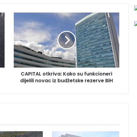
C
A
P
I
T
A
L
o
t
CAPITAL otkriva: Kako su funkcioneri
k
dijelili novac iz budžetske rezerve BiH
r
i
v
a
:
K
a
k
o