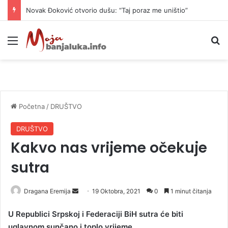
Novak Đoković otvorio dušu: “Taj poraz me uništio”
Meni
P
Početna
/
DRUŠTVO
DRUŠTVO
Kakvo nas vrijeme očekuje
sutra
Dragana Eremija
S
19 Oktobra, 2021
0
1 minut čitanja
e
U Republici Srpskoj i Federaciji BiH sutra će biti
n
uglavnom sunčano i toplo vrijeme.
d