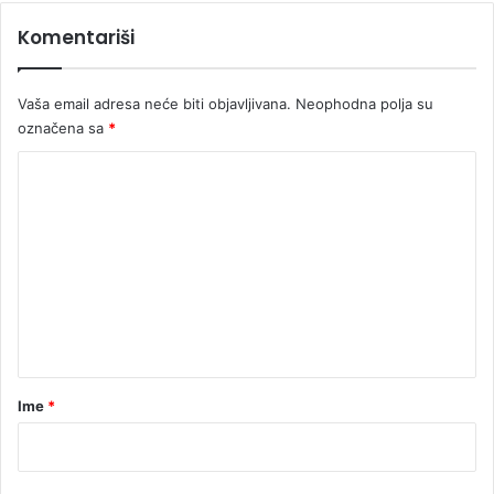
Komentariši
Vaša email adresa neće biti objavljivana.
Neophodna polja su
označena sa
*
K
o
m
e
n
t
a
r
Ime
*
*