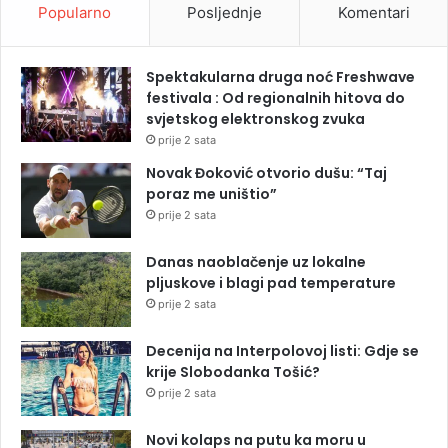
Popularno
Posljednje
Komentari
Spektakularna druga noć Freshwave
festivala : Od regionalnih hitova do
svjetskog elektronskog zvuka
prije 2 sata
Novak Đoković otvorio dušu: “Taj
poraz me uništio”
prije 2 sata
Danas naoblačenje uz lokalne
pljuskove i blagi pad temperature
prije 2 sata
Decenija na Interpolovoj listi: Gdje se
krije Slobodanka Tošić?
prije 2 sata
Novi kolaps na putu ka moru u