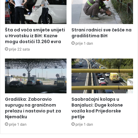
r
d
a
i
n
o
a
n
u
Šta od voća smijete unijeti
Strani radnici sve češće na
i
v
u Hrvatsku iz BiH: Kazne
gradilištima BiH
c
i
mogu dostići 13.260 evra
prije 1 dan
e
š
prije 22 sata
u
e
B
u
a
l
n
i
j
c
a
a
l
u
Gradiška: Zaboravio
Saobraćajni kolaps u
c
suprugu na graničnom
Banjaluci: Duge kolone
i
prelazu i nastavio put za
vozila kod Prijedorske
Njemačku
petlje
prije 1 dan
prije 1 dan