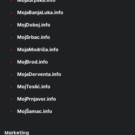
MojaSrpska.info
MojaBanjaLuka.info
MojDoboj.info
MojSrbac.info
MojaModriča.info
MojBrod.info
MojaDerventa.info
MojTeslić.info
MojPrnjavor.info
MojŠamac.info
Marketing