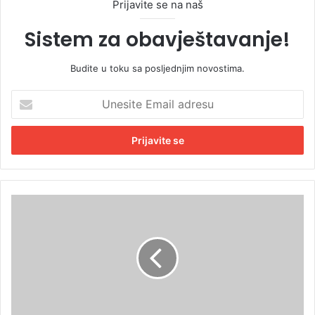
Prijavite se na naš
Sistem za obavještavanje!
Budite u toku sa posljednjim novostima.
U
n
e
s
i
t
e
E
T
m
r
a
i
i
g
l
o
a
d
d
i
r
n