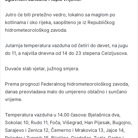
a
Jutro će biti pretežno vedro, lokalno sa maglom po
n
kotlinama i oko rijeka, saopšteno je iz Republičkog
e
hidrometeorološkog zavoda.
m
a
i
Jutarnja temperatura vazduha od četiri do devet, na jugu
l
do 11, a najviša dnevna od 14 do 23 stepena Celzijusova.
Duvaće slab vjetar, južnog smjera.
Prema prognozi Federalnog hidrometeorološkog zavoda,
danas preovladava malo do umjereno oblačno i sunčano
vrijeme.
Temperatura vazduha u 14.00 časova: Bjelašnica dva,
Sokolac 10, Rudo 11, Foča, Višegrad, Han Pijesak, Bugojno,
Sarajevo i Zenica 12, Čemerno i Mrakovica 13, Jajce 14,
Prijedor i Zvornik 15, Bijeljina, Gradačac, Tuzla, Gacko i