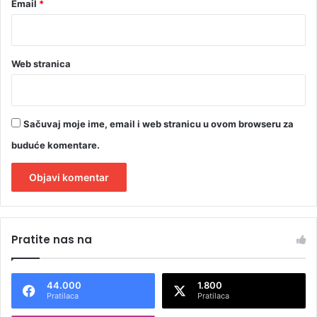
Email
*
Web stranica
Sačuvaj moje ime, email i web stranicu u ovom browseru za
buduće komentare.
A
l
Pratite nas na
t
e
44.000
1.800
r
Pratilaca
Pratilaca
n