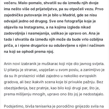
večeru. Malo-pomalo, shvatili su da između njih dvoje
ima nešto više od prijateljstva, pa su otpočeli vezu. Prvo
zajedničko putovanje im je bilo u Madrid, gde se nisu
odvajali jedno od drugog. Sve one fotografije koje je
objavila na Instagramu, a na kojima izgleda nikad
zadovoljnija i nasmejanija, uslikao je upravo on. Ana je
tada i shvatila da između njih može da bude vrlo ozbiljna
priča, a i njene drugarice su oduševljene s njim i načinom
na koji se ophodi prema njoj.
Anin novi izabranik je muškarac koji nije dio javnog svijeta.
U pitanju je stranac, uspješan u svom poslu, a zanimljivo je
da su ih prolaznici viđali zajedno u nekoliko evropskih
gradova, ali bez ikakvih scena koje bi privukle pažnju. Bez
obezbjeđenja, bez pratnje, kao bilo koji drugi par, što je,
prema mišljenju mnogih, upravo ono što joj je nedostajalo.
Podsjetimo, bivša teniserka je porodično gnijezdo svila na