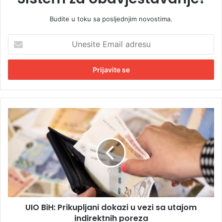
Budite u toku sa posljednjim novostima.
U
n
e
s
i
t
e
E
U
m
I
a
O
i
B
l
i
a
H
d
:
r
P
e
r
s
UIO BiH: Prikupljani dokazi u vezi sa utajom
i
u
indirektnih poreza
k