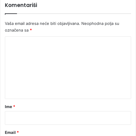
Komentariši
č
a
j
Vaša email adresa neće biti objavljivana.
Neophodna polja su
i
označena sa
*
K
o
m
e
n
t
a
r
Ime
*
*
Email
*