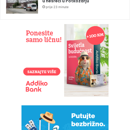
u nesreći u Potkozarju
prije 23 minute