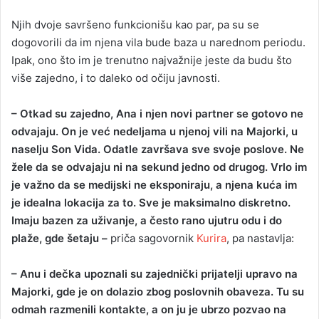
Njih dvoje savršeno funkcionišu kao par, pa su se
dogovorili da im njena vila bude baza u narednom periodu.
Ipak, ono što im je trenutno najvažnije jeste da budu što
više zajedno, i to daleko od očiju javnosti.
– Otkad su zajedno, Ana i njen novi partner se gotovo ne
odvajaju. On je već nedeljama u njenoj vili na Majorki, u
naselju Son Vida. Odatle završava sve svoje poslove. Ne
žele da se odvajaju ni na sekund jedno od drugog. Vrlo im
je važno da se medijski ne eksponiraju, a njena kuća im
je idealna lokacija za to. Sve je maksimalno diskretno.
Imaju bazen za uživanje, a često rano ujutru odu i do
plaže, gde šetaju –
priča sagovornik
Kurira
, pa nastavlja:
– Anu i dečka upoznali su zajednički prijatelji upravo na
Majorki, gde je on dolazio zbog poslovnih obaveza. Tu su
odmah razmenili kontakte, a on ju je ubrzo pozvao na