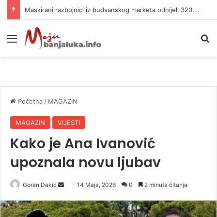
Maskirani razbojnici iz budvanskog marketa odnijeli 320.000 evra
Meni
P
Početna
/
MAGAZIN
MAGAZIN
VIJESTI
Kako je Ana Ivanović
upoznala novu ljubav
Goran Dakic
S
14 Maja, 2026
0
2 minuta čitanja
e
n