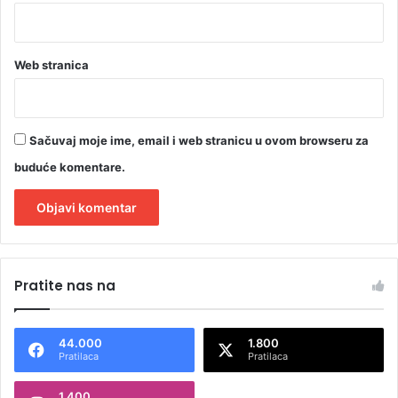
Web stranica
Sačuvaj moje ime, email i web stranicu u ovom browseru za
buduće komentare.
A
l
Pratite nas na
t
e
44.000
1.800
r
Pratilaca
Pratilaca
n
1.400