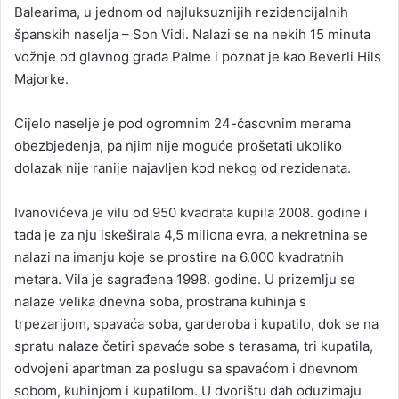
Balearima, u jednom od najluksuznijih rezidencijalnih
španskih naselja – Son Vidi. Nalazi se na nekih 15 minuta
vožnje od glavnog grada Palme i poznat je kao Beverli Hils
Majorke.
Cijelo naselje je pod ogromnim 24-časovnim merama
obezbjeđenja, pa njim nije moguće prošetati ukoliko
dolazak nije ranije najavljen kod nekog od rezidenata.
Ivanovićeva je vilu od 950 kvadrata kupila 2008. godine i
tada je za nju iskeširala 4,5 miliona evra, a nekretnina se
nalazi na imanju koje se prostire na 6.000 kvadratnih
metara. Vila je sagrađena 1998. godine. U prizemlju se
nalaze velika dnevna soba, prostrana kuhinja s
trpezarijom, spavaća soba, garderoba i kupatilo, dok se na
spratu nalaze četiri spavaće sobe s terasama, tri kupatila,
odvojeni apartman za poslugu sa spavaćom i dnevnom
sobom, kuhinjom i kupatilom. U dvorištu dah oduzimaju