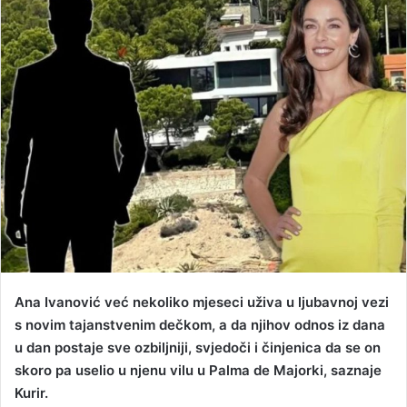
d
a
n
e
m
a
i
l
Ana Ivanović već nekoliko mjeseci uživa u ljubavnoj vezi
s novim tajanstvenim dečkom, a da njihov odnos iz dana
u dan postaje sve ozbiljniji, svjedoči i činjenica da se on
skoro pa uselio u njenu vilu u Palma de Majorki, saznaje
Kurir.