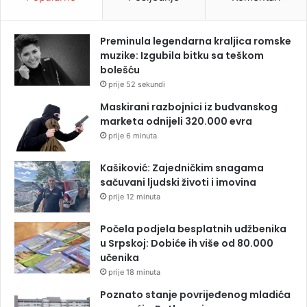
Preminula legendarna kraljica romske
muzike: Izgubila bitku sa teškom
bolešću
prije 52 sekundi
Maskirani razbojnici iz budvanskog
marketa odnijeli 320.000 evra
prije 6 minuta
Kašiković: Zajedničkim snagama
sačuvani ljudski životi i imovina
prije 12 minuta
Počela podjela besplatnih udžbenika
u Srpskoj: Dobiće ih više od 80.000
učenika
prije 18 minuta
Poznato stanje povrijeđenog mladića