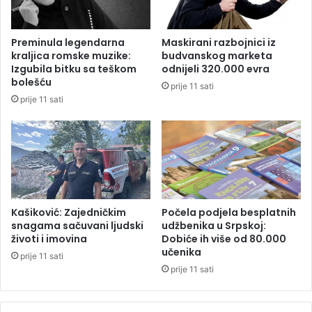
t
o
a
r
j
o
Preminula legendarna
Maskirani razbojnici iz
o
k
kraljica romske muzike:
budvanskog marketa
m
a
Izgubila bitku sa teškom
odnijeli 320.000 evra
i
J
bolešću
prije 11 sati
n
e
prije 11 sati
d
r
i
e
r
m
e
i
k
j
t
u
n
,
i
o
Kašiković: Zajedničkim
Počela podjela besplatnih
h
v
snagama sačuvani ljudski
udžbenika u Srpskoj:
p
životi i imovina
Dobiće ih više od 80.000
o
učenika
o
s
prije 11 sati
r
u
prije 11 sati
e
o
z
b
a
i