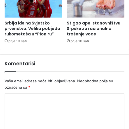
i
s
l
e
u
k
Srbija ide na Svjetsko
Stigao apel stanovništvu
l
prvenstvo: Velika pobjeda
Srpske za racionalno
j
rukometaša u “Pioniru”
trošenje vode
u
prije 10 sati
prije 10 sati
č
i
o
Komentariši
u
p
o
Vaša email adresa neće biti objavljivana.
Neophodna polja su
z
označena sa
*
i
v
K
o
m
e