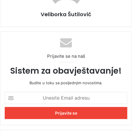
Veliborka Šutilović
Prijavite se na naš
Sistem za obavještavanje!
Budite u toku sa posljednjim novostima.
U
n
e
s
i
t
e