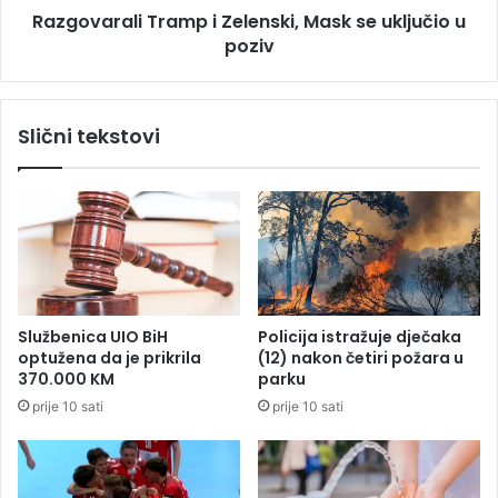
e
Razgovarali Tramp i Zelenski, Mask se uključio u
l
l
poziv
i
a
T
z
r
u
a
Slični tekstovi
n
m
a
p
l
i
e
Z
t
e
i
l
o
e
n
n
a
s
Službenica UIO BiH
Policija istražuje dječaka
a
k
optužena da je prikrila
(12) nakon četiri požara u
u
i
370.000 KM
parku
t
,
prije 10 sati
prije 10 sati
o
M
m
a
o
s
b
k