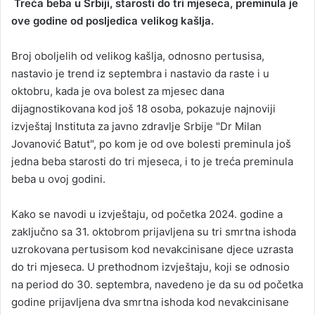
Treća beba u Srbiji, starosti do tri mjeseca, preminula je
a
ove godine od posljedica velikog kašlja.
n
e
Broj oboljelih od velikog kašlja, odnosno pertusisa,
m
nastavio je trend iz septembra i nastavio da raste i u
a
oktobru, kada je ova bolest za mjesec dana
i
dijagnostikovana kod još 18 osoba, pokazuje najnoviji
l
izvještaj Instituta za javno zdravlje Srbije "Dr Milan
Jovanović Batut", po kom je od ove bolesti preminula još
jedna beba starosti do tri mjeseca, i to je treća preminula
beba u ovoj godini.
Kako se navodi u izvještaju, od početka 2024. godine a
zaključno sa 31. oktobrom prijavljena su tri smrtna ishoda
uzrokovana pertusisom kod nevakcinisane djece uzrasta
do tri mjeseca. U prethodnom izvještaju, koji se odnosio
na period do 30. septembra, navedeno je da su od početka
godine prijavljena dva smrtna ishoda kod nevakcinisane