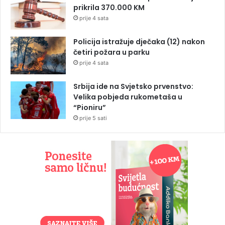
prikrila 370.000 KM
prije 4 sata
Policija istražuje dječaka (12) nakon
četiri požara u parku
prije 4 sata
Srbija ide na Svjetsko prvenstvo:
Velika pobjeda rukometaša u
“Pioniru”
prije 5 sati