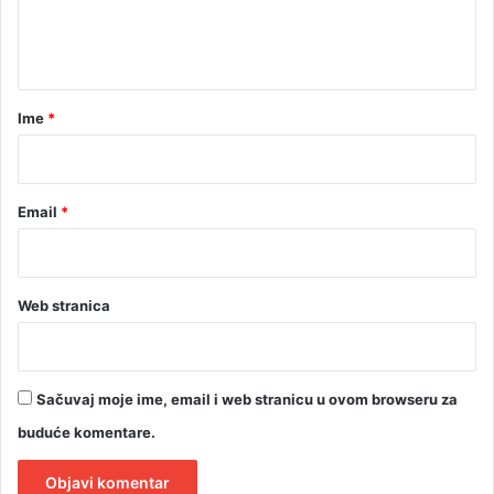
n
t
a
r
Ime
*
*
Email
*
Web stranica
Sačuvaj moje ime, email i web stranicu u ovom browseru za
buduće komentare.