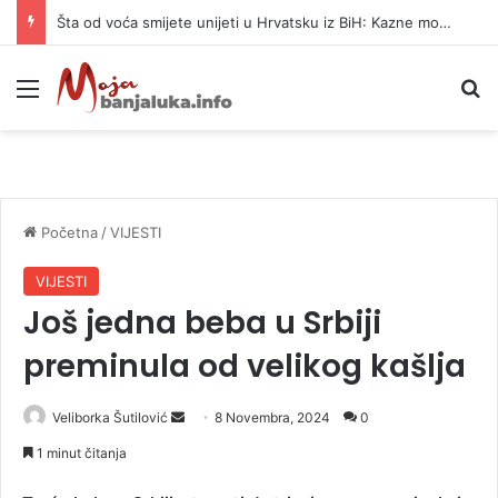
Službenica UIO BiH optužena da je prikrila 370.000 KM
Meni
P
Početna
/
VIJESTI
VIJESTI
Još jedna beba u Srbiji
preminula od velikog kašlja
Veliborka Šutilović
S
8 Novembra, 2024
0
e
1 minut čitanja
n
d