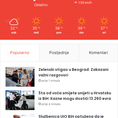
1.59 km/h
Oblačno
32
35
38
39
37
℃
℃
℃
℃
℃
sub
ned
pon
uto
sri
Popularno
Posljednje
Komentari
Zelenski stigao u Beograd: Zakazani
važni razgovori
prije 1 minuta
Šta od voća smijete unijeti u Hrvatsku
iz BiH: Kazne mogu dostići 13.260 evra
prije 4 minute
Službenica UIO BiH optužena da je