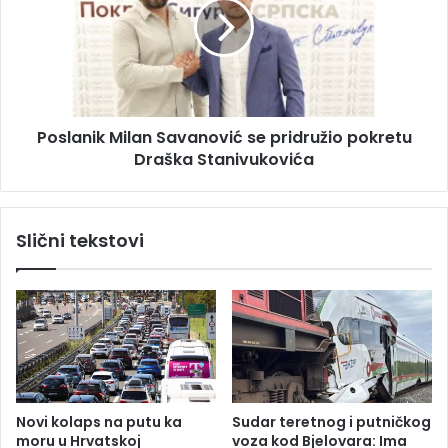
j
l
e
a
k
n
t
i
e
k
u
M
Poslanik Milan Savanović se pridružio pokretu
N
i
P
Draška Stanivukovića
l
„
a
S
n
u
S
Slični tekstovi
t
a
j
v
e
a
s
n
k
o
a
v
“
i
ć
s
Novi kolaps na putu ka
Sudar teretnog i putničkog
e
moru u Hrvatskoj
voza kod Bjelovara: Ima