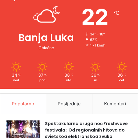
e
22
℃
:
Banja Luka
34º - 18º
62%
1.71 km/h
Oblačno
34
37
38
36
36
℃
℃
℃
℃
℃
ned
pon
uto
sri
čet
Popularno
Posljednje
Komentari
Spektakularna druga noć Freshwave
festivala : Od regionalnih hitova do
svjetskog elektronskog zvuka