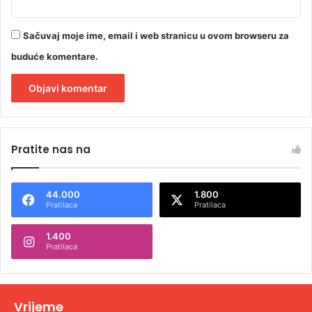
Sačuvaj moje ime, email i web stranicu u ovom browseru za
buduće komentare.
A
l
Pratite nas na
t
e
44.000
1.800
r
Pratilaca
Pratilaca
n
1.400
a
Pratilaca
t
i
v
Vrijeme