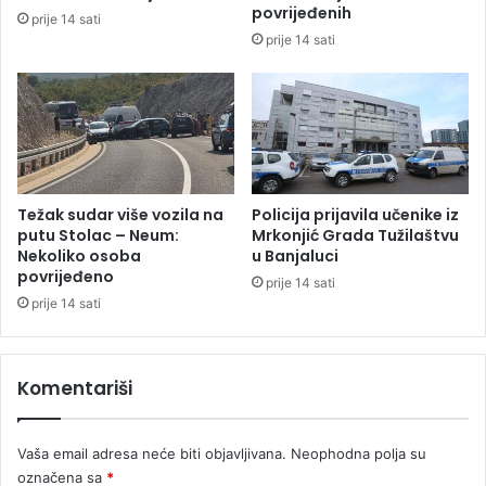
p
povrijeđenih
prije 14 sati
r
prije 14 sati
i
d
r
u
ž
i
o
p
Težak sudar više vozila na
Policija prijavila učenike iz
o
putu Stolac – Neum:
Mrkonjić Grada Tužilaštvu
k
Nekoliko osoba
u Banjaluci
povrijeđeno
r
prije 14 sati
e
prije 14 sati
t
u
D
Komentariši
r
a
š
Vaša email adresa neće biti objavljivana.
Neophodna polja su
k
označena sa
*
a