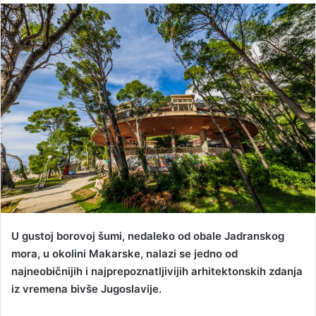
n
d
a
n
e
m
a
i
l
U gustoj borovoj šumi, nedaleko od obale Jadranskog
mora, u okolini Makarske, nalazi se jedno od
najneobičnijih i najprepoznatljivijih arhitektonskih zdanja
iz vremena bivše Jugoslavije.