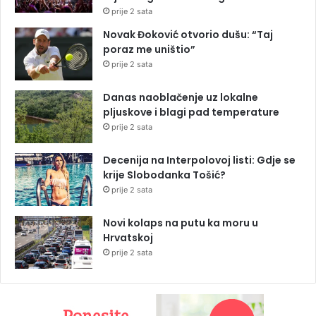
prije 2 sata
Novak Đoković otvorio dušu: “Taj
poraz me uništio”
prije 2 sata
Danas naoblačenje uz lokalne
pljuskove i blagi pad temperature
prije 2 sata
Decenija na Interpolovoj listi: Gdje se
krije Slobodanka Tošić?
prije 2 sata
Novi kolaps na putu ka moru u
Hrvatskoj
prije 2 sata