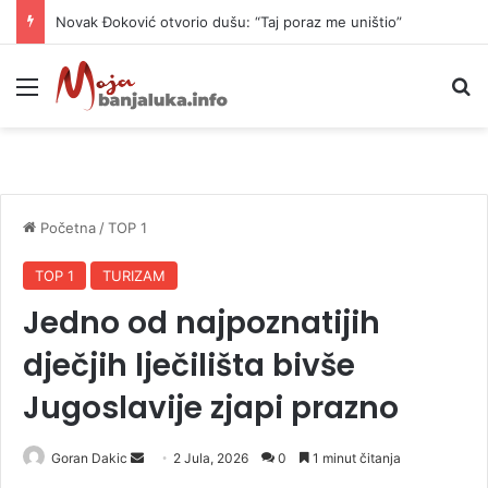
Novak Đoković otvorio dušu: “Taj poraz me uništio”
Meni
P
Početna
/
TOP 1
TOP 1
TURIZAM
Jedno od najpoznatijih
dječjih lječilišta bivše
Jugoslavije zjapi prazno
Goran Dakic
S
2 Jula, 2026
0
1 minut čitanja
e