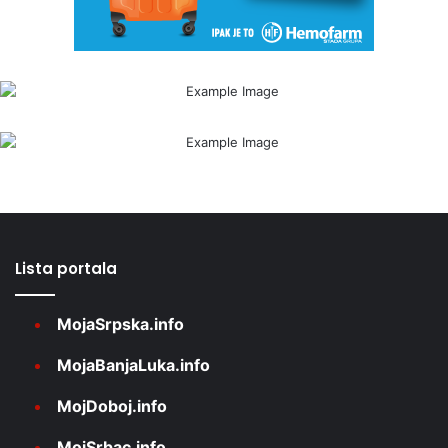
Lista portala
MojaSrpska.info
MojaBanjaLuka.info
MojDoboj.info
MojSrbac.info