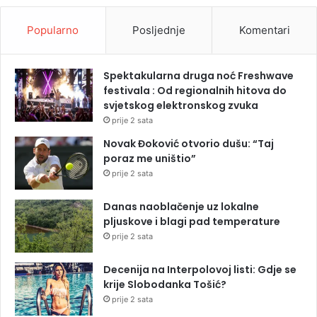
Popularno
Posljednje
Komentari
Spektakularna druga noć Freshwave
festivala : Od regionalnih hitova do
svjetskog elektronskog zvuka
prije 2 sata
Novak Đoković otvorio dušu: “Taj
poraz me uništio”
prije 2 sata
Danas naoblačenje uz lokalne
pljuskove i blagi pad temperature
prije 2 sata
Decenija na Interpolovoj listi: Gdje se
krije Slobodanka Tošić?
prije 2 sata