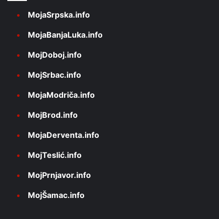
MojaSrpska.info
MojaBanjaLuka.info
MojDoboj.info
MojSrbac.info
MojaModriča.info
MojBrod.info
MojaDerventa.info
MojTeslić.info
MojPrnjavor.info
MojŠamac.info