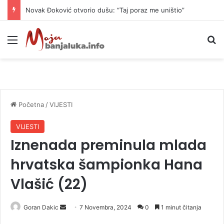
Novak Đoković otvorio dušu: “Taj poraz me uništio”
Meni
P
Početna
/
VIJESTI
VIJESTI
Iznenada preminula mlada
hrvatska šampionka Hana
Vlašić (22)
Goran Dakic
S
7 Novembra, 2024
0
1 minut čitanja
e