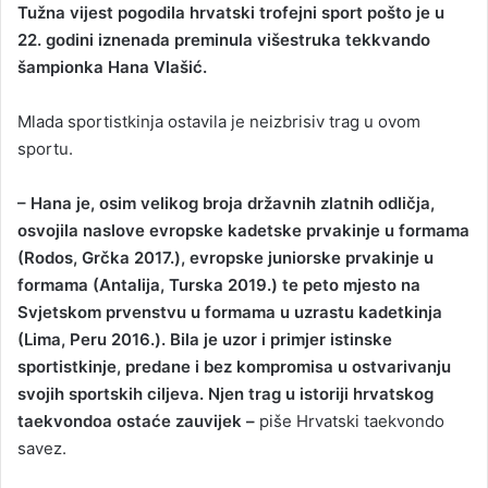
Tužna vijest pogodila hrvatski trofejni sport pošto je u
n
22. godini iznenada preminula višestruka tekkvando
d
šampionka Hana Vlašić.
a
n
Mlada sportistkinja ostavila je neizbrisiv trag u ovom
e
sportu.
m
a
i
– Hana je, osim velikog broja državnih zlatnih odličja,
l
osvojila naslove evropske kadetske prvakinje u formama
(Rodos, Grčka 2017.), evropske juniorske prvakinje u
formama (Antalija, Turska 2019.) te peto mjesto na
Svjetskom prvenstvu u formama u uzrastu kadetkinja
(Lima, Peru 2016.). Bila je uzor i primjer istinske
sportistkinje, predane i bez kompromisa u ostvarivanju
svojih sportskih ciljeva. Njen trag u istoriji hrvatskog
taekvondoa ostaće zauvijek –
piše Hrvatski taekvondo
savez.