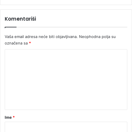
p
a
o
Komentariši
n
a
I
Vaša email adresa neće biti objavljivana.
Neophodna polja su
s
označena sa
*
l
a
K
n
o
d
u
m
e
n
t
a
r
Ime
*
*