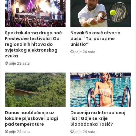
a
c
o
i
b
j
r
s
a
k
Spektakularna druga noć
Novak Đoković otvorio
ć
o
Freshwave festivala : Od
dušu: “Taj poraz me
a
j
regionalnih hitova do
uništio”
j
l
svjetskog elektronskog
prije 24 sata
n
i
zvuka
e
g
prije 23 sata
k
i
o
:
n
B
t
o
r
r
o
a
l
c
e
l
Danas naoblačenje uz
Decenija na Interpolovoj
lokalne pljuskove i blagi
listi: Gdje se krije
a
pad temperature
Slobodanka Tošić?
k
o
prije 24 sata
prije 24 sata