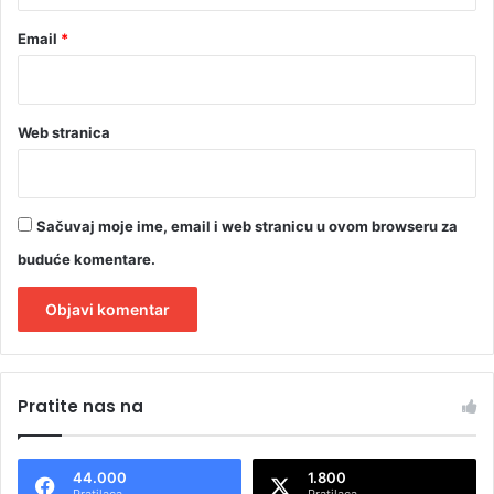
Email
*
Web stranica
Sačuvaj moje ime, email i web stranicu u ovom browseru za
buduće komentare.
A
l
Pratite nas na
t
e
44.000
1.800
r