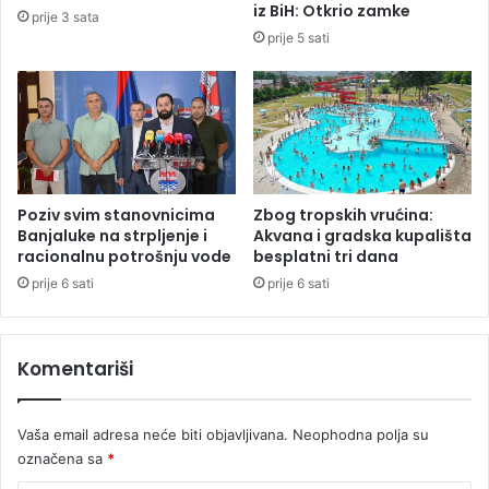
a
iz BiH: Otkrio zamke
prije 3 sata
l
o
prije 5 sati
i
b
k
r
o
a
i
ć
u
a
A
j
u
a
s
u
Poziv svim stanovnicima
Zbog tropskih vrućina:
t
M
Banjaluke na strpljenje i
Akvana i gradska kupališta
r
o
racionalnu potrošnju vode
besplatni tri dana
i
t
prije 6 sati
prije 6 sati
j
i
i
k
,
a
Komentariši
a
m
p
a
l
z
Vaša email adresa neće biti objavljivana.
Neophodna polja su
a
b
t
označena sa
*
o
e
g