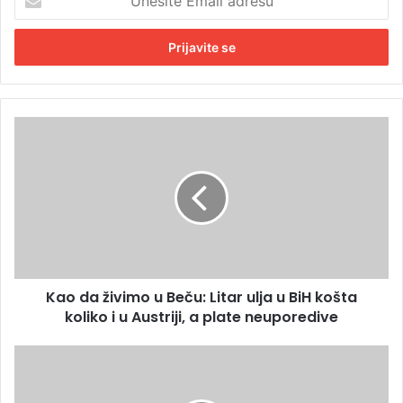
n
e
s
i
t
e
E
K
m
a
a
o
i
d
l
a
a
ž
d
i
r
v
e
i
s
Kao da živimo u Beču: Litar ulja u BiH košta
m
u
koliko i u Austriji, a plate neuporedive
o
u
B
I
e
z
č
m