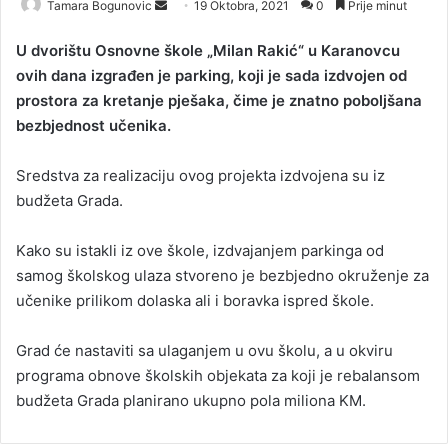
Tamara Bogunovic
S
19 Oktobra, 2021
0
Prije minut
e
U dvorištu Osnovne škole „Milan Rakić“ u Karanovcu
n
ovih dana izgrađen je parking, koji je sada izdvojen od
d
prostora za kretanje pješaka, čime je znatno poboljšana
a
bezbjednost učenika.
n
e
Sredstva za realizaciju ovog projekta izdvojena su iz
m
a
budžeta Grada.
i
l
Kako su istakli iz ove škole, izdvajanjem parkinga od
samog školskog ulaza stvoreno je bezbjedno okruženje za
učenike prilikom dolaska ali i boravka ispred škole.
Grad će nastaviti sa ulaganjem u ovu školu, a u okviru
programa obnove školskih objekata za koji je rebalansom
budžeta Grada planirano ukupno pola miliona KM.