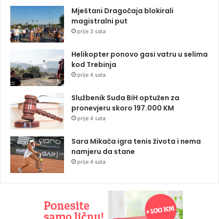
Mještani Dragočaja blokirali
magistralni put
prije 3 sata
Helikopter ponovo gasi vatru u selima
kod Trebinja
prije 4 sata
Službenik Suda BiH optužen za
pronevjeru skoro 197.000 KM
prije 4 sata
Sara Mikača igra tenis života i nema
namjeru da stane
prije 4 sata