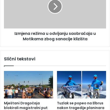
u
j
:
e
L
n
i
a
t
r
a
e
r
Izmjena režima u odvijanju saobraćaja u
ž
u
Motikama zbog sanacije klizišta
i
l
m
j
a
a
u
Slični tekstovi
u
o
B
d
i
v
H
i
k
j
o
a
š
n
t
j
a
u
Mještani Dragočaja
Tuzlak se popeo na Elbrus
k
s
blokirali magistralni put
nakon tragedije planinara
o