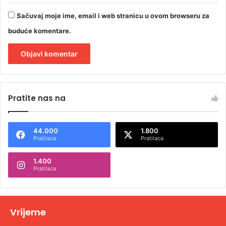
Sačuvaj moje ime, email i web stranicu u ovom browseru za
buduće komentare.
A
l
Pratite nas na
t
e
44.000
1.800
r
Pratilaca
Pratilaca
n
1.400
a
Pratilaca
t
i
v
Vrijeme
e