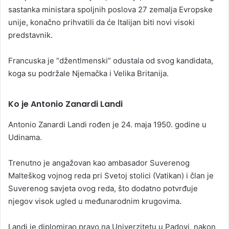
sastanka ministara spoljnih poslova 27 zemalja Evropske
unije, konačno prihvatili da će Italijan biti novi visoki
predstavnik.
Francuska je “džentlmenski” odustala od svog kandidata,
koga su podržale Njemačka i Velika Britanija.
Ko je Antonio Zanardi Landi
Antonio Zanardi Landi rođen je 24. maja 1950. godine u
Udinama.
Trenutno je angažovan kao ambasador Suverenog
Malteškog vojnog reda pri Svetoj stolici (Vatikan) i član je
Suverenog savjeta ovog reda, što dodatno potvrđuje
njegov visok ugled u međunarodnim krugovima.
Landi je diplomirao pravo na Univerzitetu u Padovi, nakon