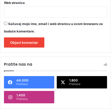
Web stranica
e
d
s
t
Sačuvaj moje ime, email i web stranicu u ovom browseru za
a
v
buduće komentare.
n
i
k
a
A
l
Pratite nas na
t
e
44.000
1.800
r
Pratilaca
Pratilaca
n
1.400
a
Pratilaca
t
i