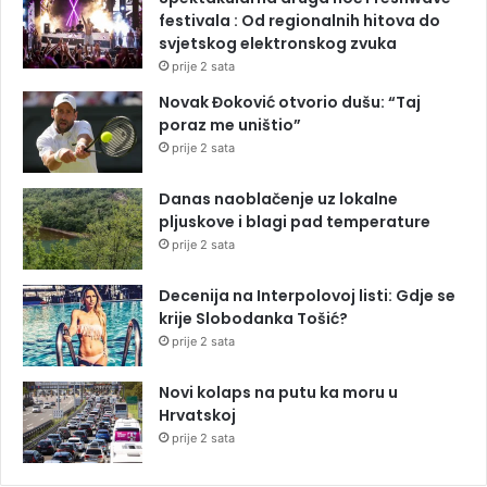
festivala : Od regionalnih hitova do
svjetskog elektronskog zvuka
prije 2 sata
Novak Đoković otvorio dušu: “Taj
poraz me uništio”
prije 2 sata
Danas naoblačenje uz lokalne
pljuskove i blagi pad temperature
prije 2 sata
Decenija na Interpolovoj listi: Gdje se
krije Slobodanka Tošić?
prije 2 sata
Novi kolaps na putu ka moru u
Hrvatskoj
prije 2 sata