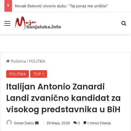
Novak Đoković otvorio dušu: “Taj poraz me uništio”
Meni
P
Početna
/
POLITIKA
POLITIKA
TOP 1
Italijan Antonio Zanardi
Landi zvanično kandidat za
visokog predstavnika u BiH
Goran Dakic
S
29 Maja, 2026
0
1 minut čitanja
e