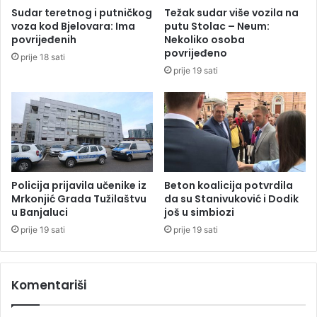
š
i
Sudar teretnog i putničkog
Težak sudar više vozila na
t
d
voza kod Bjelovara: Ima
putu Stolac – Neum:
e
o
povrijeđenih
Nekoliko osoba
i
l
povrijeđeno
prije 18 sati
z
a
prije 19 sati
b
z
o
a
r
k
e
A
n
t
o
n
Policija prijavila učenike iz
Beton koalicija potvrdila
i
Mrkonjić Grada Tužilaštvu
da su Stanivuković i Dodik
u Banjaluci
još u simbiozi
j
a
prije 19 sati
prije 19 sati
Z
a
n
Komentariši
a
r
d