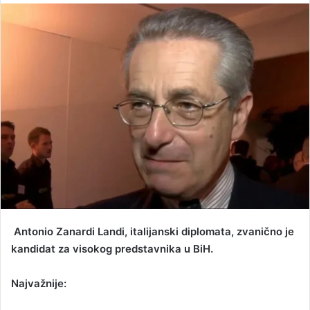
n
d
a
n
e
m
a
i
l
Antonio Zanardi Landi, italijanski diplomata, zvanično je
kandidat za visokog predstavnika u BiH.
Najvažnije: