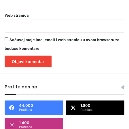
Web stranica
Sačuvaj moje ime, email i web stranicu u ovom browseru za
buduće komentare.
A
l
Pratite nas na
t
e
44.000
1.800
r
Pratilaca
Pratilaca
n
1.400
a
Pratilaca