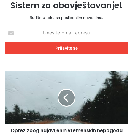
Sistem za obavještavanje!
Budite u toku sa posljednjim novostima.
U
n
e
s
i
t
e
E
O
m
p
a
r
i
e
l
z
a
z
d
b
r
o
e
g
s
Oprez zbog najavljenih vremenskih nepogoda
n