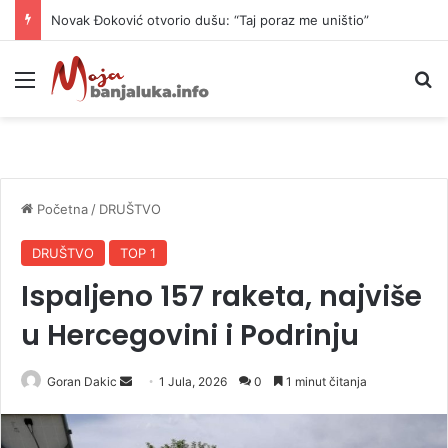
Novak Đoković otvorio dušu: “Taj poraz me uništio”
Meni
P
Početna
/
DRUŠTVO
DRUŠTVO
TOP 1
Ispaljeno 157 raketa, najviše
u Hercegovini i Podrinju
Goran Dakic
S
1 Jula, 2026
0
1 minut čitanja
e
n