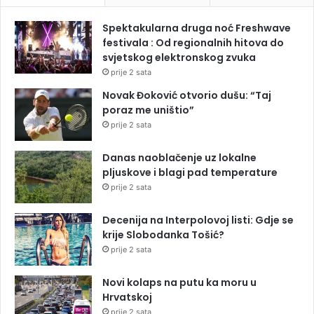
Spektakularna druga noć Freshwave
festivala : Od regionalnih hitova do
svjetskog elektronskog zvuka
prije 2 sata
Novak Đoković otvorio dušu: “Taj
poraz me uništio”
prije 2 sata
Danas naoblačenje uz lokalne
pljuskove i blagi pad temperature
prije 2 sata
Decenija na Interpolovoj listi: Gdje se
krije Slobodanka Tošić?
prije 2 sata
Novi kolaps na putu ka moru u
Hrvatskoj
prije 2 sata