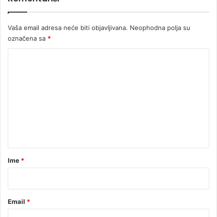
I
D
Vaša email adresa neće biti objavljivana.
Neophodna polja su
E
označena sa
*
O
)
K
o
m
e
n
t
a
r
Ime
*
*
Email
*