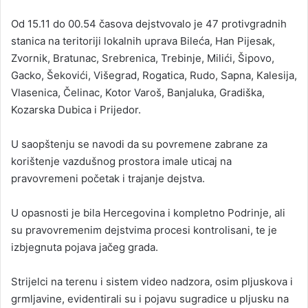
Od 15.11 do 00.54 časova dejstvovalo je 47 protivgradnih
stanica na teritoriji lokalnih uprava Bileća, Han Pijesak,
Zvornik, Bratunac, Srebrenica, Trebinje, Milići, Šipovo,
Gacko, Šekovići, Višegrad, Rogatica, Rudo, Sapna, Kalesija,
Vlasenica, Čelinac, Kotor Varoš, Banjaluka, Gradiška,
Kozarska Dubica i Prijedor.
U saopštenju se navodi da su povremene zabrane za
korištenje vazdušnog prostora imale uticaj na
pravovremeni početak i trajanje dejstva.
U opasnosti je bila Hercegovina i kompletno Podrinje, ali
su pravovremenim dejstvima procesi kontrolisani, te je
izbjegnuta pojava jačeg grada.
Strijelci na terenu i sistem video nadzora, osim pljuskova i
grmljavine, evidentirali su i pojavu sugradice u pljusku na