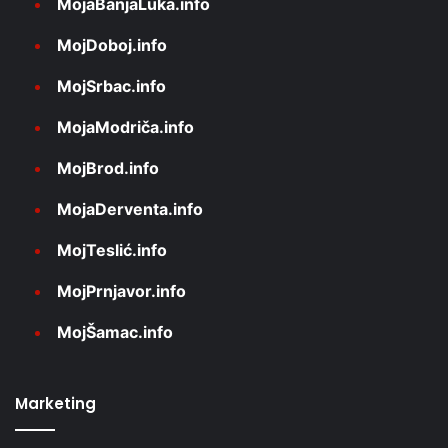
MojaBanjaLuka.info
MojDoboj.info
MojSrbac.info
MojaModriča.info
MojBrod.info
MojaDerventa.info
MojTeslić.info
MojPrnjavor.info
MojŠamac.info
Marketing