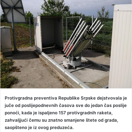
d
a
n
e
m
a
i
l
Protivgradna preventiva Republike Srpske dejstvovala je
juče od poslijepodnevnih časova sve do jedan čas poslije
ponoći, kada je ispaljeno 157 protivgradnih raketa,
zahvaljjući čemu su znatno smanjene štete od grada,
saopšteno je iz ovog preduzeća.