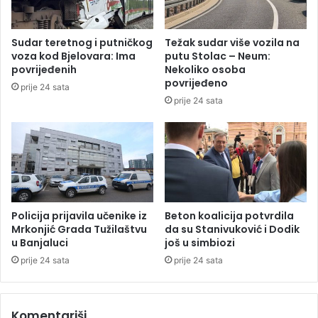
e
l
p
i
o
k
Sudar teretnog i putničkog
Težak sudar više vozila na
g
u
voza kod Bjelovara: Ima
putu Stolac – Neum:
o
š
povrijeđenih
Nekoliko osoba
d
t
povrijeđeno
prije 24 sata
a
e
prije 24 sata
t
u
k
o
d
T
r
e
Policija prijavila učenike iz
Beton koalicija potvrdila
b
Mrkonjić Grada Tužilaštvu
da su Stanivuković i Dodik
u Banjaluci
još u simbiozi
i
n
prije 24 sata
prije 24 sata
j
a
(
Komentariši
V