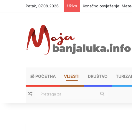
Petak, 07.08.2026.
Uživo
Konačno osvježenje: Meteor
POČETNA
VIJESTI
DRUŠTVO
TURIZA
Nasumični tekstovi
Pretraga
za