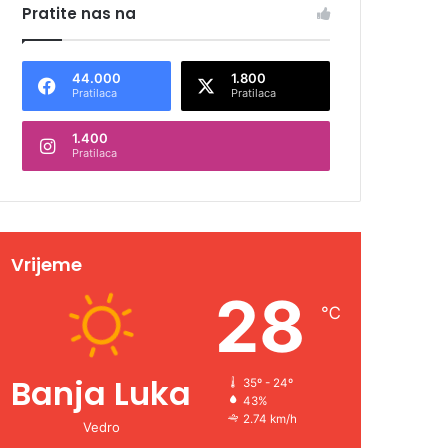
Pratite nas na
44.000
1.800
Pratilaca
Pratilaca
1.400
Pratilaca
Vrijeme
28
℃
Banja Luka
35º - 24º
43%
2.74 km/h
Vedro