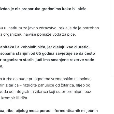
 izdao je niz preporuka građanima kako bi lakše
u u Institutu za javno zdravstvo, rekla je da je potrebno
ući da organizmu najviše pomaže voda za piće.
itaka i alkoholnih pića, jer djeluju kao diuretici,
sobama starijim od 65 godina savjetuje se da često
jer organizam starih ljudi ima smanjene rezerve vode
a.
na treba da bude prilagođena vremenskim uslovima,
žitarica – različite pahuljice od žitarica, hljeb od
izvoda od integralnih žitarica koji su pripremljeni bez
krompir ili riža.
a, ribe, bijelog mesa peradi i fermentisanih mliječnih