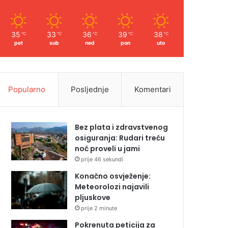
35
33
36
39
38
℃
℃
℃
℃
℃
pet
sub
ned
pon
uto
Popularno
Posljednje
Komentari
Bez plata i zdravstvenog
osiguranja: Rudari treću
noć proveli u jami
prije 46 sekundi
Konačno osvježenje:
Meteorolozi najavili
pljuskove
prije 2 minute
Pokrenuta peticija za