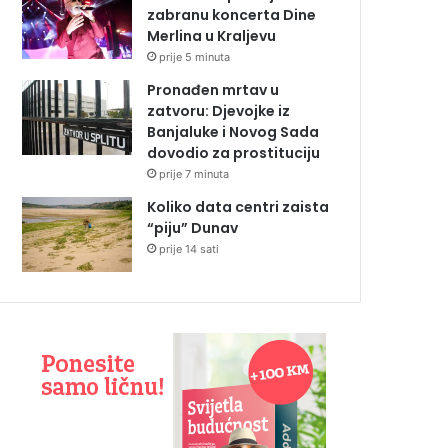
zabranu koncerta Dine
Merlina u Kraljevu
prije 5 minuta
Pronađen mrtav u
zatvoru: Djevojke iz
Banjaluke i Novog Sada
dovodio za prostituciju
prije 7 minuta
Koliko data centri zaista
“piju” Dunav
prije 14 sati