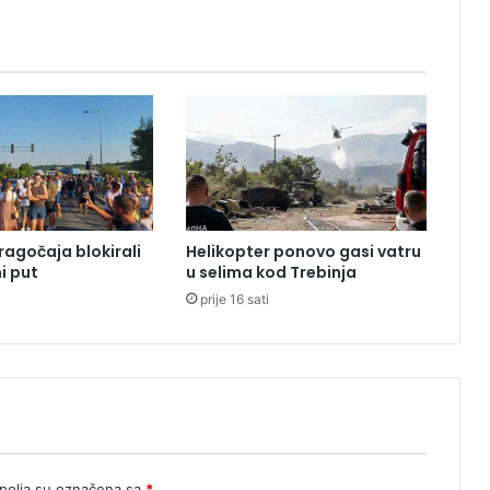
:
P
u
c
n
j
a
v
a
u
g
ragočaja blokirali
Helikopter ponovo gasi vatru
r
i put
u selima kod Trebinja
a
prije 16 sati
d
u
S
t
a
d
e
,
n
olja su označena sa
*