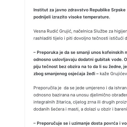
Institut za javno zdravstvo Republike Srpske
podnijeli izrazito visoke temperature.
Vesna Rudić Grujić, načelnica Službe za higijen
rashladiti tijelo i piti dovoljno tečnosti istič
– Preporuka je da se smanji unos kofeinskih nap
odnosno uslovljavaju dodatni gubitak vode. O
piju tečnost bez obzira na to da li su žedne, 
zbog smanjenog osjećaja žeđi –
kaže Grujićev
Preporučila je da se jede umjereno i da ishra
odnosno bazirana na unosu djelimično obrađenih 
integralnih žitarica, cijelog zrna ili drugih pro
dodanih šećera i masti, a dolazi u obzir i bareni 
– Preporučuje se i uzimanje dosta povrća i voć