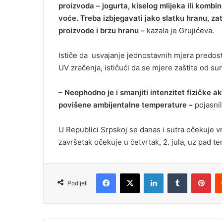
proizvoda – jogurta, kiselog mlijeka ili kombi
voće. Treba izbjegavati jako slatku hranu, z
proizvode i brzu hranu –
kazala je Grujićeva.
Ističe da usvajanje jednostavnih mjera predost
UV zračenja, ističući da se mjere zaštite od su
– Neophodno je i smanjiti intenzitet fizičke a
povišene ambijentalne temperature –
pojasnil
U Republici Srpskoj se danas i sutra očekuje v
završetak očekuje u četvrtak, 2. jula, uz pad 
Facebook
X
LinkedIn
Tumblr
Pinterest
Podijeli