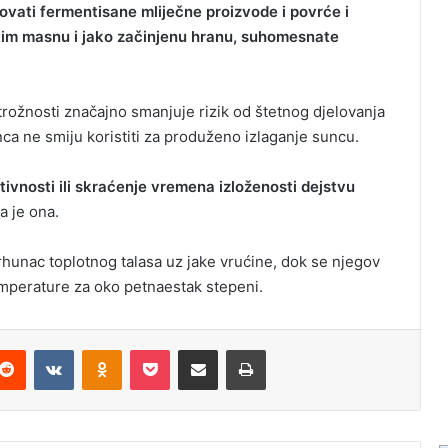
novati fermentisane mliječne proizvode i povrće i
atim masnu i jako začinjenu hranu, suhomesnate
rožnosti značajno smanjuje rizik od štetnog djelovanja
nca ne smiju koristiti za produženo izlaganje suncu.
ktivnosti ili skraćenje vremena izloženosti dejstvu
a je ona.
rhunac toplotnog talasa uz jake vrućine, dok se njegov
temperature za oko petnaestak stepeni.
Reddit
VKontakte
Odnoklassniki
Pocket
Podijeli putem Emaila
Odštampaj