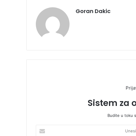
Goran Dakic
Prija
Sistem za 
Budite u toku 
U
n