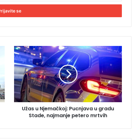
U
ž
a
s
u
N
j
e
m
Užas u Njemačkoj: Pucnjava u gradu
a
Stade, najmanje petero mrtvih
č
k
o
j