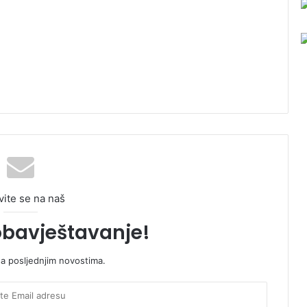
vite se na naš
obavještavanje!
sa posljednjim novostima.