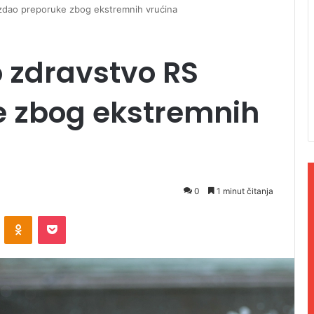
 izdao preporuke zbog ekstremnih vrućina
o zdravstvo RS
e zbog ekstremnih
0
1 minut čitanja
ontakte
Odnoklassniki
Pocket