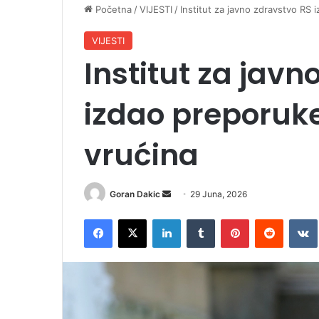
Početna
/
VIJESTI
/
Institut za javno zdravstvo RS
VIJESTI
Institut za javn
izdao preporuk
vrućina
Goran Dakic
S
29 Juna, 2026
e
Facebook
X
LinkedIn
Tumblr
Pinterest
Reddit
VK
n
d
a
n
e
m