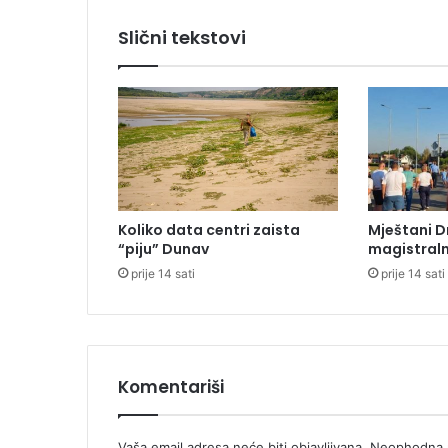
r
„
Slični tekstovi
M
e
t
a
l
a
“
o
p
Koliko data centri zaista
Mještani D
t
“piju” Dunav
magistraln
u
prije 14 sati
prije 14 sati
ž
u
j
e
n
a
Komentariši
s
l
j
Vaša email adresa neće biti objavljivana.
Neophodna p