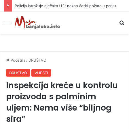
Policija istražuje dječaka (12) nakon četiri požara u parku
Meni
P
Početna
/
DRUŠTVO
DRUŠTVO
VIJESTI
Inspekcija kreće u kontrolu
proizvoda s palminim
uljem: Nema više “biljnog
sira”