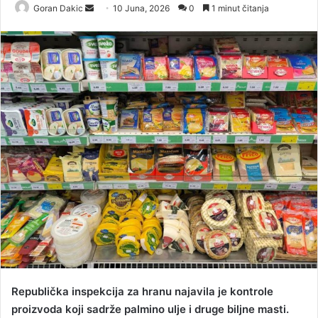
Goran Dakic
S
10 Juna, 2026
0
1 minut čitanja
e
n
d
a
n
e
m
a
i
l
Republička inspekcija za hranu najavila je kontrole
proizvoda koji sadrže palmino ulje i druge biljne masti.