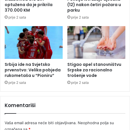
l
u
optužena da je prikrila
(12) nakon četiri požara u
n
370.000 KM
parku
i
prije 2 sata
prije 2 sata
k
a
u
S
r
p
s
k
Srbija ide na Svjetsko
Stigao apel stanovništvu
o
prvenstvo: Velika pobjeda
Srpske za racionalno
j
rukometaša u “Pioniru”
trošenje vode
?
prije 2 sata
prije 2 sata
Komentariši
Vaša email adresa neće biti objavljivana.
Neophodna polja su
označena sa
*