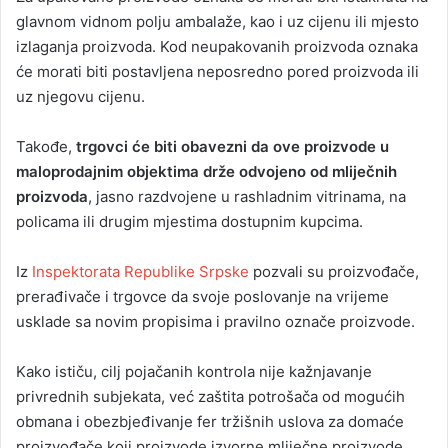
glavnom vidnom polju ambalaže, kao i uz cijenu ili mjesto
izlaganja proizvoda. Kod neupakovanih proizvoda oznaka
će morati biti postavljena neposredno pored proizvoda ili
uz njegovu cijenu.
Takođe,
trgovci će biti obavezni da ove proizvode u
maloprodajnim objektima drže odvojeno od mliječnih
proizvoda
, jasno razdvojene u rashladnim vitrinama, na
policama ili drugim mjestima dostupnim kupcima.
Iz
Inspektorata Republike Srpske
pozvali su proizvođače,
prerađivače i trgovce da svoje poslovanje na vrijeme
usklade sa novim propisima i pravilno označe proizvode.
Kako ističu, cilj pojačanih kontrola nije kažnjavanje
privrednih subjekata, već zaštita potrošača od mogućih
obmana i obezbjeđivanje fer tržišnih uslova za domaće
proizvođače koji proizvode izvorne mliječne proizvode.