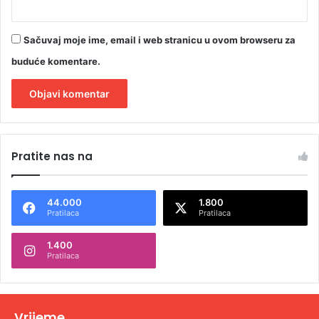
Sačuvaj moje ime, email i web stranicu u ovom browseru za
buduće komentare.
A
l
Pratite nas na
t
e
44.000
1.800
r
Pratilaca
Pratilaca
n
1.400
a
Pratilaca
t
i
v
Vrijeme