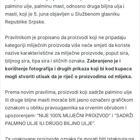
palmino ulje, palminu mast, odnosno druga biljna ulja i
masti, koji je 5. juna objavljen u Službenom glasniku
Republike Srpske.
Pravilnikom je propisano da proizvodi koji ne pripadaju
kategoriji mliječnih proizvoda više neće smjeti da koriste
nazive karakteristične za mliječne proizvode, poput sira,
biljnog sira, tipa sira i sličnih oznaka.
Zabranjeno je i
korištenje fotografija i drugih prikaza koji bi kod kupaca
mogli stvoriti utisak da je riječ o proizvodima od mlijeka.
Prema novim pravilima, proizvodi koji sadrže palmino ulje
ili druge biljne masti moraće biti jasno označeni grafičkom
oznakom u obliku pravougaonika sa crvenim obrubom i
upozorenjem: “NIJE 100% MLIJEČNI PROIZVOD” i “SADRŽI
PALMINO ULJE ILI DRUGO BILJNO ULJE”.
Za upakovane proizvode oznaka će morati biti istaknuta na