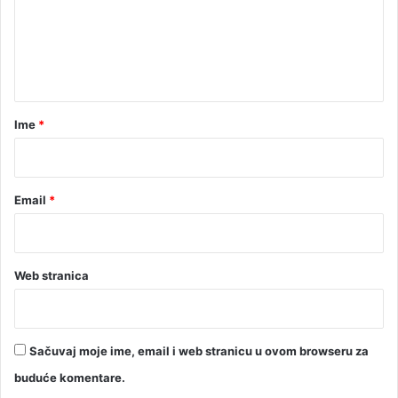
e
n
t
a
r
Ime
*
*
Email
*
Web stranica
Sačuvaj moje ime, email i web stranicu u ovom browseru za
buduće komentare.