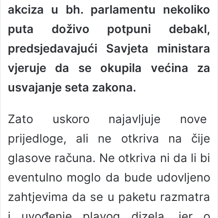
akciza u bh. parlamentu nekoliko
a
n
puta doživo potpuni debakl,
e
predsjedavajući Savjeta ministara
m
a
vjeruje da se okupila većina za
i
l
usvajanje seta zakona.
Zato uskoro najavljuje nove
prijedloge, ali ne otkriva na čije
glasove računa. Ne otkriva ni da li bi
eventulno moglo da bude udovljeno
zahtjevima da se u paketu razmatra
i uvođenje plavog dizela, jer o