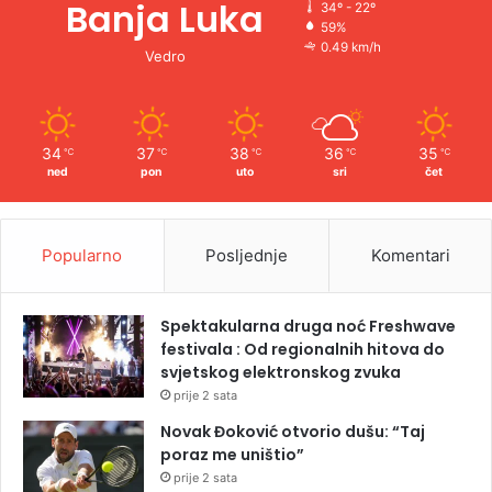
Banja Luka
34º - 22º
59%
0.49 km/h
Vedro
34
37
38
36
35
℃
℃
℃
℃
℃
ned
pon
uto
sri
čet
Popularno
Posljednje
Komentari
Spektakularna druga noć Freshwave
festivala : Od regionalnih hitova do
svjetskog elektronskog zvuka
prije 2 sata
Novak Đoković otvorio dušu: “Taj
poraz me uništio”
prije 2 sata