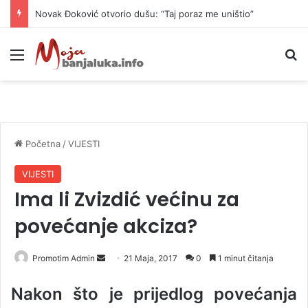
Novak Đoković otvorio dušu: “Taj poraz me uništio”
Meni
P
Početna
/
VIJESTI
VIJESTI
Ima li Zvizdić većinu za
povećanje akciza?
Promotim Admin
S
21 Maja, 2017
0
1 minut čitanja
e
Nakon što je prijedlog povećanja
n
d