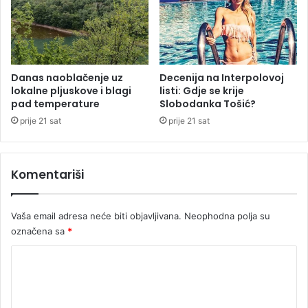
e
v
o
Danas naoblačenje uz
Decenija na Interpolovoj
lokalne pljuskove i blagi
listi: Gdje se krije
pad temperature
Slobodanka Tošić?
prije 21 sat
prije 21 sat
Komentariši
Vaša email adresa neće biti objavljivana.
Neophodna polja su
označena sa
*
K
o
m