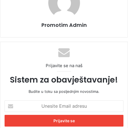
Promotim Admin
Prijavite se na naš
Sistem za obavještavanje!
Budite u toku sa posljednjim novostima.
U
n
e
s
i