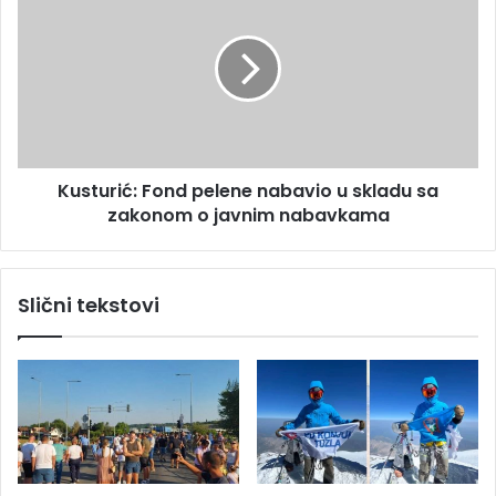
i
u
J
s
e
t
r
u
a
r
r
i
h
ć
a
:
Kusturić: Fond pelene nabavio u skladu sa
F
zakonom o javnim nabavkama
o
n
d
p
Slični tekstovi
e
l
e
n
e
n
a
b
a