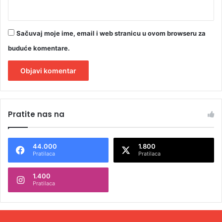
Sačuvaj moje ime, email i web stranicu u ovom browseru za
buduće komentare.
A
l
Pratite nas na
t
e
44.000
1.800
r
Pratilaca
Pratilaca
n
1.400
a
Pratilaca
t
i