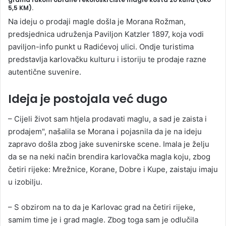
5,5 KM).
a
Na ideju o prodaji magle došla je Morana Rožman,
n
predsjednica udruženja Paviljon Katzler 1897, koja vodi
e
paviljon-info punkt u Radićevoj ulici. Ondje turistima
m
predstavlja karlovačku kulturu i istoriju te prodaje razne
a
autentične suvenire.
i
l
Ideja je postojala već dugo
– Cijeli život sam htjela prodavati maglu, a sad je zaista i
prodajem", našalila se Morana i pojasnila da je na ideju
zapravo došla zbog jake suvenirske scene. Imala je želju
da se na neki način brendira karlovačka magla koju, zbog
četiri rijeke: Mrežnice, Korane, Dobre i Kupe, zaistaju imaju
u izobilju.
– S obzirom na to da je Karlovac grad na četiri rijeke,
samim time je i grad magle. Zbog toga sam je odlučila