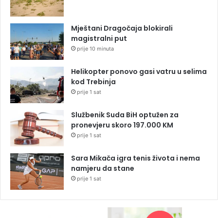
Mještani Dragočaja blokirali
magistralni put
prije 10 minuta
Helikopter ponovo gasi vatru u selima
kod Trebinja
prije 1 sat
Službenik Suda BiH optužen za
pronevjeru skoro 197.000 KM
prije 1 sat
Sara Mikača igra tenis života i nema
namjeru da stane
prije 1 sat