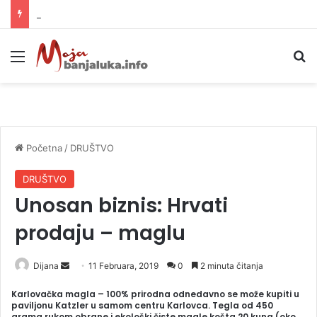
Helikopter ponovo gasi vatru u selima kod Trebinja
Meni
P
Početna
/
DRUŠTVO
DRUŠTVO
Unosan biznis: Hrvati
prodaju – maglu
Dijana
S
11 Februara, 2019
0
2 minuta čitanja
e
Karlovačka magla – 100% prirodna odnedavno se može kupiti u
n
paviljonu Katzler u samom centru Karlovca. Tegla od 450
grama rukom obrane i ekološki čiste magle košta 20 kuna (oko
d