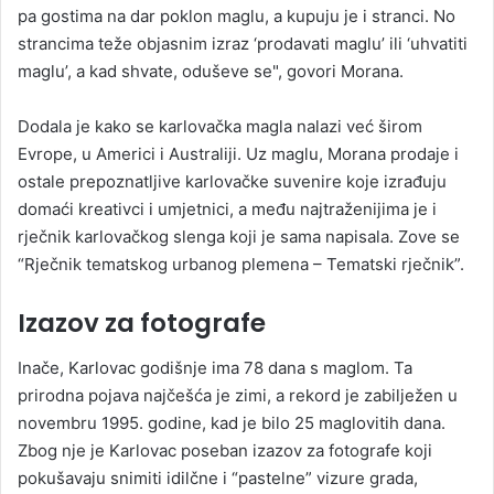
pa gostima na dar poklon maglu, a kupuju je i stranci. No
strancima teže objasnim izraz ‘prodavati maglu’ ili ‘uhvatiti
maglu’, a kad shvate, oduševe se", govori Morana.
Dodala je kako se karlovačka magla nalazi već širom
Evrope, u Americi i Australiji. Uz maglu, Morana prodaje i
ostale prepoznatljive karlovačke suvenire koje izrađuju
domaći kreativci i umjetnici, a među najtraženijima je i
rječnik karlovačkog slenga koji je sama napisala. Zove se
“Rječnik tematskog urbanog plemena – Tematski rječnik”.
Izazov za fotografe
Inače, Karlovac godišnje ima 78 dana s maglom. Ta
prirodna pojava najčešća je zimi, a rekord je zabilježen u
novembru 1995. godine, kad je bilo 25 maglovitih dana.
Zbog nje je Karlovac poseban izazov za fotografe koji
pokušavaju snimiti idilčne i “pastelne” vizure grada,