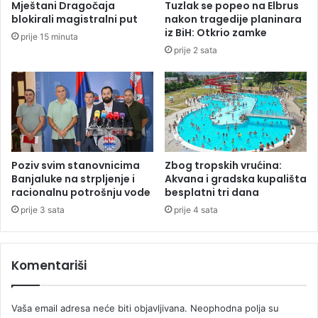
Mještani Dragočaja
Tuzlak se popeo na Elbrus
v
blokirali magistralni put
nakon tragedije planinara
i
iz BiH: Otkrio zamke
prije 15 minuta
o
prije 2 sata
u
s
k
l
a
d
u
s
Poziv svim stanovnicima
Zbog tropskih vrućina:
a
Banjaluke na strpljenje i
Akvana i gradska kupališta
z
racionalnu potrošnju vode
besplatni tri dana
a
prije 3 sata
prije 4 sata
k
o
n
Komentariši
o
m
o
Vaša email adresa neće biti objavljivana.
Neophodna polja su
j