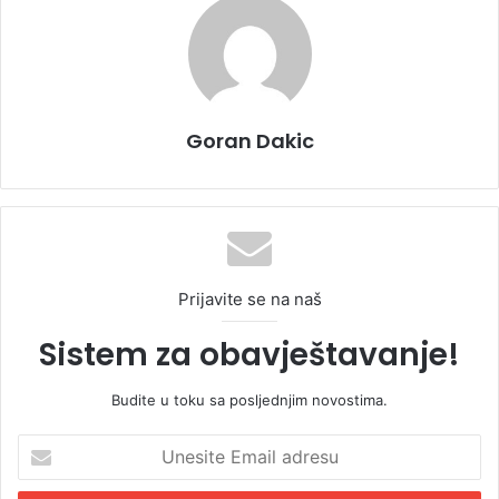
Goran Dakic
Prijavite se na naš
Sistem za obavještavanje!
Budite u toku sa posljednjim novostima.
U
n
e