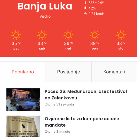
Banja Luka
35º - 24º
42%
2.71 km/h
Vedro
35
33
36
39
38
℃
℃
℃
℃
℃
pet
sub
ned
pon
uto
Popularno
Posljednje
Komentari
Počeo 26. Međunarodni džez festival
na Zelenkovcu
prije 51 sekunda
Ovjerene liste za kompenzacione
mandate
prije 3 minute