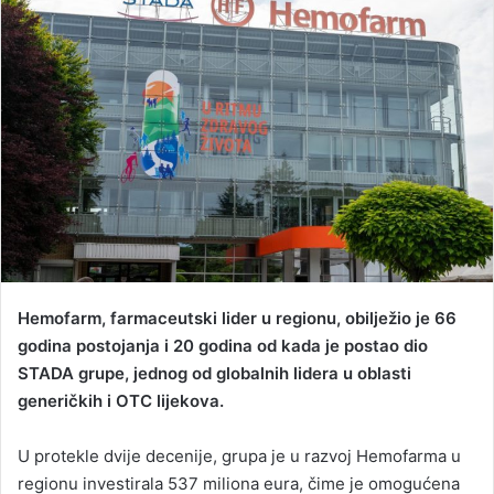
a
n
e
m
a
i
l
Hemofarm, farmaceutski lider u regionu, obilježio je 66
godina postojanja i 20 godina od kada je postao dio
STADA grupe, jednog od globalnih lidera u oblasti
generičkih i OTC lijekova.
U protekle dvije decenije, grupa je u razvoj Hemofarma u
regionu investirala 537 miliona eura, čime je omogućena