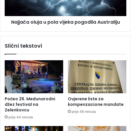
z
a
n
o
a
l
Najjača oluja u pola vijeka pogodila Australiju
u
u
i
j
s
a
t
u
Slični tekstovi
o
p
r
o
i
l
j
a
i
v
R
i
o
j
l
e
a
k
Počeo 26. Međunarodni
Ovjerene liste za
n
a
džez festival na
kompenzacione mandate
G
p
Zelenkovcu
prije 46 minuta
a
o
prije 44 minute
r
g
o
o