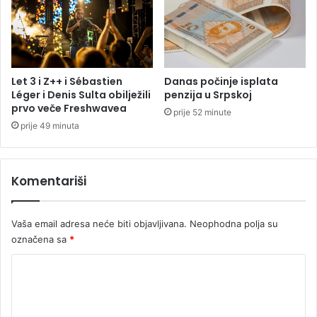
s
d
a
i
l
a
A
u
Let 3 i Z++ i Sébastien
Danas počinje isplata
s
Léger i Denis Sulta obilježili
penzija u Srpskoj
prvo veče Freshwavea
t
prije 52 minute
r
prije 49 minuta
a
l
i
Komentariši
j
u
Vaša email adresa neće biti objavljivana.
Neophodna polja su
označena sa
*
K
o
m