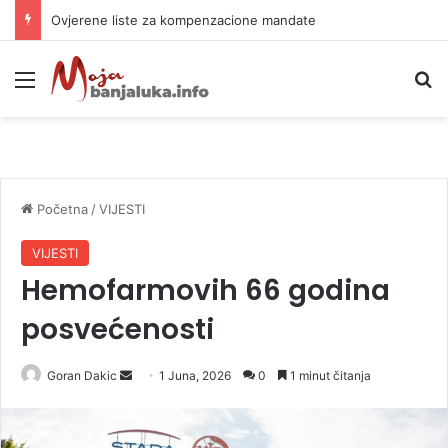
Ovjerene liste za kompenzacione mandate
Meni
P
Početna
/
VIJESTI
VIJESTI
Hemofarmovih 66 godina
posvećenosti
Goran Dakic
S
1 Juna, 2026
0
1 minut čitanja
e
n
d