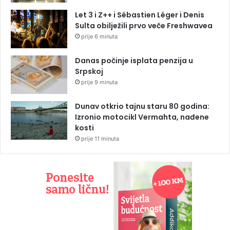
Let 3 i Z++ i Sébastien Léger i Denis
Sulta obilježili prvo veče Freshwavea
prije 6 minuta
Danas počinje isplata penzija u
Srpskoj
prije 9 minuta
Dunav otkrio tajnu staru 80 godina:
Izronio motocikl Vermahta, nađene
kosti
prije 11 minuta