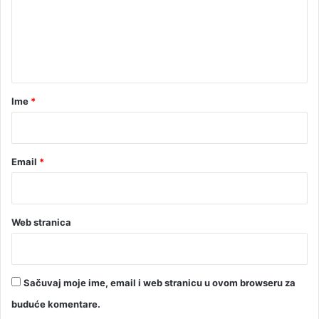
e
n
t
a
r
Ime
*
*
Email
*
Web stranica
Sačuvaj moje ime, email i web stranicu u ovom browseru za
buduće komentare.