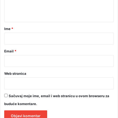
n
t
a
r
Ime
*
*
Email
*
Web stranica
Sačuvaj moje ime, email i web stranicu u ovom browseru za
buduće komentare.