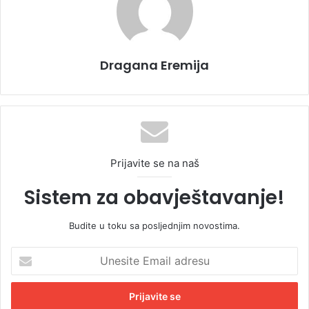
Dragana Eremija
Prijavite se na naš
Sistem za obavještavanje!
Budite u toku sa posljednjim novostima.
U
n
e
s