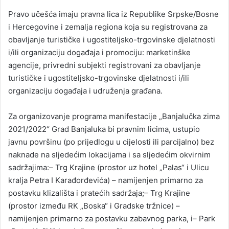
Pravo učešća imaju pravna lica iz Republike Srpske/Bosne
i Hercegovine i zemalja regiona koja su registrovana za
obavljanje turističke i ugostiteljsko-trgovinske djelatnosti
i/ili organizaciju događaja i promociju: marketinške
agencije, privredni subjekti registrovani za obavljanje
turističke i ugostiteljsko-trgovinske djelatnosti i/ili
organizaciju događaja i udruženja građana.
Za organizovanje programa manifestacije „Banjalučka zima
2021/2022“ Grad Banjaluka bi pravnim licima, ustupio
javnu površinu (po prijedlogu u cijelosti ili parcijalno) bez
naknade na sljedećim lokacijama i sa sljedećim okvirnim
sadržajima:– Trg Krajine (prostor uz hotel „Palas“ i Ulicu
kralja Petra I Karađorđevića) – namijenjen primarno za
postavku klizališta i pratećih sadržaja;– Trg Krajine
(prostor između RK „Boska“ i Gradske tržnice) –
namijenjen primarno za postavku zabavnog parka, i– Park