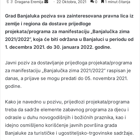
Dragana Eremija
S
22 Oktobra, 2021
0
1 minut čitanja
e
Grad Banjaluka poziva sva zainteresovana pravna lica iz
n
zemlje i regiona da dostave prijedloge
d
projekata/programa za manifestaciju „Banjalučka zima
a
2021/2022“, koja će biti održana u Banjaluci u periodu od
n
1. decembra 2021. do 30. januara 2022. godine.
e
m
a
Javni poziv za dostavljanje prijedloga projekata/programa
i
za manifestaciju „Banjalučka zima 2021/2022“ raspisan je
l
danas, a prijave se mogu predati do 05. novembra 2021.
godine.
Kako je navedno u pozivu, prijedlozi projekata/programa
treba da sadrže elemente zabavnog programa za djecu i
odrasle u duhu novogodišnjih i božićnih praznika, kao i
idejno osmišljeno korišćenje javnih površina grada
Banjaluke za turističke i ugostiteljsko-trgovinske sadržaje.