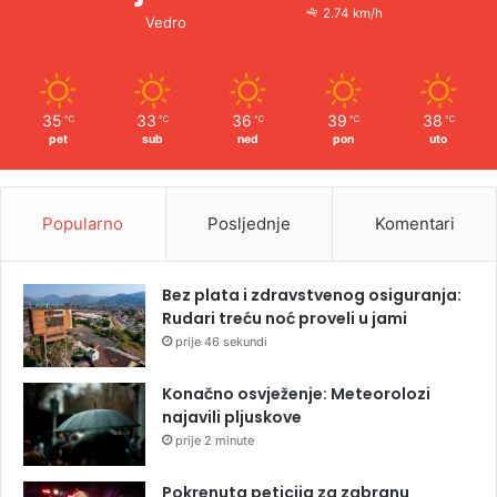
2.74 km/h
Vedro
35
33
36
39
38
℃
℃
℃
℃
℃
pet
sub
ned
pon
uto
Popularno
Posljednje
Komentari
Bez plata i zdravstvenog osiguranja:
Rudari treću noć proveli u jami
prije 46 sekundi
Konačno osvježenje: Meteorolozi
najavili pljuskove
prije 2 minute
Pokrenuta peticija za zabranu