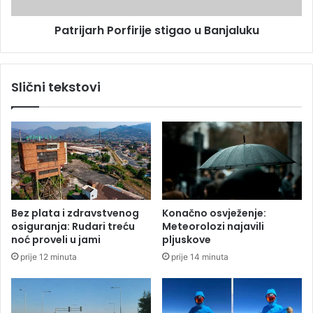
a
h
Patrijarh Porfirije stigao u Banjaluku
s
P
u
o
n
r
č
f
Slični tekstovi
a
i
n
r
i
i
m
j
i
e
n
s
t
t
e
i
r
g
Bez plata i zdravstvenog
Konačno osvježenje:
v
a
osiguranja: Rudari treću
Meteorolozi najavili
a
o
noć proveli u jami
pljuskove
l
u
prije 12 minuta
prije 14 minuta
i
B
m
a
a
n
j