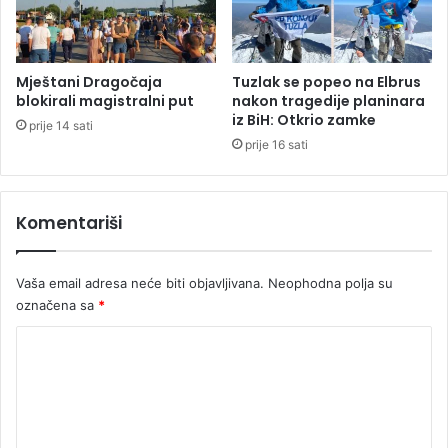
a
l
u
k
Mještani Dragočaja
Tuzlak se popeo na Elbrus
u
blokirali magistralni put
nakon tragedije planinara
iz BiH: Otkrio zamke
prije 14 sati
prije 16 sati
Komentariši
Vaša email adresa neće biti objavljivana.
Neophodna polja su
označena sa
*
K
o
m
e