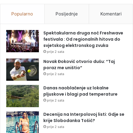
Popularno
Posljednje
Komentari
Spektakularna druga noć Freshwave
festivala : Od regionalnih hitova do
svjetskog elektronskog zvuka
prije 2 sata
Novak Đoković otvorio dušu: “Taj
poraz me uništio”
prije 2 sata
Danas naoblačenje uz lokalne
pljuskove i blagi pad temperature
prije 2 sata
Decenija na Interpolovoj listi: Gdje se
krije Slobodanka Tošić?
prije 2 sata