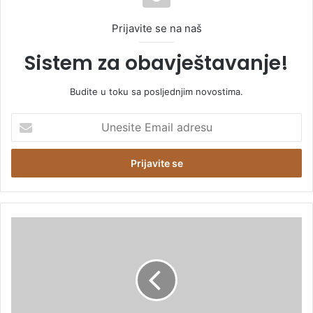
Prijavite se na naš
Sistem za obavještavanje!
Budite u toku sa posljednjim novostima.
U
n
e
s
i
t
e
E
K
m
l
a
i
i
z
l
a
a
v
d
i