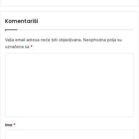
Komentariši
Vaša email adresa neće biti objavljivana.
Neophodna polja su
označena sa
*
K
o
m
e
n
t
a
r
Ime
*
*