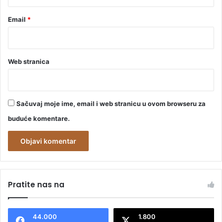
Email
*
Web stranica
Sačuvaj moje ime, email i web stranicu u ovom browseru za
buduće komentare.
A
l
Pratite nas na
t
e
44.000
1.800
r