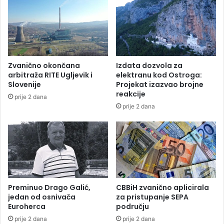
a
s
u
t
z
a
r
n
i
a
j
S
Zvanično okončana
Izdata dozvola za
e
a
arbitraža RITE Ugljevik i
elektranu kod Ostroga:
č
v
Slovenije
Projekat izazvao brojne
n
i
reakcije
prije 2 dana
e
k
prije 2 dana
t
o
o
d
k
G
o
r
v
a
e
d
i
š
Preminuo Drago Galić,
CBBiH zvanično aplicirala
jedan od osnivača
za pristupanje SEPA
k
Euroherca
području
e
prije 2 dana
prije 2 dana