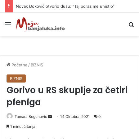
Novak Đoković otvorio dušu: “Taj poraz me uništio”
Meni
P
Početna
/
BIZNIS
BIZNIS
Gorivo u RS skuplje za četiri
pfeniga
Tamara Bogunovic
S
14 Oktobra, 2021
0
e
1 minut čitanja
n
d