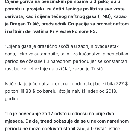
Cijene goriva na benzinskim pumpama u Srpskoj su u
a
porastu u prosjeku za četiri feninge po litri za sve vrste
n
derivata, kao i cijene tečnog naftnog gasa (TNG), kazao
e
je Dragan Trišić, predsjednik Grupacije za promet naftom
m
i naftnim derivatima Privredne komore RS.
a
i
"Cijena gasa je drastično skočila u zadnjih dvadesetak
l
dana, kako za automobile, tako i za kućanstvo, a nestabilan
period se očekuje i u narednom periodu jer se konstantan
rast berze reflektuje na tržišta", kazao je Trišić.
Ističe da je juče nafta brent na Londonskoj berzi bila 727 $
po toni ili 83 $ po barelu, što je najviši index od 2018.
godine.
"To je povećanje za 17 odsto u odnosu na prije dva
mjeseca. Dakle, trend pokazuje da se u nekom narednom
periodu ne može očekivati stabilizacija tržišta"
, ističe