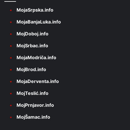
MojaSrpska.info
MojaBanjaLuka.info
MojDoboj.info
MojSrbac.info
MojaModriča.info
MojBrod.info
MojaDerventa.info
MojTeslić.info
MojPrnjavor.info
MojŠamac.info