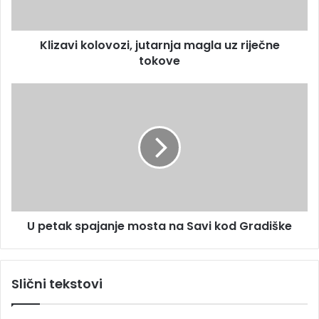
r
k
e
o
s
Klizavi kolovozi, jutarnja magla uz riječne
l
u
tokove
o
v
o
U
z
p
i
e
,
t
j
a
u
k
t
s
a
p
r
a
n
U petak spajanje mosta na Savi kod Gradiške
j
j
a
a
n
m
j
Slični tekstovi
a
e
g
m
l
o