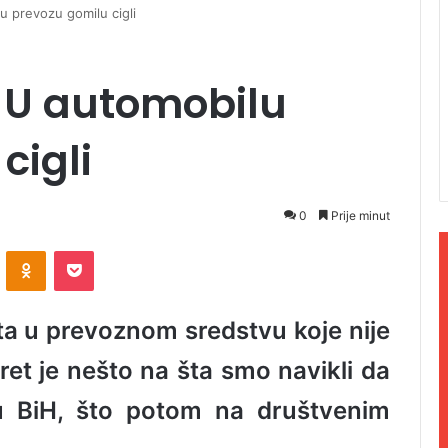
u prevozu gomilu cigli
: U automobilu
cigli
0
Prije minut
ontakte
Odnoklassniki
Pocket
ata u prevoznom sredstvu koje nije
ret je nešto na šta smo navikli da
u BiH, što potom na društvenim