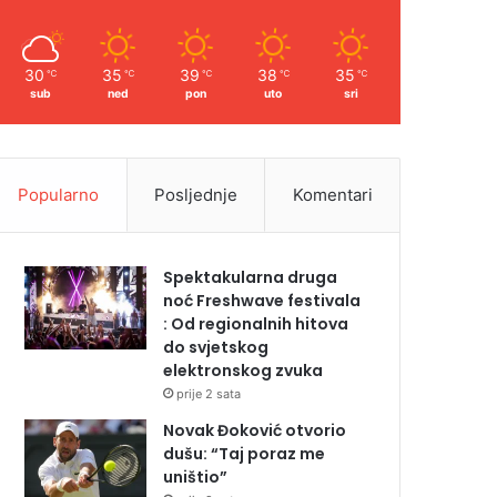
30
35
39
38
35
℃
℃
℃
℃
℃
sub
ned
pon
uto
sri
Popularno
Posljednje
Komentari
Spektakularna druga
noć Freshwave festivala
: Od regionalnih hitova
do svjetskog
elektronskog zvuka
prije 2 sata
Novak Đoković otvorio
dušu: “Taj poraz me
uništio”