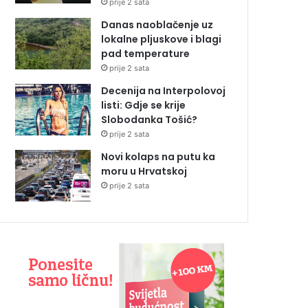
prije 2 sata
Danas naoblačenje uz
lokalne pljuskove i blagi
pad temperature
prije 2 sata
Decenija na Interpolovoj
listi: Gdje se krije
Slobodanka Tošić?
prije 2 sata
Novi kolaps na putu ka
moru u Hrvatskoj
prije 2 sata