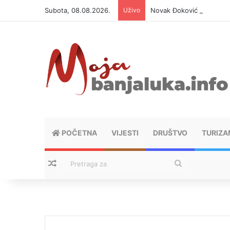
Subota, 08.08.2026.
Uživo
Novak Đoković otvorio du
POČETNA
VIJESTI
DRUŠTVO
TURIZA
Nasumični tekstovi
Pretraga
za