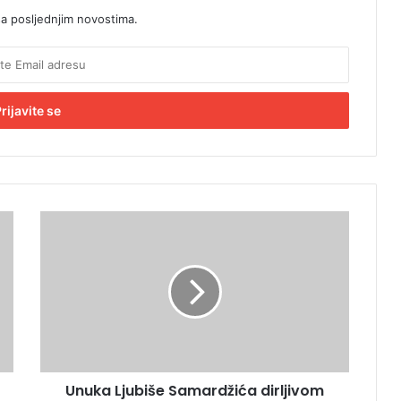
sa posljednjim novostima.
U
n
u
k
a
L
j
u
b
Unuka Ljubiše Samardžića dirljivom
i