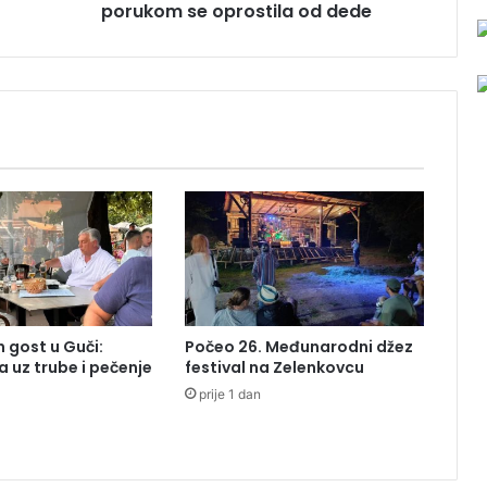
porukom se oprostila od dede
š
e
S
a
m
a
r
d
ž
i
ć
a
d
i
r
 gost u Guči:
Počeo 26. Međunarodni džez
l
a uz trube i pečenje
festival na Zelenkovcu
j
prije 1 dan
i
v
o
m