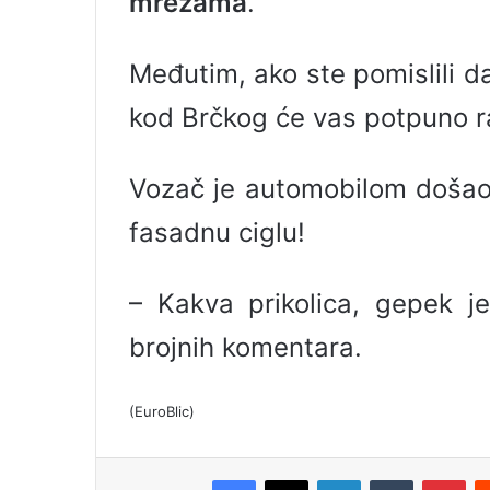
mrežama
.
l
Međutim, ako ste pomislili da
kod Brčkog će vas potpuno ra
Vozač je automobilom došao 
fasadnu ciglu!
– Kakva prikolica, gepek 
brojnih komentara.
(EuroBlic)
Facebook
X
LinkedIn
Tumblr
Pinterest