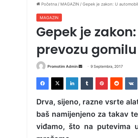
Početna
/
MAGAZIN
/
Gepek je zakon: U automobil
MAGAZIN
Gepek je zakon
prevozu gomilu 
Promotim Admin
S
9 Septembra, 2017
e
Facebook
X
LinkedIn
Tumblr
Pinterest
Reddit
VK
n
d
a
Drva, sijeno, razne vsrte al
n
e
baš namijenjeno za takav te
m
viđamo, što na putevima 
a
i