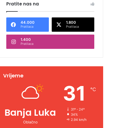
Pratite nas na
44.000
1.800
Pratilaca
Pratilaca
1.400
Pratilaca
Vrijeme
31
℃
Banja Luka
31º - 24º
34%
2.94 km/h
Oblačno