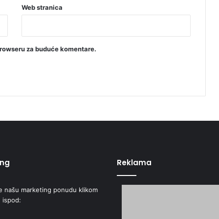
d
Web stranica
e
browseru za buduće komentare.
ing
Reklama
e našu marketing ponudu klikom
 ispod: