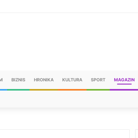
šu: “Taj poraz me uništio”
M
BIZNIS
HRONIKA
KULTURA
SPORT
MAGAZIN