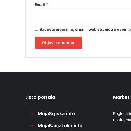
Email
*
Sačuvaj moje ime, email i web stranicu u ovom 
A
l
t
e
r
Lista portala
Market
n
a
MojaSrpska.info
Pogledajt
t
na dugme
i
MojaBanjaLuka.info