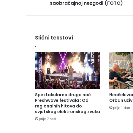
saobraćajnoj nezgodi (FOTO)
v
r
i
j
e
đ
Slični tekstovi
e
n
o
u
s
a
o
b
r
Spektakularna druga noć
Neočekivan
a
Freshwave festivala : Od
Orban uživ
ć
regionalnih hitova do
prije 1 dan
a
svjetskog elektronskog zvuka
j
prije 7 sati
n
o