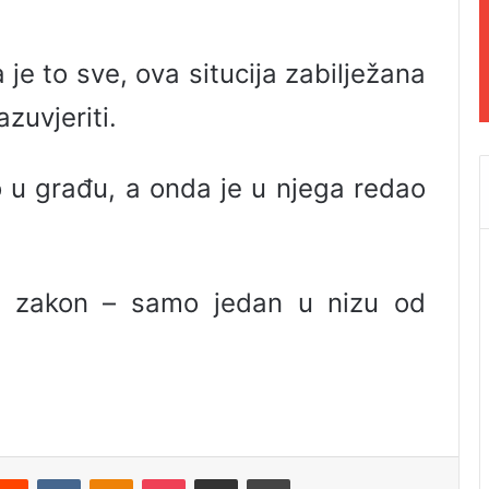
 je to sve, ova situcija zabilježana
zuvjeriti.
u građu, a onda je u njega redao
je zakon – samo jedan u nizu od
Reddit
VKontakte
Odnoklassniki
Pocket
Podijeli putem Emaila
Odštampaj