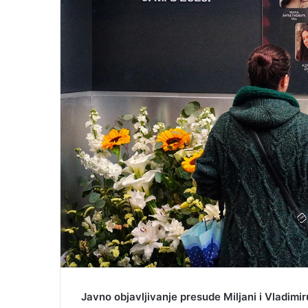
l
Javno objavljivanje presude Miljani i Vladimi