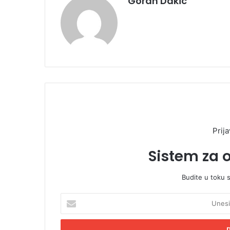
Goran Dakic
Prija
Sistem za 
Budite u toku 
U
n
e