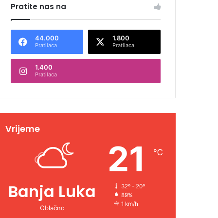
Pratite nas na
44.000
1.800
Pratilaca
Pratilaca
1.400
Pratilaca
Vrijeme
21
℃
Banja Luka
32º - 20º
89%
1 km/h
Oblačno