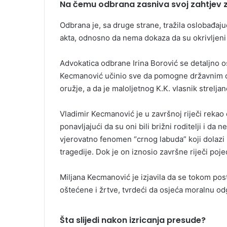
Na čemu odbrana zasniva svoj zahtjev 
Odbrana je, sa druge strane, tražila oslobađa
akta, odnosno da nema dokaza da su okrivljeni iz
Advokatica odbrane Irina Borović se detaljno os
Kecmanović učinio sve da pomogne državnim or
oružje, a da je maloljetnog K.K. vlasnik strelj
Vladimir Kecmanović je u završnoj riječi rekao d
ponavljajući da su oni bili brižni roditelji i da 
vjerovatno fenomen “crnog labuda” koji dolazi
tragedije. Dok je on iznosio završne riječi pojed
Miljana Kecmanović je izjavila da se tokom post
oštećene i žrtve, tvrdeći da osjeća moralnu odg
Šta slijedi nakon izricanja presude?