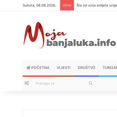
Subota, 08.08.2026.
Uživo
Šta od voća smijete unij
POČETNA
VIJESTI
DRUŠTVO
TURIZA
Nasumični tekstovi
Pretraga
za