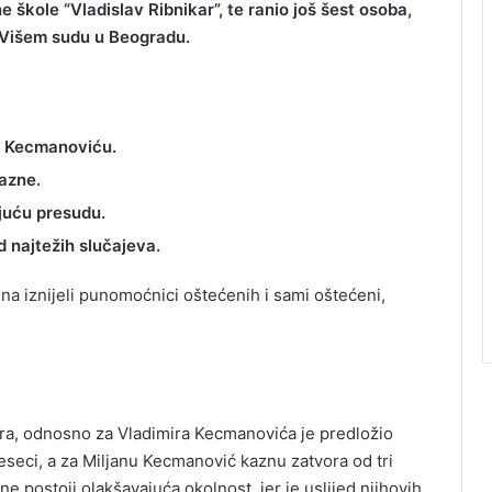
škole “Vladislav Ribnikar”, te ranio još šest osoba,
u Višem sudu u Beogradu.
ru Kecmanoviću.
azne.
juću presudu.
 najtežih slučajeva.
na iznijeli punomoćnici oštećenih i sami oštećeni,
ora, odnosno za Vladimira Kecmanovića je predložio
eseci, a za Miljanu Kecmanović kaznu zatvora od tri
 postoji olakšavajuća okolnost, jer je uslijed njihovih