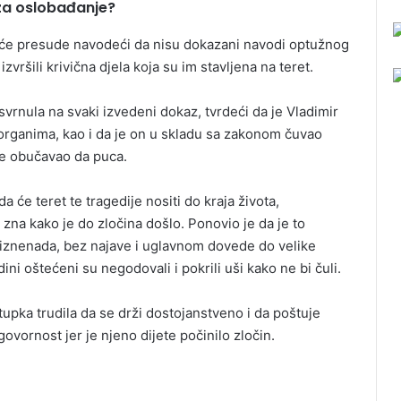
za oslobađanje?
juće presude navodeći da nisu dokazani navodi optužnog
vršili krivična djela koja su im stavljena na teret.
vrnula na svaki izvedeni dokaz, tvrdeći da je Vladimir
ganima, kao i da je on u skladu sa zakonom čuvao
ane obučavao da puca.
a će teret te tragedije nositi do kraja života,
ne zna kako je do zločina došlo. Ponovio je da je to
 iznenada, bez najave i uglavnom dovede do velike
ini oštećeni su negodovali i pokrili uši kako ne bi čuli.
upka trudila da se drži dostojanstveno i da poštuje
ovornost jer je njeno dijete počinilo zločin.