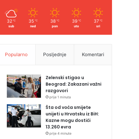
32
35
38
39
37
℃
℃
℃
℃
℃
sub
ned
pon
uto
sri
Popularno
Posljednje
Komentari
Zelenski stigao u
Beograd: Zakazani važni
razgovori
prije 1 minuta
Šta od voća smijete
unijeti u Hrvatsku iz BiH:
Kazne mogu dostići
13.260 evra
prije 4 minute