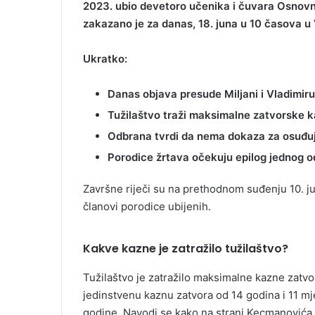
2023. ubio devetoro učenika i čuvara Osnovne 
zakazano je za danas, 18. juna u 10 časova 
Ukratko:
Danas objava presude Miljani i Vladimi
Tužilaštvo traži maksimalne zatvorske k
Odbrana tvrdi da nema dokaza za osuđu
Porodice žrtava očekuju epilog jednog od
Završne riječi su na prethodnom suđenju 10. ju
članovi porodice ubijenih.
Kakve kazne je zatražilo tužilaštvo?
Tužilaštvo je zatražilo maksimalne kazne zatv
jedinstvenu kaznu zatvora od 14 godina i 11 mj
godine. Navodi se kako na strani Kecmanovića ne