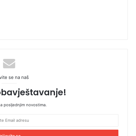
vite se na naš
obavještavanje!
sa posljednjim novostima.