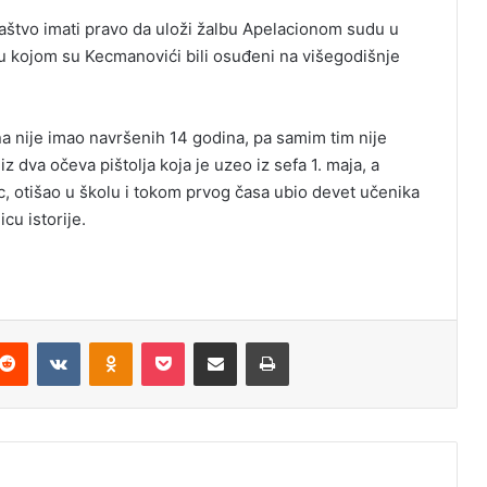
aštvo imati pravo da uloži žalbu Apelacionom sudu u
u kojom su Kecmanovići bili osuđeni na višegodišnje
na nije imao navršenih 14 godina, pa samim tim nije
 dva očeva pištolja koja je uzeo iz sefa 1. maja, a
c, otišao u školu i tokom prvog časa ubio devet učenika
cu istorije.
Reddit
VKontakte
Odnoklassniki
Pocket
Podijeli putem Emaila
Odštampaj