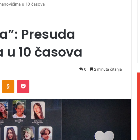
cmanovićima u 10 časova
ra”: Presuda
 u 10 časova
0
2 minuta čitanja
ontakte
Odnoklassniki
Pocket