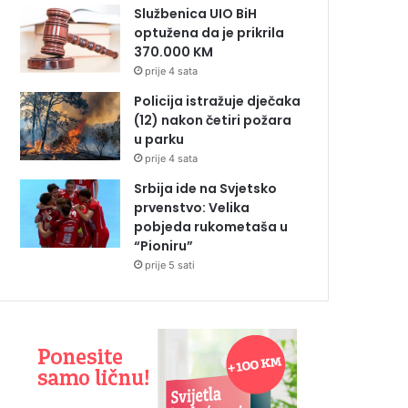
Službenica UIO BiH
optužena da je prikrila
370.000 KM
prije 4 sata
Policija istražuje dječaka
(12) nakon četiri požara
u parku
prije 4 sata
Srbija ide na Svjetsko
prvenstvo: Velika
pobjeda rukometaša u
“Pioniru”
prije 5 sati