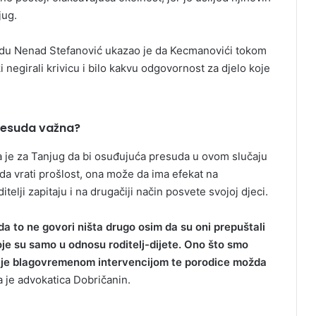
jug.
radu Nenad Stefanović ukazao je da Kecmanovići tokom
i negirali krivicu i bilo kakvu odgovornost za djelo koje
presuda važna?
a je za Tanjug da bi osuđujuća presuda u ovom slučaju
da vrati prošlost, ona može da ima efekat na
elji zapitaju i na drugačiji način posvete svojoj djeci.
m da to ne govori ništa drugo osim da su oni prepuštali
koje su samo u odnosu roditelj-dijete. Ono što smo
da je blagovremenom intervencijom te porodice možda
a je advokatica Dobričanin.