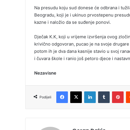
Na presudu koju sud donese će odbrana i tužil
Beogradu, koji je i ukinuo prvostepenu presud
kazne i naložio da se suđenje ponovi.
Dječak K.K, koji u vrijeme izvršenja ovog zloči
krivično odgovoran, pucao je na svoje drugare iz
potom ih je dva dana kasnije stavio u svoj rana
i čuvara škole i ranio još petoro djece i nastavni
Nezavisne
Facebook
X
LinkedIn
Tumblr
Pinterest
Podijeli