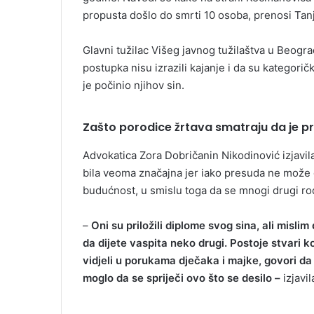
propusta došlo do smrti 10 osoba, prenosi Tan
Glavni tužilac Višeg javnog tužilaštva u Beog
postupka nisu izrazili kajanje i da su kategoričk
je počinio njihov sin.
Zašto porodice žrtava smatraju da je 
Advokatica Zora Dobričanin Nikodinović izjavil
bila veoma značajna jer iako presuda ne može 
budućnost, u smislu toga da se mnogi drugi rodit
–
Oni su priložili diplome svog sina, ali misli
da dijete vaspita neko drugi. Postoje stvari 
vidjeli u porukama dječaka i majke, govori 
moglo da se spriječi ovo što se desilo –
izjavil