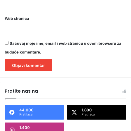
Web stranica
Sačuvaj moje ime, email i web stranicu u ovom browseru za
buduće komentare.
A
l
Pratite nas na
t
e
44.000
1.800
r
Pratilaca
Pratilaca
n
1.400
a