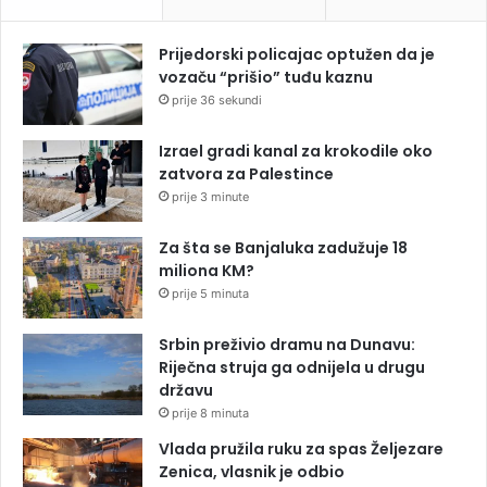
Prijedorski policajac optužen da je
vozaču “prišio” tuđu kaznu
prije 36 sekundi
Izrael gradi kanal za krokodile oko
zatvora za Palestince
prije 3 minute
Za šta se Banjaluka zadužuje 18
miliona KM?
prije 5 minuta
Srbin preživio dramu na Dunavu:
Riječna struja ga odnijela u drugu
državu
prije 8 minuta
Vlada pružila ruku za spas Željezare
Zenica, vlasnik je odbio