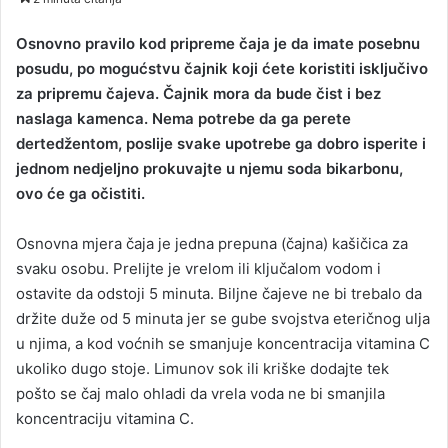
n
d
Osnovno pravilo kod pripreme čaja je da imate posebnu
a
posudu, po mogućstvu čajnik koji ćete koristiti isključivo
n
za pripremu čajeva. Čajnik mora da bude čist i bez
e
naslaga kamenca. Nema potrebe da ga perete
m
dertedžentom, poslije svake upotrebe ga dobro isperite i
a
jednom nedjeljno prokuvajte u njemu soda bikarbonu,
i
ovo će ga očistiti.
l
Osnovna mjera čaja je jedna prepuna (čajna) kašičica za
svaku osobu. Prelijte je vrelom ili ključalom vodom i
ostavite da odstoji 5 minuta. Biljne čajeve ne bi trebalo da
držite duže od 5 minuta jer se gube svojstva eteričnog ulja
u njima, a kod voćnih se smanjuje koncentracija vitamina C
ukoliko dugo stoje. Limunov sok ili kriške dodajte tek
pošto se čaj malo ohladi da vrela voda ne bi smanjila
koncentraciju vitamina C.