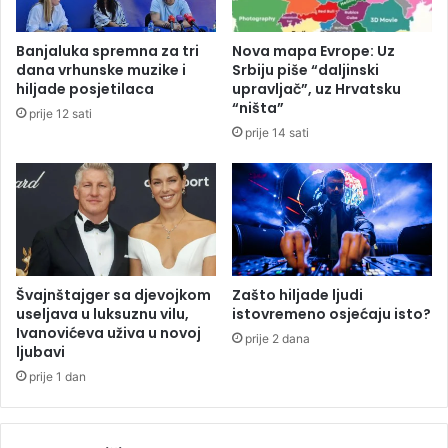
j
m
e
e
Banjaluka spremna za tri
Nova mapa Evrope: Uz
u
t
dana vrhunske muzike i
Srbiju piše “daljinski
k
e
hiljade posjetilaca
upravljač”, uz Hrvatsku
o
n
“ništa”
prije 12 sati
j
a
prije 14 sati
i
g
m
o
a
r
r
i
a
v
d
o
e
s
Švajnštajger sa djevojkom
Zašto hiljade ljudi
u
useljava u luksuznu vilu,
istovremeno osjećaju isto?
Ivanovićeva uživa u novoj
d
prije 2 dana
ljubavi
i
j
prije 1 dan
e
i
t