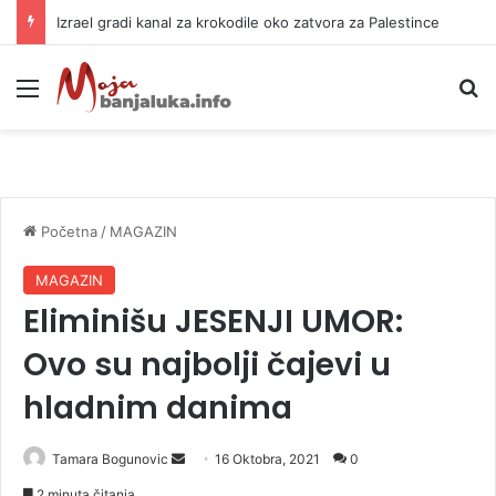
Izrael gradi kanal za krokodile oko zatvora za Palestince
Meni
P
Početna
/
MAGAZIN
MAGAZIN
Eliminišu JESENJI UMOR:
Ovo su najbolji čajevi u
hladnim danima
Tamara Bogunovic
S
16 Oktobra, 2021
0
e
2 minuta čitanja