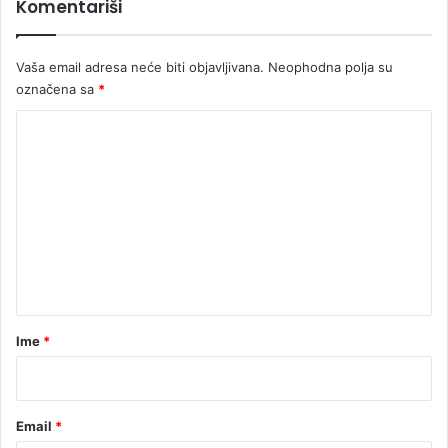
Komentariši
u
ž
i
Vaša email adresa neće biti objavljivana.
Neophodna polja su
o
označena sa
*
c
i
K
B
o
i
H
m
e
n
t
a
r
Ime
*
*
Email
*