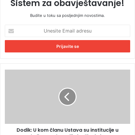
Sistem za obavještavanje!
Budite u toku sa posljednjim novostima.
U
n
e
s
i
t
e
E
D
m
o
a
d
i
i
l
k
a
:
d
U
r
k
e
o
s
Dodik: U kom članu Ustava su institucije u
m