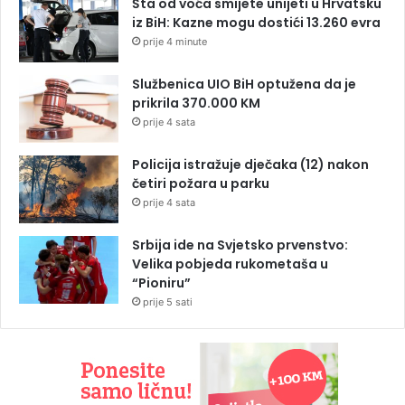
Šta od voća smijete unijeti u Hrvatsku
iz BiH: Kazne mogu dostići 13.260 evra
prije 4 minute
Službenica UIO BiH optužena da je
prikrila 370.000 KM
prije 4 sata
Policija istražuje dječaka (12) nakon
četiri požara u parku
prije 4 sata
Srbija ide na Svjetsko prvenstvo:
Velika pobjeda rukometaša u
“Pioniru”
prije 5 sati