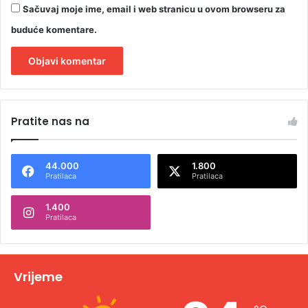
t
Sačuvaj moje ime, email i web stranicu u ovom browseru za
a
buduće komentare.
A
l
Pratite nas na
t
e
44.000
1.800
r
Pratilaca
Pratilaca
n
1.400
a
Pratilaca
t
i
v
Vrijeme
e