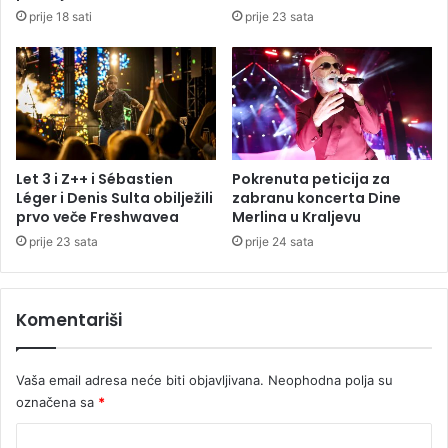
t
P
prije 18 sati
prije 23 sata
a
L
B
A
a
K
n
A
j
O
a
:
l
S
u
a
Let 3 i Z++ i Sébastien
Pokrenuta peticija za
č
n
Léger i Denis Sulta obilježili
zabranu koncerta Dine
a
j
prvo veče Freshwavea
Merlina u Kraljevu
n
a
prije 23 sata
prije 24 sata
i
m
m
p
i
u
Komentariši
s
n
l
f
e
r
Vaša email adresa neće biti objavljivana.
Neophodna polja su
o
i
b
označena sa
*
ž
r
i
K
a
d