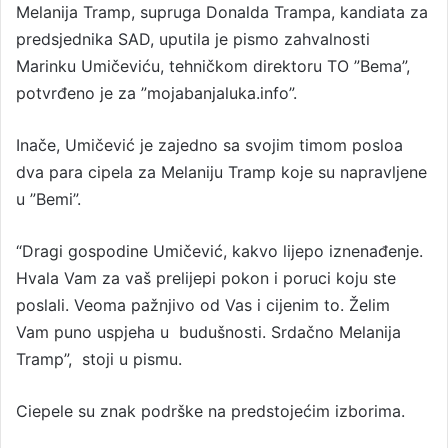
Melanija Tramp, supruga Donalda Trampa, kandiata za
n
predsjednika SAD, uputila je pismo zahvalnosti
d
a
Marinku Umičeviću, tehničkom direktoru TO ”Bema”,
n
potvrđeno je za ”mojabanjaluka.info”.
e
m
Inače, Umičević je zajedno sa svojim timom posloa
a
dva para cipela za Melaniju Tramp koje su napravljene
i
u ”Bemi”.
l
“Dragi gospodine Umičević, kakvo lijepo iznenađenje.
Hvala Vam za vaš prelijepi pokon i poruci koju ste
poslali. Veoma pažnjivo od Vas i cijenim to. Želim
Vam puno uspjeha u budušnosti. Srdačno Melanija
Tramp”, stoji u pismu.
Ciepele su znak podrške na predstojećim izborima.