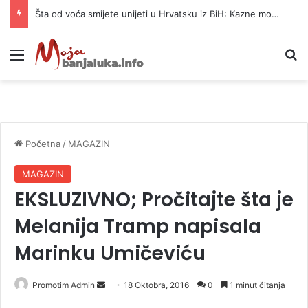
Šta od voća smijete unijeti u Hrvatsku iz BiH: Kazne mogu dostići 13.260 evra
Meni
P
Početna
/
MAGAZIN
MAGAZIN
EKSLUZIVNO; Pročitajte šta je
Melanija Tramp napisala
Marinku Umičeviću
Promotim Admin
S
18 Oktobra, 2016
0
1 minut čitanja
e