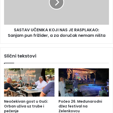
A
A
M
V
U
U
Š
Č
K
E
A
SASTAV UČENIKA KOJI NAS JE RASPLAKAO:
N
R
Sanjam pun frižider, a za doručak nemam ništa
I
C
K
A
A
:
K
Slični tekstovi
P
O
o
J
g
I
l
N
e
A
d
S
a
J
j
E
t
R
Neočekivan gost u Guči:
Počeo 26. Međunarodni
e
A
Orban uživa uz trube i
džez festival na
š
S
pečenje
Zelenkovcu