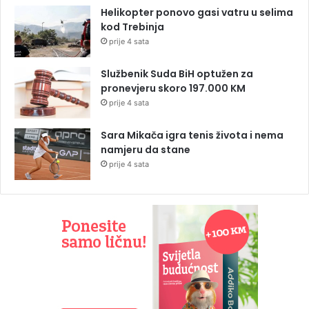
Helikopter ponovo gasi vatru u selima
kod Trebinja
prije 4 sata
Službenik Suda BiH optužen za
pronevjeru skoro 197.000 KM
prije 4 sata
Sara Mikača igra tenis života i nema
namjeru da stane
prije 4 sata