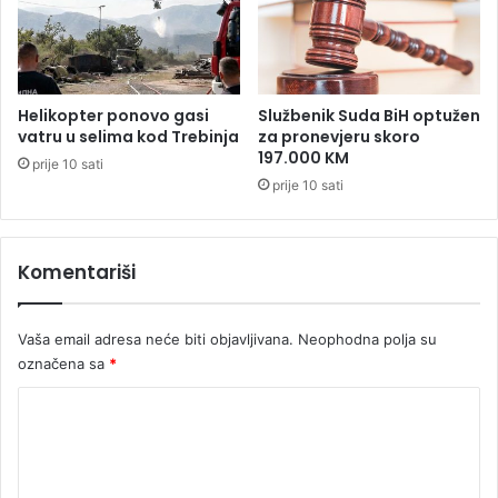
o
e
r
n
c
a
i
T
m
r
Helikopter ponovo gasi
Službenik Suda BiH optužen
a
ž
vatru u selima kod Trebinja
za pronevjeru skoro
n
197.000 KM
prije 10 sati
i
prije 10 sati
c
i
i
Komentariši
d
u
i
Vaša email adresa neće biti objavljivana.
Neophodna polja su
d
o
označena sa
*
2
K
0
K
o
M
m
p