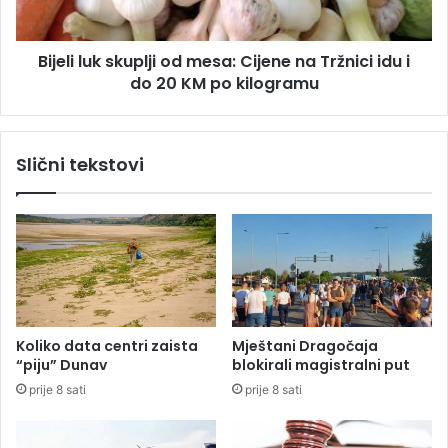
o
u
g
k
l
Bijeli luk skuplji od mesa: Cijene na Tržnici idu i
s
a
do 20 KM po kilogramu
k
s
u
n
p
o
l
Slični tekstovi
u
j
s
i
v
o
o
d
j
m
i
e
o
s
Z
a
a
:
Koliko data centri zaista
Mještani Dragočaja
k
C
“piju” Dunav
blokirali magistralni put
o
i
prije 8 sati
prije 8 sati
n
j
o
e
b
n