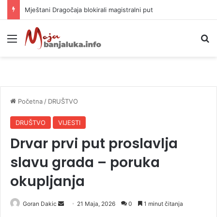
Helikopter ponovo gasi vatru u selima kod Trebinja
Meni
P
Početna
/
DRUŠTVO
DRUŠTVO
VIJESTI
Drvar prvi put proslavlja
slavu grada – poruka
okupljanja
Goran Dakic
S
21 Maja, 2026
0
1 minut čitanja
e