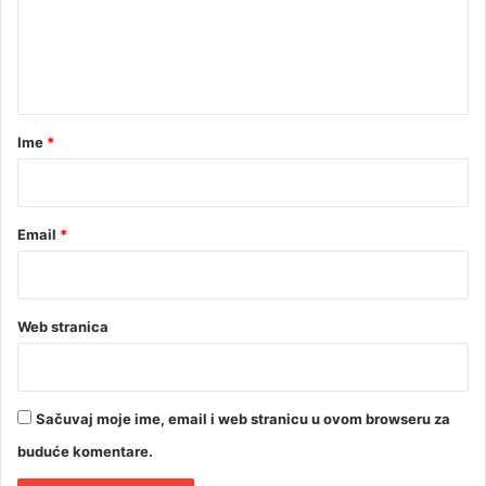
o
e
k
n
i
t
l
o
a
g
r
r
Ime
*
a
*
m
u
Email
*
Web stranica
Sačuvaj moje ime, email i web stranicu u ovom browseru za
buduće komentare.