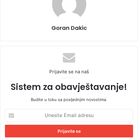
Goran Dakic
Prijavite se na naš
Sistem za obavještavanje!
Budite u toku sa posljednjim novostima.
U
n
e
s