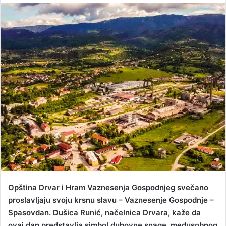
n
d
a
n
e
m
a
i
l
Opština Drvar i Hram Vaznesenja Gospodnjeg svečano
proslavljaju svoju krsnu slavu – Vaznesenje Gospodnje –
Spasovdan. Dušica Runić, načelnica Drvara, kaže da
ovaj dan predstavlja simbol duhovne snage, međusobnog