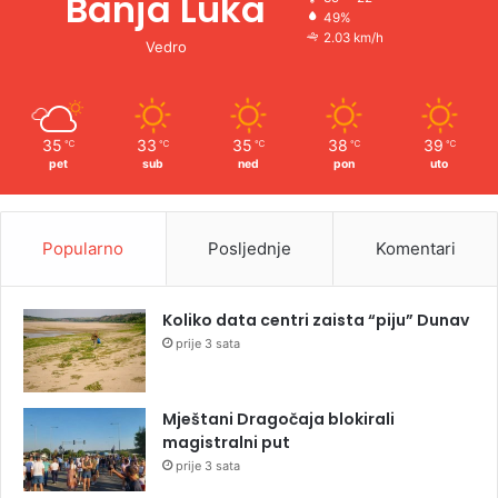
Banja Luka
49%
2.03 km/h
Vedro
35
33
35
38
39
℃
℃
℃
℃
℃
pet
sub
ned
pon
uto
Popularno
Posljednje
Komentari
Koliko data centri zaista “piju” Dunav
prije 3 sata
Mještani Dragočaja blokirali
magistralni put
prije 3 sata