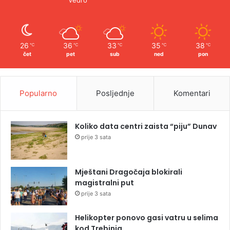
Vedro
26
36
33
35
38
℃
℃
℃
℃
℃
čet
pet
sub
ned
pon
Popularno
Posljednje
Komentari
Koliko data centri zaista “piju” Dunav
prije 3 sata
Mještani Dragočaja blokirali
magistralni put
prije 3 sata
Helikopter ponovo gasi vatru u selima
kod Trebinja