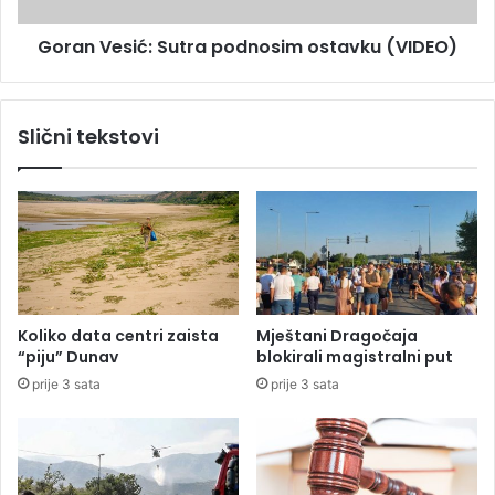
t
i
v
Goran Vesić: Sutra podnosim ostavku (VIDEO)
ć
o
:
r
S
:
u
Slični tekstovi
B
t
r
r
u
a
t
p
a
o
l
d
n
n
o
o
t
s
Koliko data centri zaista
Mještani Dragočaja
u
i
“piju” Dunav
blokirali magistralni put
k
m
prije 3 sata
prije 3 sata
a
o
o
s
,
t
š
a
a
v