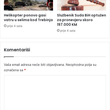
m
k
a
u
r
(
Helikopter ponovo gasi
Službenik Suda BiH optužen
a
V
vatru u selima kod Trebinja
za pronevjeru skoro
o
I
197.000 KM
prije 4 sata
i
D
prije 4 sata
d
E
a
O
v
)
Komentariši
i
o
s
u
Vaša email adresa neće biti objavljivana.
Neophodna polja su
p
označena sa
*
r
K
u
g
o
u
m
e
n