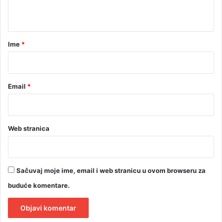
t
a
r
Ime
*
*
Email
*
Web stranica
Sačuvaj moje ime, email i web stranicu u ovom browseru za
buduće komentare.