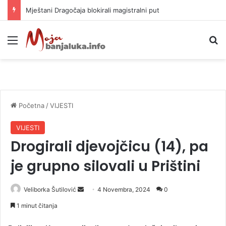
Mještani Dragočaja blokirali magistralni put
Meni
P
Početna
/
VIJESTI
VIJESTI
Drogirali djevojčicu (14), pa
je grupno silovali u Prištini
Veliborka Šutilović
S
4 Novembra, 2024
0
e
1 minut čitanja
n
d