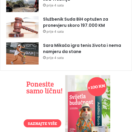
prije 4 sata
Službenik Suda BiH optužen za
pronevjeru skoro 197.000 KM
prije 4 sata
Sara Mikača igra tenis života i nema
namjeru da stane
prije 4 sata