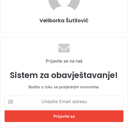
Veliborka Šutilović
Prijavite se na naš
Sistem za obavještavanje!
Budite u toku sa posljednjim novostima.
U
n
e
s
i