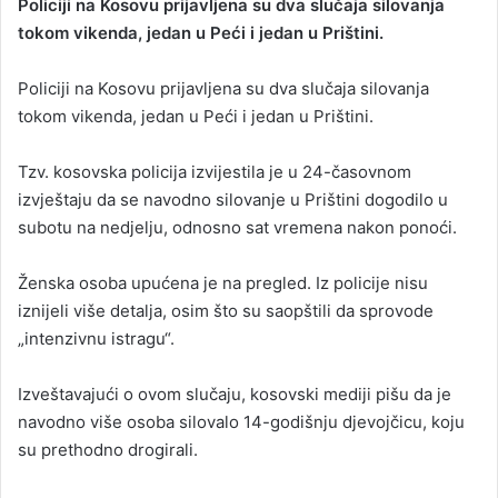
Policiji na Kosovu prijavljena su dva slučaja silovanja
a
tokom vikenda, jedan u Peći i jedan u Prištini.
n
e
Policiji na Kosovu prijavljena su dva slučaja silovanja
m
tokom vikenda, jedan u Peći i jedan u Prištini.
a
i
Tzv. kosovska policija izvijestila je u 24-časovnom
l
izvještaju da se navodno silovanje u Prištini dogodilo u
subotu na nedjelju, odnosno sat vremena nakon ponoći.
Ženska osoba upućena je na pregled. Iz policije nisu
iznijeli više detalja, osim što su saopštili da sprovode
„intenzivnu istragu“.
Izveštavajući o ovom slučaju, kosovski mediji pišu da je
navodno više osoba silovalo 14-godišnju djevojčicu, koju
su prethodno drogirali.