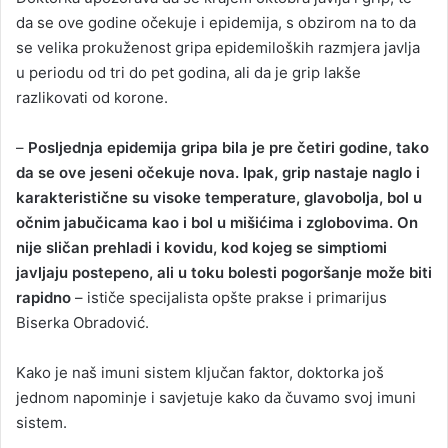
da se ove godine očekuje i epidemija, s obzirom na to da
se velika prokuženost gripa epidemiloških razmjera javlja
u periodu od tri do pet godina, ali da je grip lakše
razlikovati od korone.
–
Posljednja epidemija gripa bila je pre četiri godine, tako
da se ove jeseni očekuje nova. Ipak, grip nastaje naglo i
karakteristične su visoke temperature, glavobolja, bol u
očnim jabučicama kao i bol u mišićima i zglobovima. On
nije sličan prehladi i kovidu, kod kojeg se simptiomi
javljaju postepeno, ali u toku bolesti pogoršanje može biti
rapidno
– ističe specijalista opšte prakse i primarijus
Biserka Obradović.
Kako je naš imuni sistem ključan faktor, doktorka još
jednom napominje i savjetuje kako da čuvamo svoj imuni
sistem.