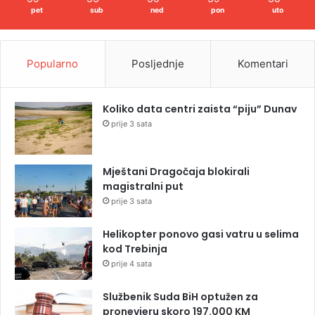
pet
sub
ned
pon
uto
Popularno
Posljednje
Komentari
Koliko data centri zaista “piju” Dunav
prije 3 sata
Mještani Dragočaja blokirali
magistralni put
prije 3 sata
Helikopter ponovo gasi vatru u selima
kod Trebinja
prije 4 sata
Službenik Suda BiH optužen za
pronevjeru skoro 197.000 KM