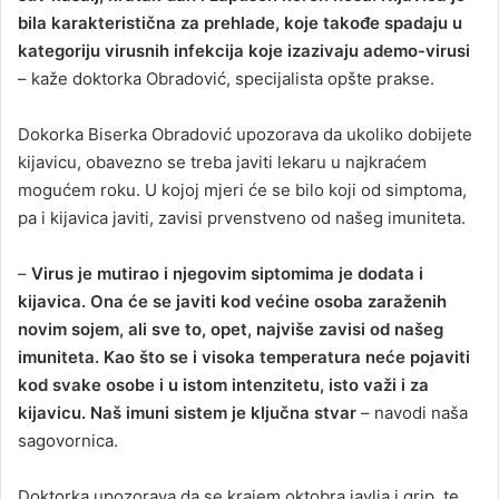
bila karakteristična za prehlade, koje takođe spadaju u
kategoriju virusnih infekcija koje izazivaju ademo-virusi
– kaže doktorka Obradović, specijalista opšte prakse.
Dokorka Biserka Obradović upozorava da ukoliko dobijete
kijavicu, obavezno se treba javiti lekaru u najkraćem
mogućem roku. U kojoj mjeri će se bilo koji od simptoma,
pa i kijavica javiti, zavisi prvenstveno od našeg imuniteta.
–
Virus je mutirao i njegovim siptomima je dodata i
kijavica. Ona će se javiti kod većine osoba zaraženih
novim sojem, ali sve to, opet, najviše zavisi od našeg
imuniteta. Kao što se i visoka temperatura neće pojaviti
kod svake osobe i u istom intenzitetu, isto važi i za
kijavicu. Naš imuni sistem je ključna stvar
– navodi naša
sagovornica.
Doktorka upozorava da se krajem oktobra javlja i grip, te