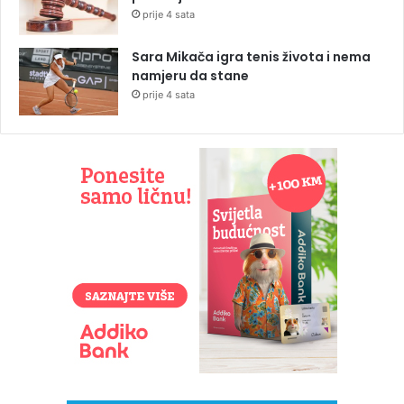
prije 4 sata
Sara Mikača igra tenis života i nema
namjeru da stane
prije 4 sata