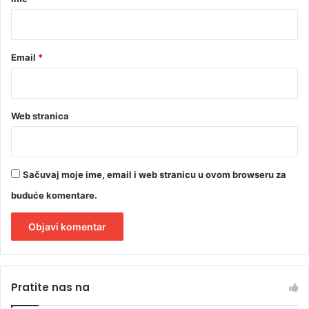
*
Email
*
Web stranica
Sačuvaj moje ime, email i web stranicu u ovom browseru za
buduće komentare.
A
l
Pratite nas na
t