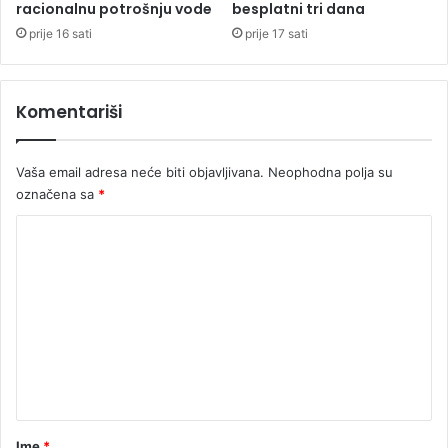
i
r
racionalnu potrošnju vode
besplatni tri dana
j
a
prije 16 sati
prije 17 sati
e
j
a
d
Komentariši
a
n
a
Vaša email adresa neće biti objavljivana.
Neophodna polja su
označena sa
*
K
o
m
e
n
t
a
r
Ime
*