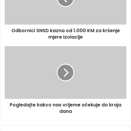
a
n
d
i
r
c
e
i
s
Odbornici SNSD kazna od 1.000 KM za kršenje
S
u
mjere izolacije
N
S
D
P
k
o
a
g
z
l
n
e
a
d
o
a
d
j
1
t
.
Pogledajte kakvo nas vrijeme očekuje do kraja
e
0
dana
k
0
a
0
k
K
v