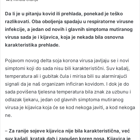
n
d
Da li je u pitanju kovid ili prehlada, ponekad je teško
a
razlikovati. Oba oboljenja spadaju u respiratorne virusne
n
infekcije, a jedan od novih i glavnih simptoma mutiranog
e
virusa sada je i kijavica, koja je nekada bila osnovna
m
karakteristika prehlade.
a
i
Pojavom novog delta soja korona virusa javljaju se i novi
l
simptomi koji do sada nisu bili karakteristični. Suv kašalj,
temperatura ali i gubitak čula i mirisa bili su alarmirajući
signali da je naš organizam inficiran kovidom. I dok je do
sada povišena tjelesna temperatura bila znak za uzbunu i
odlazak ljekaru, jedan od glavnih simptoma mutiranog
virusa je kijavica koja će se kod nekoga javiti, a kod nekoga
ne.
–
Za ranije sojeve kijavica nije bila karakteristična, već
suv kašalj, kratak dah i zapušen koren nosa. Kijavica je