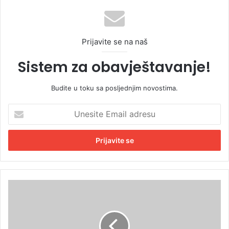
Prijavite se na naš
Sistem za obavještavanje!
Budite u toku sa posljednjim novostima.
U
n
e
s
i
t
e
E
O
m
d
a
b
i
o
l
r