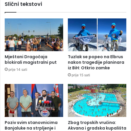
Slični tekstovi
M
o
z
n
a
a
k
s
r
v
š
r
e
i
n
j
j
e
Mještani Dragočaja
Tuzlak se popeo na Elbrus
e
m
blokirali magistralni put
nakon tragedije planinara
m
e
iz BiH: Otkrio zamke
prije 14 sati
j
o
prije 15 sati
e
č
r
e
e
k
i
u
z
j
o
e
l
d
a
o
Poziv svim stanovnicima
Zbog tropskih vrućina:
c
k
Banjaluke na strpljenje i
Akvana i gradska kupališta