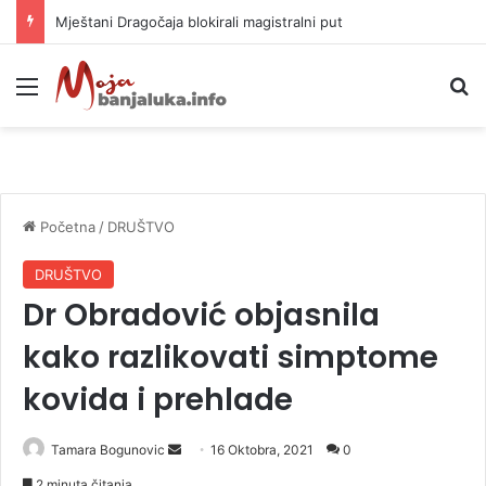
Helikopter ponovo gasi vatru u selima kod Trebinja
Meni
P
Početna
/
DRUŠTVO
DRUŠTVO
Dr Obradović objasnila
kako razlikovati simptome
kovida i prehlade
Tamara Bogunovic
S
16 Oktobra, 2021
0
e
2 minuta čitanja