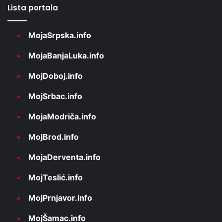
Lista portala
MojaSrpska.info
MojaBanjaLuka.info
MojDoboj.info
MojSrbac.info
MojaModriča.info
MojBrod.info
MojaDerventa.info
MojTeslić.info
MojPrnjavor.info
MojŠamac.info