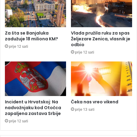
d
č
o
l
m
a
a
n
ć
o
Za šta se Banjaluka
Vlada pružila ruku za spas
i
v
zadužuje 18 miliona KM?
Željezare Zenica, vlasnik je
h
i
odbio
prije 12 sati
p
m
prije 12 sati
o
a
l
P
i
r
t
e
i
d
č
s
a
j
r
e
Incident u Hrvatskoj: Na
Čeka nas vreo vikend
a
d
nadvožnjaku kod Otočca
prije 13 sati
n
zapaljena zastava Srbije
i
prije 12 sati
š
t