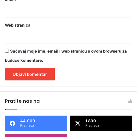
Web stranica
Sačuvaj moje ime, email i web stranicu u ovom browseru za
buduće komentare.
A
l
Pratite nas na
t
e
44.000
1.800
r
Pratilaca
Pratilaca
n