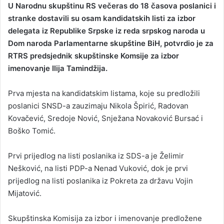
U Narodnu skupštinu RS večeras do 18 časova poslanici i
n
stranke dostavili su osam kandidatskih listi za izbor
d
delegata iz Republike Srpske iz reda srpskog naroda u
a
Dom naroda Parlamentarne skupštine BiH, potvrdio je za
n
RTRS predsjednik skupštinske Komsije za izbor
e
imenovanje Ilija Tamindžija.
m
a
i
Prva mjesta na kandidatskim listama, koje su predložili
l
poslanici SNSD-a zauzimaju Nikola Špirić, Radovan
Kovačević, Sredoje Nović, Snježana Novaković Bursać i
Boško Tomić.
Prvi prijedlog na listi poslanika iz SDS-a je Želimir
Nešković, na listi PDP-a Nenad Vuković, dok je prvi
prijedlog na listi poslanika iz Pokreta za državu Vojin
Mijatović.
Skupštinska Komisija za izbor i imenovanje predložene