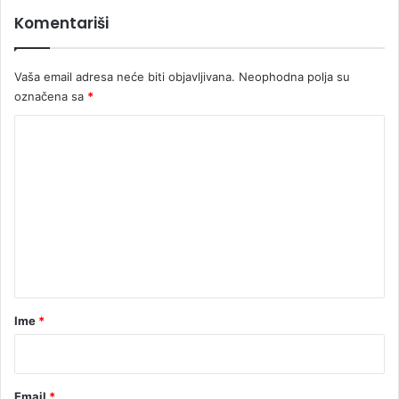
v
Komentariši
a
B
i
Vaša email adresa neće biti objavljivana.
Neophodna polja su
H
označena sa
*
K
o
m
e
n
t
a
r
Ime
*
*
Email
*