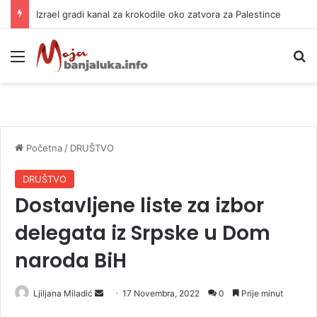
Izrael gradi kanal za krokodile oko zatvora za Palestince
Meni
P
Početna
/
DRUŠTVO
DRUŠTVO
Dostavljene liste za izbor
delegata iz Srpske u Dom
naroda BiH
Ljiljana Miladić
S
17 Novembra, 2022
0
Prije minut
e