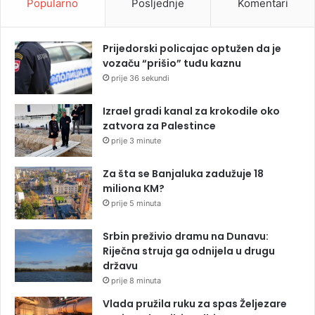
Popularno
Posljednje
Komentari
Prijedorski policajac optužen da je
vozaču “prišio” tuđu kaznu
prije 36 sekundi
Izrael gradi kanal za krokodile oko
zatvora za Palestince
prije 3 minute
Za šta se Banjaluka zadužuje 18
miliona KM?
prije 5 minuta
Srbin preživio dramu na Dunavu:
Riječna struja ga odnijela u drugu
državu
prije 8 minuta
Vlada pružila ruku za spas Željezare