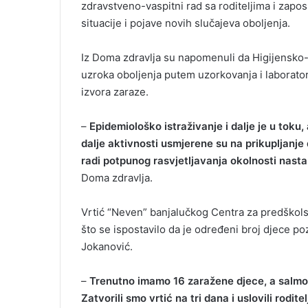
zdravstveno-vaspitni rad sa roditeljima i zapo
situacije i pojave novih slučajeva oboljenja.
Iz Doma zdravlja su napomenuli da Higijensko-
uzroka oboljenja putem uzorkovanja i laboratori
izvora zaraze.
–
Epidemiološko istraživanje i dalje je u toku
dalje aktivnosti usmjerene su na prikupljanje
radi potpunog rasvjetljavanja okolnosti nastan
Doma zdravlja.
Vrtić “Neven” banjalučkog Centra za predškols
što se ispostavilo da je određeni broj djece po
Јokanović.
–
Trenutno imamo 16 zaražene djece, a salmon
Zatvorili smo vrtić na tri dana i uslovili rodi