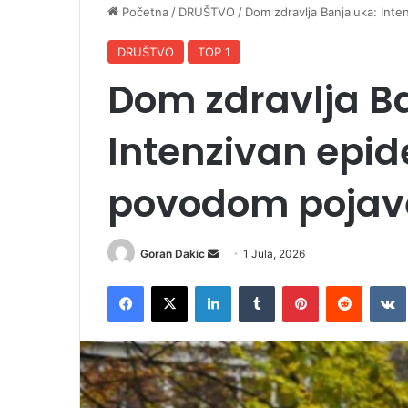
Početna
/
DRUŠTVO
/
Dom zdravlja Banjaluka: Int
DRUŠTVO
TOP 1
Dom zdravlja B
Intenzivan epid
povodom pojav
Goran Dakic
S
1 Jula, 2026
e
Facebook
X
LinkedIn
Tumblr
Pinterest
Reddit
VK
n
d
a
n
e
m