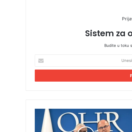
Prija
Sistem za 
Budite u toku 
U
n
e
s
i
t
e
E
m
K
a
r
i
i
l
š
a