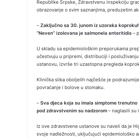
Republike Srpske, Zdravstvenu inspekciju grad
obrazovanje o svim saznanjima, preduzetim akt
–
Zaključno sa 30. junom iz uzoraka koprokult
“Neven” izolovana je salmonela enteritidis
– p
U skladu sa epidemiološkim preporukama prepor
učestvuju u pripremi, distribuciji i posluživan
ustanovu, izvrše tri uzastopna pregleda koprok
Klinička slika oboljelih najčešće je podrazumij
povraćanje i bolove u stomaku.
–
Sva djeca koja su imala simptome trenutno s
pod zdravstvenim su nadzorom
– naglasili su
Iz ove zdravstvene ustanove su naveli da je H
svoje nadležnosti, uključujući epidemiološko an