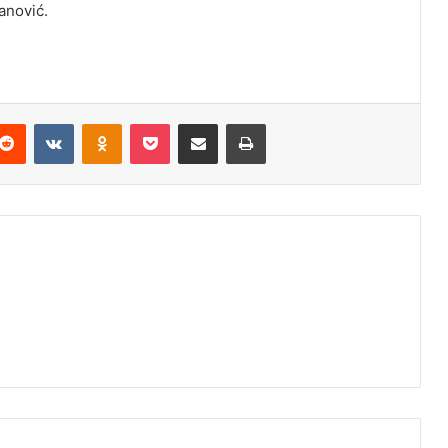
anović.
Reddit
VKontakte
Odnoklassniki
Pocket
Podijeli putem Emaila
Odštampaj