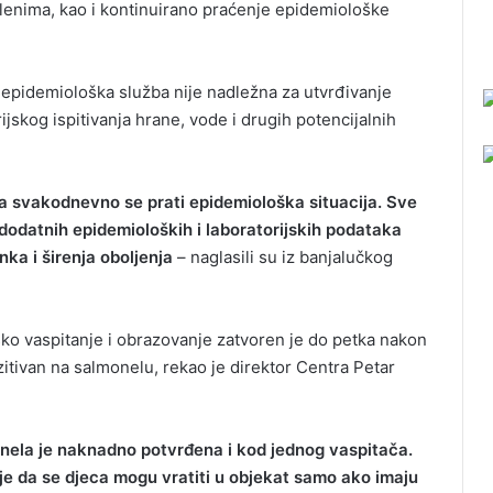
slenima, kao i kontinuirano praćenje epidemiološke
epidemiološka služba nije nadležna za utvrđivanje
jskog ispitivanja hrane, vode i drugih potencijalnih
, a svakodnevno se prati epidemiološka situacija. Sve
 dodatnih epidemioloških i laboratorijskih podataka
ka i širenja oboljenja
– naglasili su iz banjalučkog
ko vaspitanje i obrazovanje zatvoren je do petka nakon
zitivan na salmonelu, rekao je direktor Centra Petar
ela je naknadno potvrđena i kod jednog vaspitača.
telje da se djeca mogu vratiti u objekat samo ako imaju