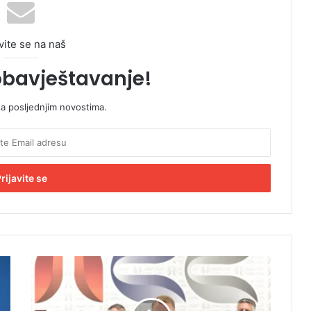
vite se na naš
obavještavanje!
sa posljednjim novostima.
S
t
a
n