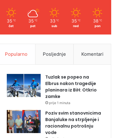
35
35
33
35
38
℃
℃
℃
℃
℃
čet
pet
sub
ned
pon
Popularno
Posljednje
Komentari
Tuzlak se popeo na
Elbrus nakon tragedije
planinara iz BiH: Otkrio
zamke
prije 1 minuta
Poziv svim stanovnicima
Banjaluke na strpljenje i
racionalnu potrošnju
vode