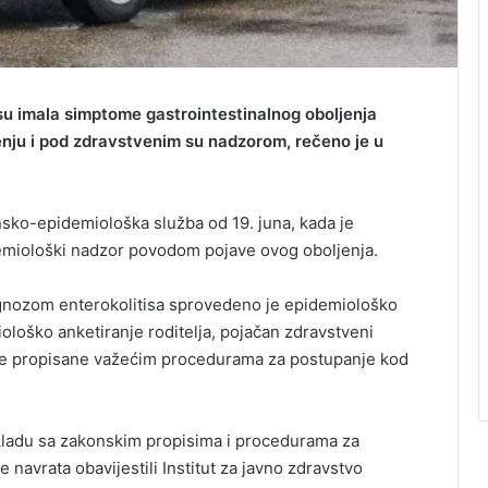
su imala simptome gastrointestinalnog oboljenja
enju i pod zdravstvenim su nadzorom, rečeno je u
nsko-epidemiološka služba od 19. juna, kada je
idemiološki nadzor povodom pojave ovog oboljenja.
agnozom enterokolitisa sprovedeno je epidemiološko
iološko anketiranje roditelja, pojačan zdravstveni
jere propisane važećim procedurama za postupanje kod
skladu sa zakonskim propisima i procedurama za
še navrata obavijestili Institut za javno zdravstvo