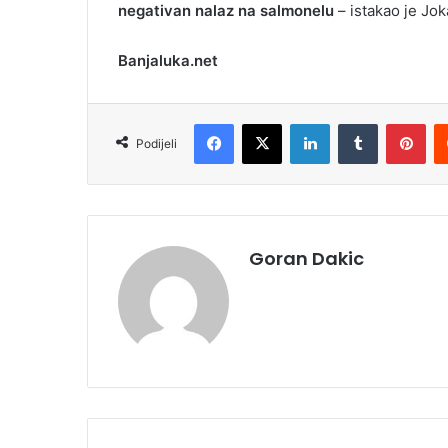
negativan nalaz na salmonelu
– istakao je Јok
Banjaluka.net
Facebook
X
LinkedIn
Tumblr
Pinterest
Podijeli
Goran Dakic