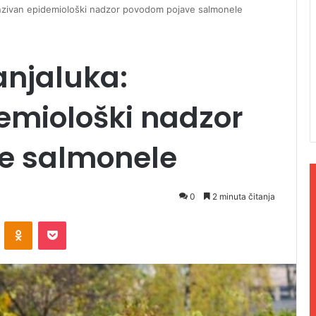
enzivan epidemiološki nadzor povodom pojave salmonele
anjaluka:
emiološki nadzor
e salmonele
0
2 minuta čitanja
ontakte
Odnoklassniki
Pocket