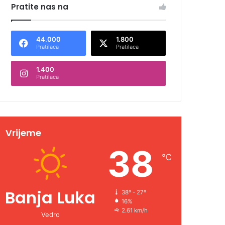
Pratite nas na
44.000
1.800
Pratilaca
Pratilaca
1.400
Pratilaca
Vrijeme
38
℃
Banja Luka
38º - 27º
16%
2.61 km/h
Vedro