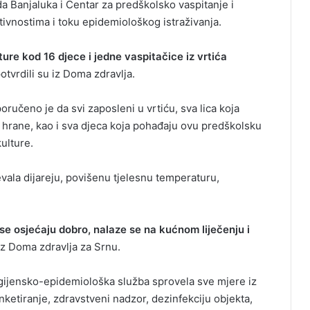
a Banjaluka i Centar za predškolsko vaspitanje i
ivnostima i toku epidemiološkog istraživanja.
ure kod 16 djece i jedne vaspitačice iz vrtića
otvrdili su iz Doma zdravlja.
učeno je da svi zaposleni u vrtiću, sva lica koja
ju hrane, kao i sva djeca koja pohađaju ovu predškolsku
ulture.
evala dijareju, povišenu tjelesnu temperaturu,
e osjećaju dobro, nalaze se na kućnom liječenju i
 iz Doma zdravlja za Srnu.
igijensko-epidemiološka služba sprovela sve mjere iz
ketiranje, zdravstveni nadzor, dezinfekciju objekta,