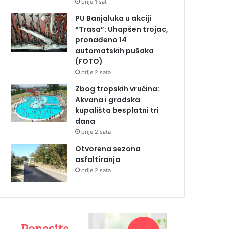
prije 1 sat
PU Banjaluka u akciji
“Trasa”: Uhapšen trojac,
pronađeno 14
automatskih pušaka
(FOTO)
prije 2 sata
Zbog tropskih vrućina:
Akvana i gradska
kupališta besplatni tri
dana
prije 2 sata
Otvorena sezona
asfaltiranja
prije 2 sata