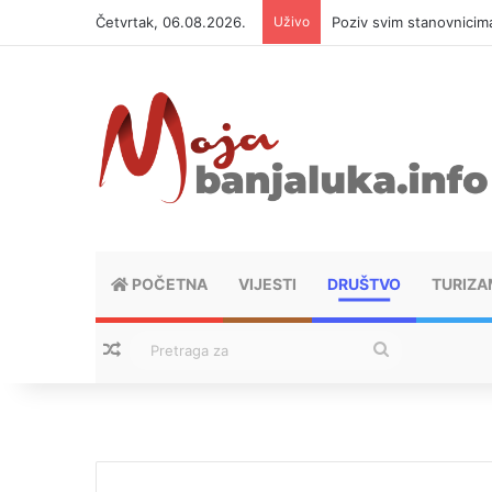
Četvrtak, 06.08.2026.
Uživo
Poziv svim stanovnicima
POČETNA
VIJESTI
DRUŠTVO
TURIZA
Nasumični tekstovi
Pretraga
za