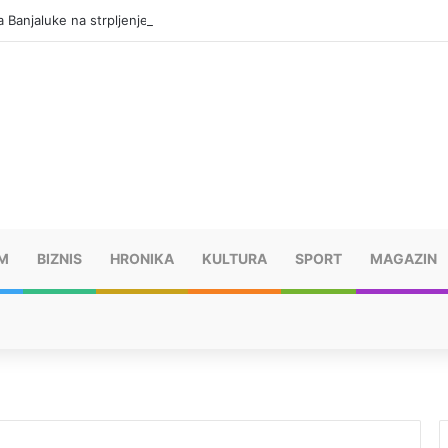
 Banjaluke na strpljenje i racionalnu potrošnju vode
M
BIZNIS
HRONIKA
KULTURA
SPORT
MAGAZIN