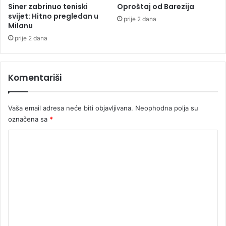
Siner zabrinuo teniski
Oproštaj od Barezija
svijet: Hitno pregledan u
prije 2 dana
Milanu
prije 2 dana
Komentariši
Vaša email adresa neće biti objavljivana.
Neophodna polja su
označena sa
*
K
o
m
e
n
t