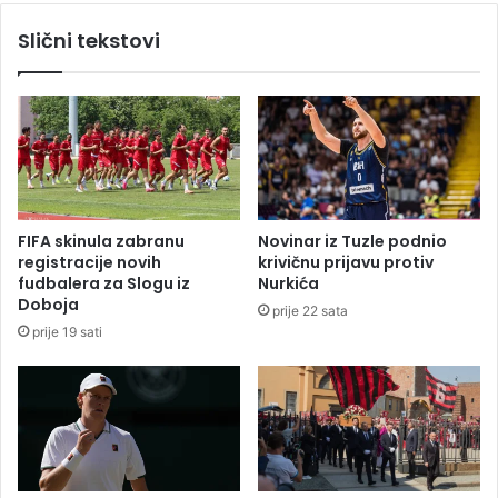
m
r
Slični tekstovi
a
a
5
s
0
a
0
S
u
i
č
m
e
o
n
n
i
o
FIFA skinula zabranu
Novinar iz Tuzle podnio
k
m
registracije novih
krivičnu prijavu protiv
a
V
fudbalera za Slogu iz
Nurkića
v
u
Doboja
prije 22 sata
i
k
prije 19 sati
š
č
k
e
a
v
i
ć
e
m