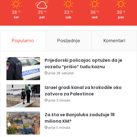
38
35
33
36
39
℃
℃
℃
℃
℃
čet
pet
sub
ned
pon
Popularno
Posljednje
Komentari
Prijedorski policajac optužen da je
vozaču “prišio” tuđu kaznu
prije 36 sekundi
Izrael gradi kanal za krokodile oko
zatvora za Palestince
prije 3 minute
Za šta se Banjaluka zadužuje 18
miliona KM?
prije 5 minuta