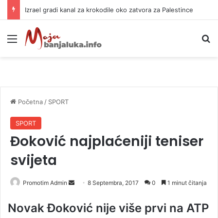
Izrael gradi kanal za krokodile oko zatvora za Palestince
Meni
P
Početna
/
SPORT
SPORT
Đoković najplaćeniji teniser
svijeta
Promotim Admin
S
8 Septembra, 2017
0
1 minut čitanja
e
Novak Đoković nije više prvi na ATP
n
d