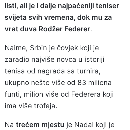
listi, ali je i dalje najpaćeniji teniser
a
n
svijeta svih vremena, dok mu za
e
vrat duva Rodžer Federer
.
m
a
i
Naime, Srbin je čovjek koji je
l
zaradio najviše novca u istoriji
tenisa od nagrada sa turnira,
ukupno nešto više od 83 miliona
funti, milion više od Federera koji
ima više trofeja.
Na
trećem mjestu
je Nadal koji je