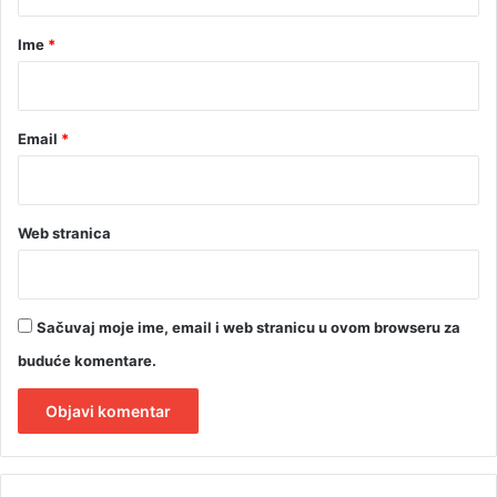
a
r
Ime
*
*
Email
*
Web stranica
Sačuvaj moje ime, email i web stranicu u ovom browseru za
buduće komentare.
A
l