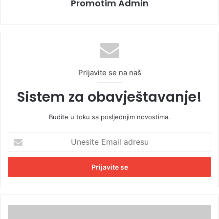
Promotim Admin
Prijavite se na naš
Sistem za obavještavanje!
Budite u toku sa posljednjim novostima.
U
n
e
s
i
t
e
E
Š
m