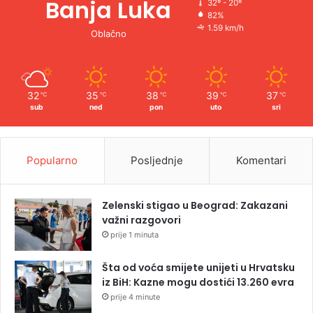
Banja Luka
32º - 20º
82%
1.59 km/h
Oblačno
32
35
38
39
37
℃
℃
℃
℃
℃
sub
ned
pon
uto
sri
Popularno
Posljednje
Komentari
Zelenski stigao u Beograd: Zakazani
važni razgovori
prije 1 minuta
Šta od voća smijete unijeti u Hrvatsku
iz BiH: Kazne mogu dostići 13.260 evra
prije 4 minute