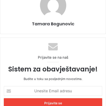
Tamara Bogunovic
Prijavite se na naš
Sistem za obavještavanje!
Budite u toku sa posljednjim novostima.
U
n
e
s