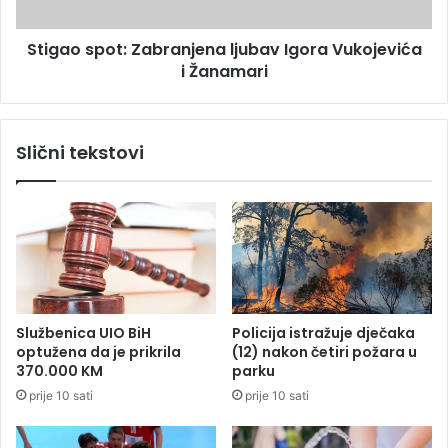
o
p
j
o
Stigao spot: Zabranjena ljubav Igora Vukojevića
a
t
j
i Žanamari
:
e
Z
o
a
d
b
Slični tekstovi
u
r
š
a
e
n
v
j
i
e
l
n
a
a
m
l
n
j
Službenica UIO BiH
Policija istražuje dječaka
o
u
optužena da je prikrila
(12) nakon četiri požara u
g
b
370.000 KM
parku
e
a
prije 10 sati
prije 10 sati
v
I
g