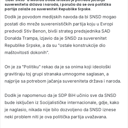
suvereniteta država i naroda, i poručio da se ova politička
a
partija zalaže za suverenitet Republike Srpske.
n
Dodik je povodom medijskih navoda da bi SNSD mogao
e
postati dio mreže suverenističkih partija koju u Evropi
m
predvodi Stiv Benon, bivši strateg predsjednika SAD
a
Donalda Trampa, izjavio da je SNSD za suverenitet
i
Republike Srpske, a da su "ostale konstrukcije dio
l
maštovitosti dokonih".
On je za "Politiku" rekao da je sa onima koji ideološki
gravitiraju toj grupi stranaka umnogome saglasan, a
najprije sa potrebom jačanja suvereniteta država i naroda.
Dodik je napomenuo da je SDP BiH učinio sve da SNSD
bude isključen iz Socijalističke internacionale, gdje, kako
je naglasio, nikada nije bilo dozvoljeno da SNSD iznese
neki problem niti je ova politička partija uvažavana.