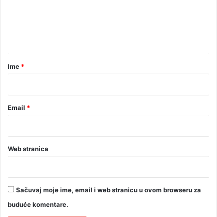
e
i
n
t
a
r
Ime
*
*
Email
*
Web stranica
Sačuvaj moje ime, email i web stranicu u ovom browseru za
buduće komentare.