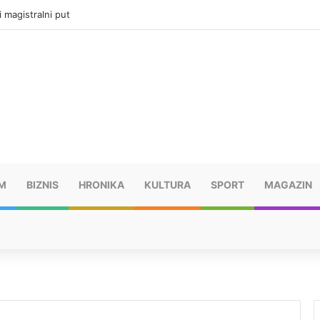
ru u selima kod Trebinja
M
BIZNIS
HRONIKA
KULTURA
SPORT
MAGAZIN