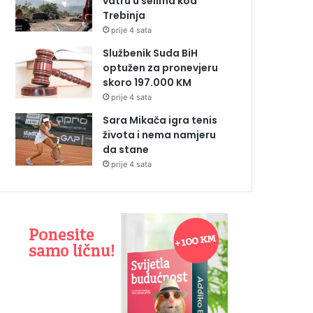
vatru u selima kod
Trebinja
prije 4 sata
Službenik Suda BiH
optužen za pronevjeru
skoro 197.000 KM
prije 4 sata
Sara Mikača igra tenis
života i nema namjeru
da stane
prije 4 sata