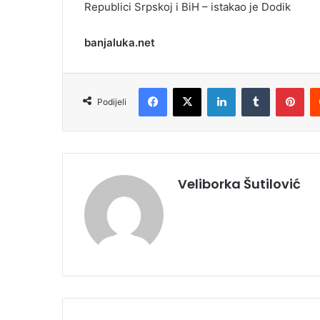
Republici Srpskoj i BiH – istakao je Dodik
banjaluka.net
Facebook
X
LinkedIn
Tumblr
Pinterest
Podijeli
Veliborka Šutilović