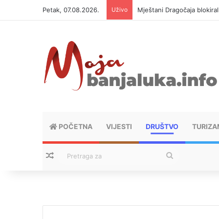
Petak, 07.08.2026.
Uživo
Helikopter ponovo gasi vat
POČETNA
VIJESTI
DRUŠTVO
TURIZA
Nasumični tekstovi
Pretraga
za