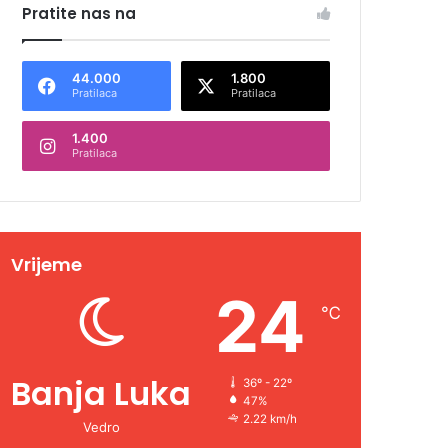
Pratite nas na
44.000
1.800
Pratilaca
Pratilaca
1.400
Pratilaca
Vrijeme
24
℃
Banja Luka
36º - 22º
47%
2.22 km/h
Vedro