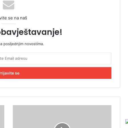
vite se na naš
obavještavanje!
sa posljednjim novostima.
P
o
z
n