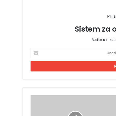
Prija
Sistem za 
Budite u toku 
U
n
e
s
i
t
e
E
m
B
a
e
i
j
l
b
a