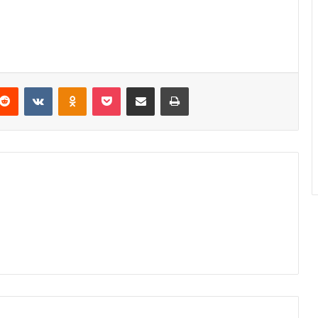
Reddit
VKontakte
Odnoklassniki
Pocket
Podijeli putem Emaila
Odštampaj