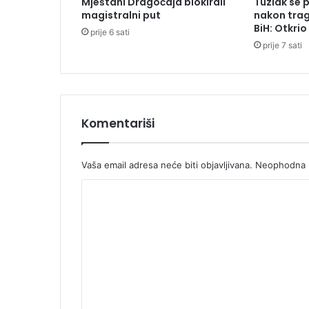
Mještani Dragočaja blokirali
Tuzlak se 
3
magistralni put
nakon trag
5
BiH: Otkri
prije 6 sati
m
prije 7 sati
a
l
i
š
a
n
Komentariši
a
Vaša email adresa neće biti objavljivana.
Neophodna p
K
o
m
e
n
t