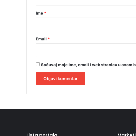
a
r
Ime
*
*
Email
*
Sačuvaj moje ime, email i web stranicu u ovom 
A
l
t
e
r
Lista portala
Market
n