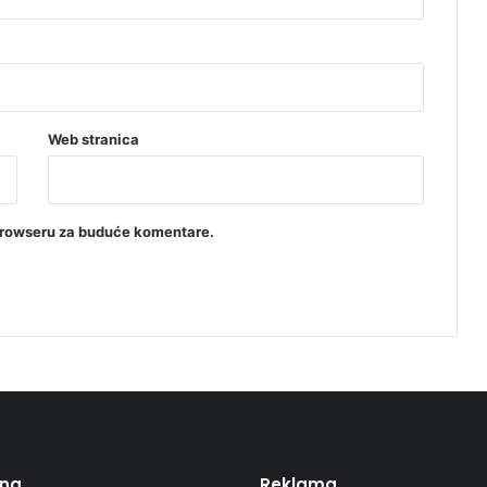
Web stranica
browseru za buduće komentare.
ing
Reklama