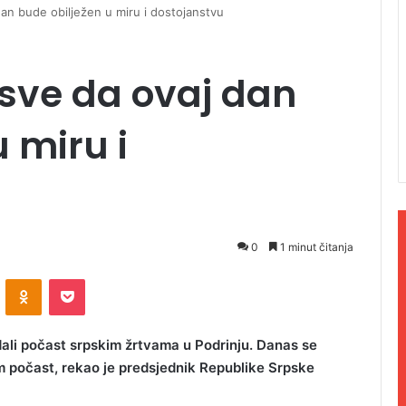
an bude obilježen u miru i dostojanstvu
sve da ovaj dan
 miru i
0
1 minut čitanja
ontakte
Odnoklassniki
Pocket
dali počast srpskim žrtvama u Podrinju. Danas se
im počast, rekao je predsjednik Republike Srpske