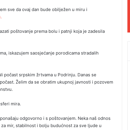
em sve da ovaj dan bude obilježen u miru i
.
zati poštovanje prema bolu i patnji koja je zadesila
bima, iskazujem saosjećanje porodicama stradalih
ali počast srpskim žrtvama u Podrinju. Danas se
 počast. Želim da se obratim ukupnoj javnosti i pozovem
anstvu.
feri mira.
se ponašaju odgovorno i s poštovanjem. Neka naš odnos
 mir, stabilnost i bolju budućnost za sve ljude u