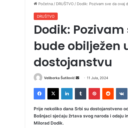
Početna
/
DRUŠTVO
/
Dodik: Pozivam sve da ovaj d
DRUŠTVO
Dodik: Pozivam 
bude obilježen u
dostojanstvu
Veliborka Šutilović
S
11 Jula, 2024
e
Facebook
X
LinkedIn
Tumblr
Pinterest
Reddit
VK
n
d
a
Prije nekoliko dana Srbi su dostojanstveno o
n
Bošnjaci sjećaju žrtava svog naroda i odaju 
e
Milorad Dodik.
m