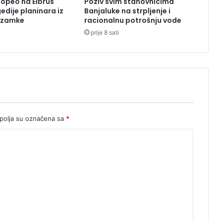
popeo na Elbrus
Poziv svim stanovnicima
e
edije planinara iz
Banjaluke na strpljenje i
u
o zamke
racionalnu potrošnju vode
S
prije 8 sati
r
p
s
k
u
olja su označena sa
*