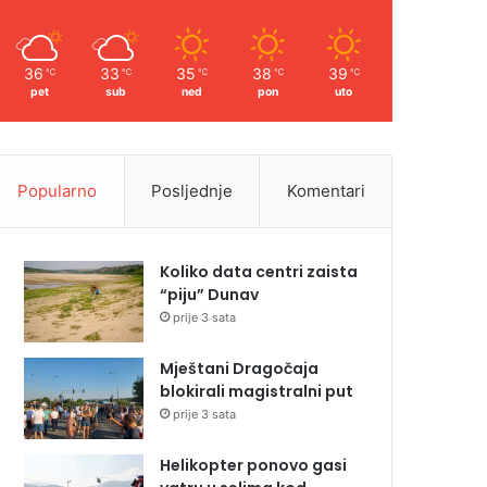
36
33
35
38
39
℃
℃
℃
℃
℃
pet
sub
ned
pon
uto
Popularno
Posljednje
Komentari
Koliko data centri zaista
“piju” Dunav
prije 3 sata
Mještani Dragočaja
blokirali magistralni put
prije 3 sata
Helikopter ponovo gasi