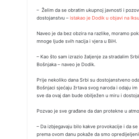
a
– Želim da se obratim ukupnoj javnosti i pozov
i
dostojanstvu –
istakao je Dodik u objavi na Iksu
l
Naveo je da bez obzira na razlike, moramo poka
mnoge ljude svih nacija i vjera u BiH.
– Kao što sam izrazio žaljenje za stradalim Sr
Bošnjaka – naveo je Dodik.
Prije nekoliko dana Srbi su dostojanstveno od
Bošnjaci sjećaju žrtava svog naroda i odaju im
sve da ovaj dan bude obilježen u miru i dostoj
Pozvao je sve građane da dan protekne u atmos
– Da izbjegavaju bilo kakve provokacije i da 
prema ovom danu pokaže da smo opredijeljeni za