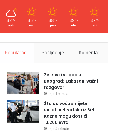
32
35
38
39
37
℃
℃
℃
℃
℃
sub
ned
pon
uto
sri
Popularno
Posljednje
Komentari
Zelenski stigao u
Beograd: Zakazani važni
razgovori
prije 1 minuta
Šta od voća smijete
unijeti u Hrvatsku iz BiH:
Kazne mogu dostići
13.260 evra
prije 4 minute