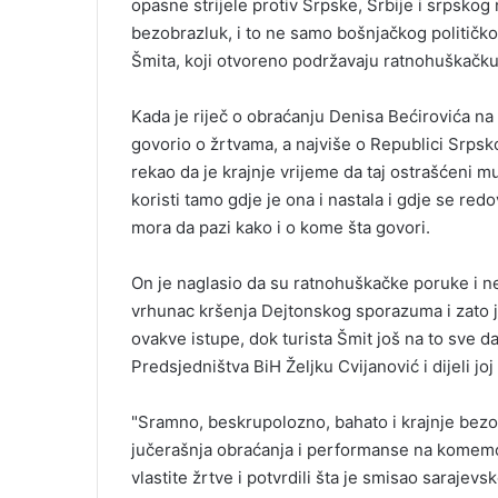
opasne strijele protiv Srpske, Srbije i srpskog 
bezobrazluk, i to ne samo bošnjačkog političko
Šmita, koji otvoreno podržavaju ratnohuškačku 
Kada je riječ o obraćanju Denisa Bećirovića n
govorio o žrtvama, a najviše o Republici Srpskoj
rekao da je krajnje vrijeme da taj ostrašćeni m
koristi tamo gdje je ona i nastala i gdje se red
mora da pazi kako i o kome šta govori.
On je naglasio da su ratnohuškačke poruke i n
vrhunac kršenja Dejtonskog sporazuma i zato 
ovakve istupe, dok turista Šmit još na to sve d
Predsjedništva BiH Željku Cvijanović i dijeli jo
"Sramno, beskrupolozno, bahato i krajnje bez
jučerašnja obraćanja i performanse na komemo
vlastite žrtve i potvrdili šta je smisao sarajevs