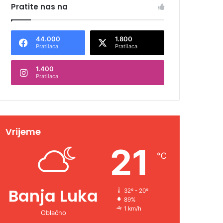
Pratite nas na
44.000
1.800
Pratilaca
Pratilaca
1.400
Pratilaca
Vrijeme
21
℃
Banja Luka
32º - 20º
89%
1 km/h
Oblačno