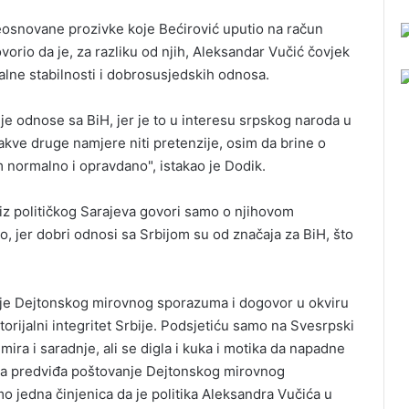
eosnovane prozivke koje Bećirović uputio na račun
orio da je, za razliku od njih, Aleksandar Vučić čovjek
nalne stabilnosti i dobrosusjedskih odnosa.
lje odnose sa BiH, jer je to u interesu srpskog naroda u
kakve druge namjere niti pretenzije, osim da brine o
 normalno i opravdano", istakao je Dodik.
a iz političkog Sarajeva govori samo o njihovom
ro, jer dobri odnosi sa Srbijom su od značaja za BiH, što
anje Dejtonskog mirovnog sporazuma i dogovor u okviru
itorijalni integritet Srbije. Podsjetiću samo na Svesrpski
ra i saradnje, ali se digla i kuka i motika da napadne
oja predviđa poštovanje Dejtonskog mirovnog
 jedna činjenica da je politika Aleksandra Vučića u