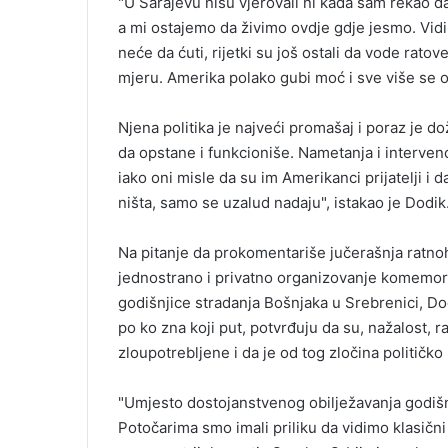
"U Sarajevu nisu vjerovali ni kada sam rekao da 
a mi ostajemo da živimo ovdje gdje jesmo. Vidim
neće da ćuti, rijetki su još ostali da vode rato
mjeru. Amerika polako gubi moć i sve više se o
Njena politika je najveći promašaj i poraz je d
da opstane i funkcioniše. Nametanja i intervenc
iako oni misle da su im Amerikanci prijatelji i
ništa, samo se uzalud nadaju", istakao je Dodik
Na pitanje da prokomentariše jučerašnja ratn
jednostrano i privatno organizovanje komemora
godišnjice stradanja Bošnjaka u Srebrenici, Do
po ko zna koji put, potvrđuju da su, nažalost, 
zloupotrebljene i da je od tog zločina političko 
"Umjesto dostojanstvenog obilježavanja godišnj
Potočarima smo imali priliku da vidimo klasični