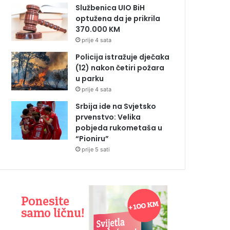
Službenica UIO BiH
optužena da je prikrila
370.000 KM
prije 4 sata
Policija istražuje dječaka
(12) nakon četiri požara
u parku
prije 4 sata
Srbija ide na Svjetsko
prvenstvo: Velika
pobjeda rukometaša u
“Pioniru”
prije 5 sati