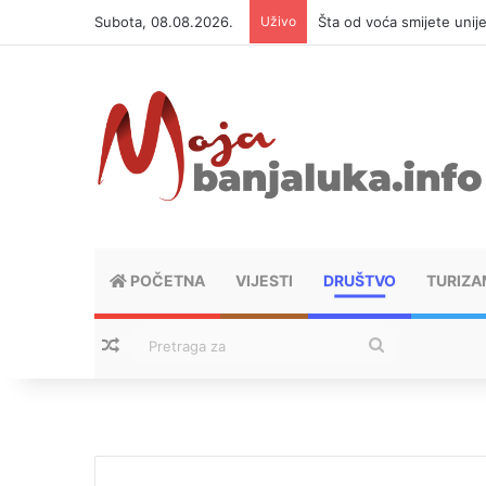
Subota, 08.08.2026.
Uživo
Šta od voća smijete unij
POČETNA
VIJESTI
DRUŠTVO
TURIZA
Nasumični tekstovi
Pretraga
za