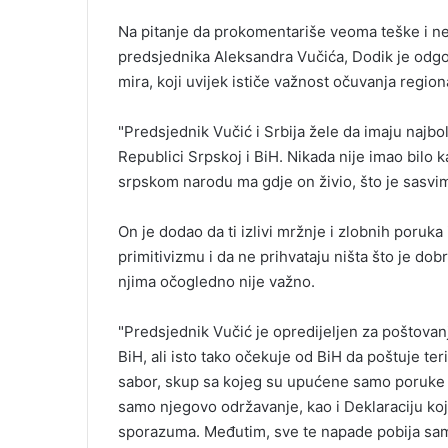
Na pitanje da prokomentariše veoma teške i n
predsjednika Aleksandra Vučića, Dodik je odgov
mira, koji uvijek ističe važnost očuvanja regio
"Predsjednik Vučić i Srbija žele da imaju najbo
Republici Srpskoj i BiH. Nikada nije imao bilo 
srpskom narodu ma gdje on živio, što je sasvim
On je dodao da ti izlivi mržnje i zlobnih poruk
primitivizmu i da ne prihvataju ništa što je dob
njima očogledno nije važno.
"Predsjednik Vučić je opredijeljen za poštov
BiH, ali isto tako očekuje od BiH da poštuje ter
sabor, skup sa kojeg su upućene samo poruke mi
samo njegovo održavanje, kao i Deklaraciju k
sporazuma. Međutim, sve te napade pobija samo