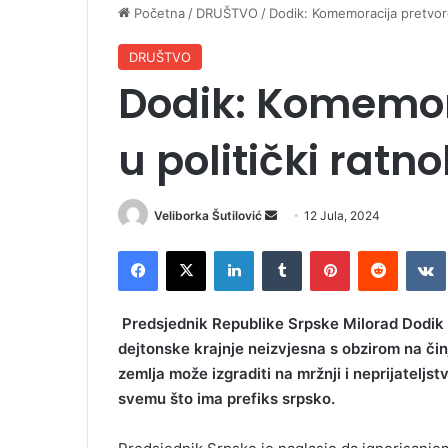
Početna
/
DRUŠTVO
/
Dodik: Komemoracija pretvore
DRUŠTVO
Dodik: Komemor
u politički ratn
Veliborka Šutilović
S
12 Jula, 2024
e
Facebook
X
LinkedIn
Tumblr
Pinterest
Reddit
VK
n
d
a
Predsjednik Republike Srpske Milorad Dodik iz
n
dejtonske krajnje neizvjesna s obzirom na činj
e
zemlja može izgraditi na mržnji i neprijateljs
m
svemu što ima prefiks srpsko.
a
i