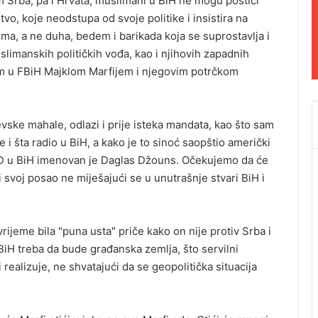
 Srba, pa i Hrvata, muslimani u BiH ne mogu postići
vo, koje neodstupa od svoje politike i insistira na
a, a ne duha, bedem i barikada koja se suprostavlja i
limanskih političkih vođa, kao i njihovih zapadnih
 u FBiH Majklom Marfijem i njegovim potrčkom
vske mahale, odlazi i prije isteka mandata, kao što sam
 i šta radio u BiH, a kako je to sinoć saopštio američki
D u BiH imenovan je Daglas Džouns. Očekujemo da će
voj posao ne miješajući se u unutrašnje stvari BiH i
rijeme bila "puna usta" priče kako on nije protiv Srba i
BiH treba da bude građanska zemlja, što servilni
ealizuje, ne shvatajući da se geopolitička situacija