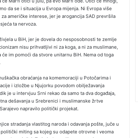
će Marfi otići u julu, pa evo Marfi ode. Otići će mnogi,
o da se i situacija u Evropa mijenja. Ni Evropa više
ve za američke interese, jer je arogancija SAD prevršila
sjeća ta nervoza.
oživjela u BiH, jer je dovela do nesposobnosti te zemlje
ionizam nisu prihvatljivi ni za koga, a ni za muslimane,
 da će im pomoći da stvore unitarnu BiH. Nema od toga
.
ohuškačka obraćanja na komemoraciji u Potočarima i
cije i izložbe u Njujorku povodom obilježavanja
dik je u intervjuu Srni rekao da samo ta dva događaja,
ratna dešavanja u Srebrenici i muslimanske žrtve
Sarajevo napravilo politički projekat.
ice stradanja vlastitog naroda i odavanja pošte, juče u
 politički miting sa kojeg su odapete otrovne i veoma