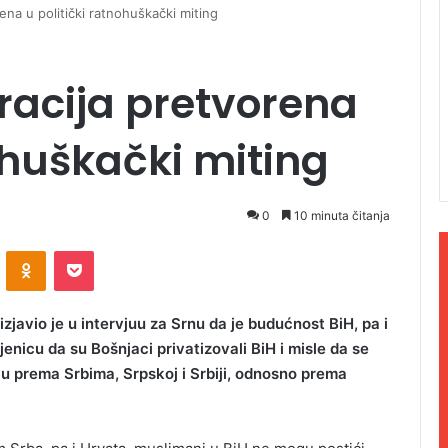
na u politički ratnohuškački miting
acija pretvorena
ohuškački miting
0
10 minuta čitanja
ontakte
Odnoklassniki
Pocket
javio je u intervjuu za Srnu da je budućnost BiH, pa i
enicu da su Bošnjaci privatizovali BiH i misle da se
tvu prema Srbima, Srpskoj i Srbiji, odnosno prema