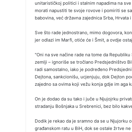
unitarističkoj politici i stalnim napadima na sv
morati napustiti te svoje rovove i pomiriti se s
babovina, već državna zajednica Srba, Hrvata i 
Sve što rade jednostrano, mimo dogovora, kons
jer odlazi im Marfi, otiće će i Šmit, a ovdje osta
"Oni na sve načine rade na tome da Republiku 
zemlji – ignoriše se tročlano Predsjedništvo Bi
radi samostalno, iako je podređeno Predsjedni
Dejtona, sankcionišu, ucjenjuju, dok Dejton podr
zajedno sa ovima koji vežu konja gdje im aga ka
On je dodao da su tako i juče u Njujojrku priva
stradanju Bošnjaka u Srebrenici, bez bilo kakve 
Dodik je rekao da je sramno da se u Njujorku 
građanskom ratu u BiH, dok se ostale žrtve ne 