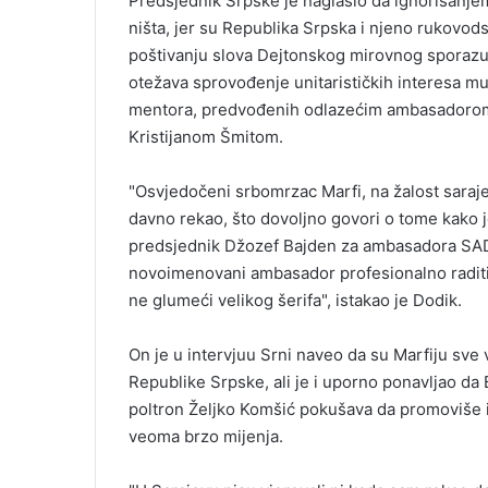
Predsjednik Srpske je naglasio da ignorisanjem
l
ništa, jer su Republika Srpska i njeno rukovodst
poštivanju slova Dejtonskog mirovnog sporazum
otežava sprovođenje unitarističkih interesa mus
mentora, predvođenih odlazećim ambasadorom
Kristijanom Šmitom.
"Osvjedočeni srbomrzac Marfi, na žalost saraje
davno rekao, što dovoljno govori o tome kako je
predsjednik Džozef Bajden za ambasadora SA
novoimenovani ambasador profesionalno raditi s
ne glumeći velikog šerifa", istakao je Dodik.
On je u intervjuu Srni naveo da su Marfiju sve v
Republike Srpske, ali je i uporno ponavljao da 
poltron Željko Komšić pokušava da promoviše i r
veoma brzo mijenja.