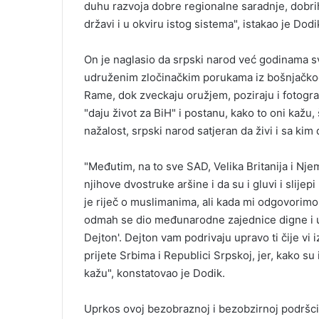
duhu razvoja dobre regionalne saradnje, dobrih 
državi i u okviru istog sistema", istakao je Dodi
On je naglasio da srpski narod već godinama sv
udruženim zločinačkim porukama iz bošnjačkog 
Rame, dok zveckaju oružjem, poziraju i fotograf
"daju život za BiH" i postanu, kako to oni kažu, 
nažalost, srpski narod satjeran da živi i sa kim da
"Međutim, na to sve SAD, Velika Britanija i Nj
njihove dvostruke aršine i da su i gluvi i slij
je riječ o muslimanima, ali kada mi odgovorimo
odmah se dio međunarodne zajednice digne i ut
Dejton'. Dejton vam podrivaju upravo ti čije vi
prijete Srbima i Republici Srpskoj, jer, kako su 
kažu", konstatovao je Dodik.
Uprkos ovoj bezobraznoj i bezobzirnoj podršci 