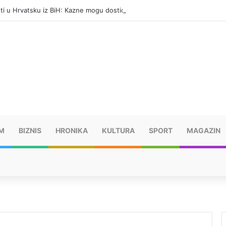
eti u Hrvatsku iz BiH: Kazne mogu dostići 13.260 evra
M
BIZNIS
HRONIKA
KULTURA
SPORT
MAGAZIN