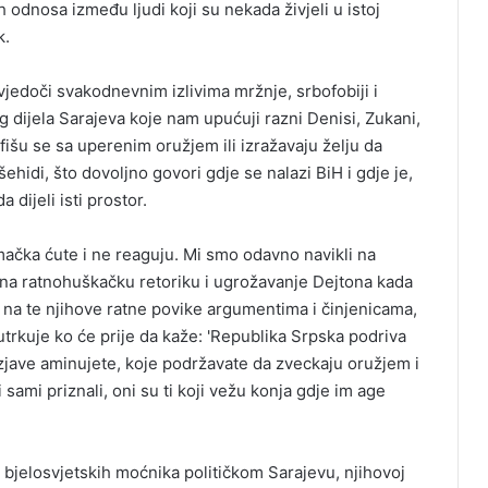
odnosa između ljudi koji su nekada živjeli u istoj
k.
jedoči svakodnevnim izlivima mržnje, srbofobiji i
dijela Sarajeva koje nam upućuji razni Denisi, Zukani,
išu se sa uperenim oružjem ili izražavaju želju da
šehidi, što dovoljno govori gdje se nalazi BiH i gdje je,
 dijeli isti prostor.
emačka ćute i ne reaguju. Mi smo odavno navikli na
epi na ratnohuškačku retoriku i ugrožavanje Dejtona kada
 na te njihove ratne povike argumentima i činjenicama,
rkuje ko će prije da kaže: 'Republika Srpska podriva
 izjave aminujete, koje podržavate da zveckaju oružjem i
i sami priznali, oni su ti koji vežu konja gdje im age
bjelosvjetskih moćnika političkom Sarajevu, njihovoj