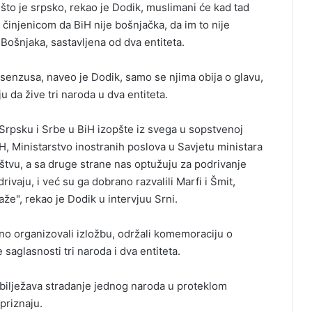
e što je srpsko, rekao je Dodik, muslimani će kad tad
a činjenicom da BiH nije bošnjačka, da im to nije
Bošnjaka, sastavljena od dva entiteta.
enzusa, naveo je Dodik, samo se njima obija o glavu,
ju da žive tri naroda u dva entiteta.
Srpsku i Srbe u BiH izopšte iz svega u sopstvenoj
H, Ministarstvo inostranih poslova u Savjetu ministara
štvu, a sa druge strane nas optužuju za podrivanje
ivaju, i već su ga dobrano razvalili Marfi i Šmit,
že", rekao je Dodik u intervjuu Srni.
tno organizovali izložbu, održali komemoraciju o
saglasnosti tri naroda i dva entiteta.
obilježava stradanje jednog naroda u proteklom
priznaju.