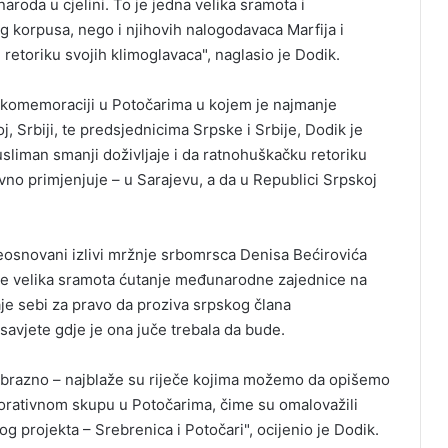
naroda u cjelini. To je jedna velika sramota i
g korpusa, nego i njihovih nalogodavaca Marfija i
retoriku svojih klimoglavaca", naglasio je Dodik.
a komemoraciji u Potočarima u kojem je najmanje
, Srbiji, te predsjednicima Srpske i Srbije, Dodik je
usliman smanji doživljaje i da ratnohuškačku retoriku
ovno primjenjuje – u Sarajevu, a da u Republici Srpskoj
eosnovani izlivi mržnje srbomrsca Denisa Bećirovića
je velika sramota ćutanje međunarodne zajednice na
aje sebi za pravo da proziva srpskog člana
j savjete gdje je ona juče trebala da bude.
obrazno – najblaže su riječe kojima možemo da opišemo
rativnom skupu u Potočarima, čime su omalovažili
kog projekta – Srebrenica i Potočari", ocijenio je Dodik.