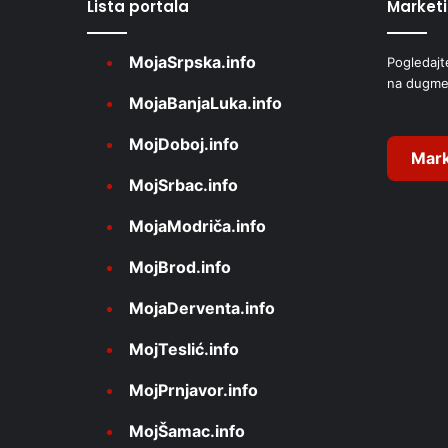
Lista portala
Market
n
a
MojaSrpska.info
Pogledajt
t
na dugme
i
MojaBanjaLuka.info
v
MojDoboj.info
e
Mark
MojSrbac.info
:
MojaModriča.info
MojBrod.info
MojaDerventa.info
MojTeslić.info
MojPrnjavor.info
MojŠamac.info