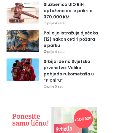
Službenica UIO BiH
optužena da je prikrila
370.000 KM
prije 4 sata
Policija istražuje dječaka
(12) nakon četiri požara
u parku
prije 4 sata
Srbija ide na Svjetsko
prvenstvo: Velika
pobjeda rukometaša u
“Pioniru”
prije 5 sati