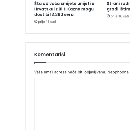
Šta od voća smijete unijeti u
Strani radn
E
Hrvatsku iz BiH: Kazne mogu
gradilišti
U
dostići 13.260 evra
prije 16 sati
g
prije 11 sati
l
j
e
v
i
k
Komentariši
i
d
u
Vaša email adresa neće biti objavljivana.
Neophodna p
u
K
š
t
o
r
m
a
j
e
k
n
t