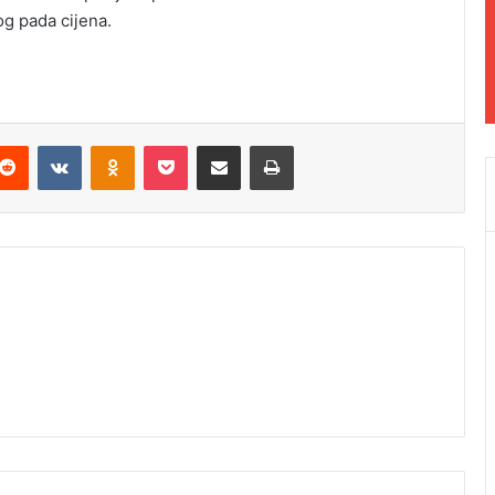
g pada cijena.
Reddit
VKontakte
Odnoklassniki
Pocket
Podijeli putem Emaila
Odštampaj