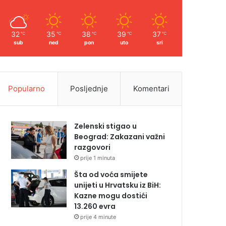
32
35
38
39
37
℃
℃
℃
℃
℃
sub
ned
pon
uto
sri
Popularno
Posljednje
Komentari
Zelenski stigao u
Beograd: Zakazani važni
razgovori
prije 1 minuta
Šta od voća smijete
unijeti u Hrvatsku iz BiH:
Kazne mogu dostići
13.260 evra
prije 4 minute