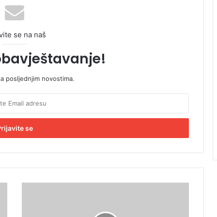
vite se na naš
obavještavanje!
sa posljednjim novostima.
D
o
g