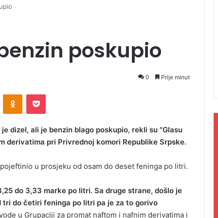
kupio
, benzin poskupio
0
Prije minut
ontakte
Odnoklassniki
Pocket
 dizel, ali je benzin blago poskupio, rekli su "Glasu
im derivatima pri Privrednoj komori Republike Srpske.
 pojeftinio u prosjeku od osam do deset feninga po litri.
3,25 do 3,33 marke po litri. Sa druge strane, došlo je
i do četiri feninga po litri pa je za to gorivo
vode u Grupaciji za promat naftom i nafnim derivatima i