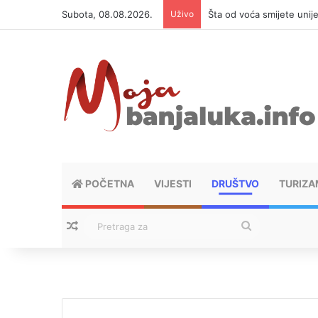
Subota, 08.08.2026.
Uživo
Šta od voća smijete unij
POČETNA
VIJESTI
DRUŠTVO
TURIZA
Nasumični tekstovi
Pretraga
za