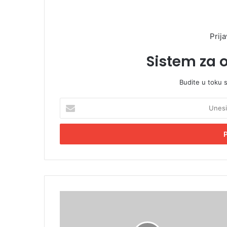
Prija
Sistem za 
Budite u toku 
U
n
e
s
i
t
e
E
m
N
a
a
i
k
l