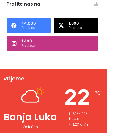
Pratite nas na
44.000
1.800
Pratilaca
Pratilaca
1.400
Pratilaca
Vrijeme
22
℃
Banja Luka
32º - 22º
87%
1.27 km/h
Oblačno