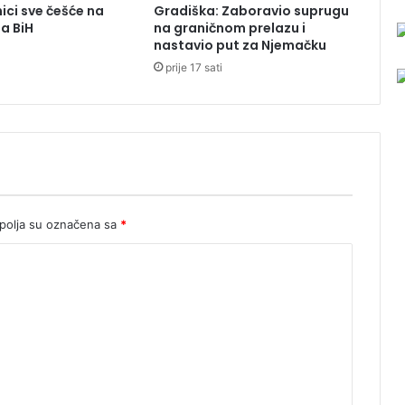
ici sve češće na
Gradiška: Zaboravio suprugu
e
ma BiH
na graničnom prelazu i
t
nastavio put za Njemačku
s
prije 17 sati
k
o
g
t
r
ž
i
š
t
olja su označena sa
*
a
z
a
p
a
d
n
o
g