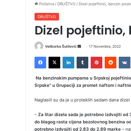
Početna
/
DRUŠTVO
/
Dizel pojeftinio, benzin pos
DRUŠTVO
Dizel pojeftinio
Veliborka Šutilović
S
17 Novembra, 2022
e
Facebook
X
LinkedIn
Tumblr
Pinterest
Reddit
VK
n
d
a
Na benzinskim pumpama u Srpskoj pojeftinio je
n
Srpske" u Grupaciji za promet naftom i naftn
e
m
Naglasili su da je u proteklih sedam dana dizel
a
i
–
Za litar dizela sada je potrebno izdvojiti od 
l
do blagog rasta cijena bezolovnog benzina od tr
potrebno izdvojiti od 2,83 do 2,89 marke
– na