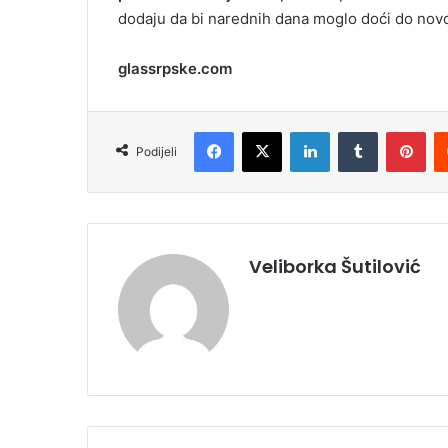
dodaju da bi narednih dana moglo doći do novo
glassrpske.com
Facebook
X
LinkedIn
Tumblr
Pinterest
Podijeli
Veliborka Šutilović