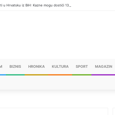
eti u Hrvatsku iz BiH: Kazne mogu dostići 13.260 evra
M
BIZNIS
HRONIKA
KULTURA
SPORT
MAGAZIN