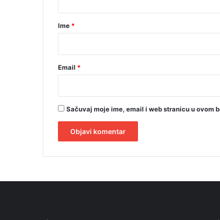
a
r
Ime
*
*
Email
*
Sačuvaj moje ime, email i web stranicu u ovom 
A
l
t
e
r