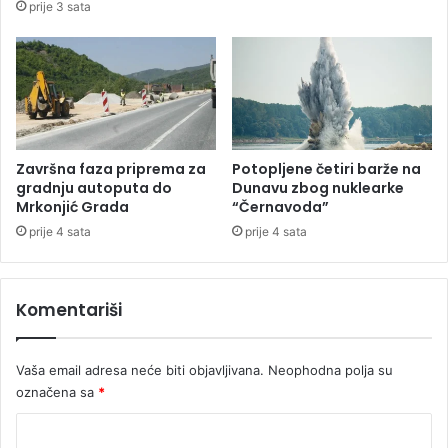
prije 3 sata
r
e
i
r
s
i
a
s
o
p
b
a
r
o
a
v
Završna faza priprema za
Potopljene četiri barže na
ć
e
gradnju autoputa do
Dunavu zbog nuklearke
a
ć
Mrkonjić Grada
“Černavoda”
j
u
prije 4 sata
prije 4 sata
n
2
e
.
t
k
Komentariši
r
o
a
l
k
u
Vaša email adresa neće biti objavljivana.
Neophodna polja su
e
označena sa
*
K