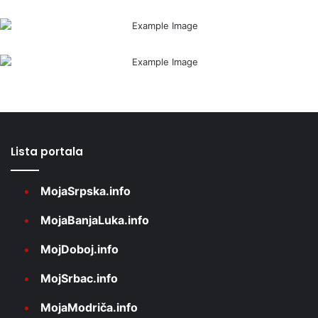
Lista portala
MojaSrpska.info
MojaBanjaLuka.info
MojDoboj.info
MojSrbac.info
MojaModriča.info