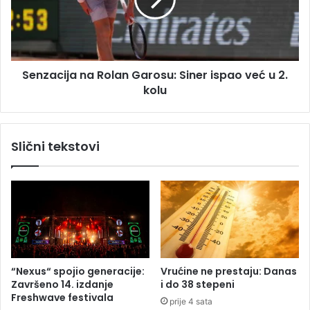
a
m
c
o
i
s
j
t
a
m
Senzacija na Rolan Garosu: Siner ispao već u 2.
n
o
kolu
a
g
R
a
o
o
l
Slični tekstovi
b
a
i
n
d
G
o
a
b
r
i
o
t
s
i
u
č
:
“Nexus“ spojio generacije:
Vrućine ne prestaju: Danas
e
S
Završeno 14. izdanje
i do 38 stepeni
t
i
Freshwave festivala
prije 4 sata
i
n