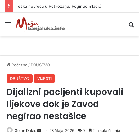
Vrućine ne prestaju: Danas i do 38 stepeni
Meni
P
Početna
/
DRUŠTVO
DRUŠTVO
VIJESTI
Dijalizni pacijenti kupovali
lijekove dok je Zavod
negirao nestašice
Goran Dakic
S
28 Maja, 2026
0
2 minuta čitanja
e