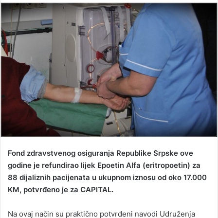
n
d
a
n
e
m
a
i
l
Fond zdravstvenog osiguranja Republike Srpske ove
godine je refundirao lijek Epoetin Alfa (eritropoetin) za
88 dijaliznih pacijenata u ukupnom iznosu od oko 17.000
KM, potvrđeno je za CAPITAL.
Na ovaj način su praktično potvrđeni navodi Udruženja