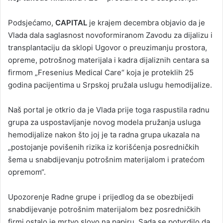
Podsjećamo,
CAPITAL
je krajem decembra objavio da je
Vlada dala saglasnost novoformiranom Zavodu za dijalizu i
transplantaciju da sklopi Ugovor o preuzimanju prostora,
opreme, potrošnog materijala i kadra dijaliznih centara sa
firmom „Fresenius Medical Care“ koja je proteklih 25
godina pacijentima u Srpskoj pružala uslugu hemodijalize.
Naš portal je otkrio da je Vlada prije toga raspustila radnu
grupa za uspostavljanje novog modela pružanja usluga
hemodijalize nakon što joj je ta radna grupa ukazala na
„postojanje povišenih rizika iz korišćenja posredničkih
šema u snabdijevanju potrošnim materijalom i pratećom
opremom“.
Upozorenje Radne grupe i prijedlog da se obezbijedi
snabdijevanje potrošnim materijalom bez posredničkih
firmi ostalo je mrtvo slovo na papiru. Sada se potvrdilo da