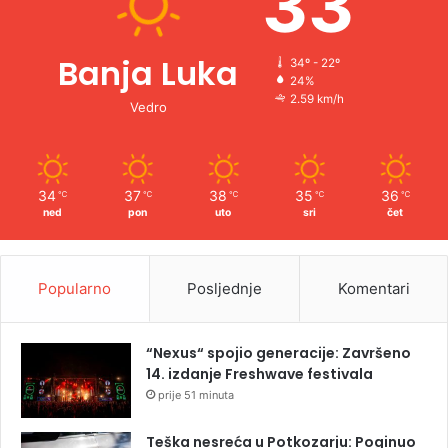
33
Banja Luka
34º - 22º
24%
2.59 km/h
Vedro
34
37
38
35
36
℃
℃
℃
℃
℃
ned
pon
uto
sri
čet
Popularno
Posljednje
Komentari
“Nexus“ spojio generacije: Završeno
14. izdanje Freshwave festivala
prije 51 minuta
Teška nesreća u Potkozarju: Poginuo