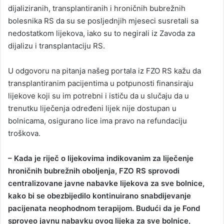
dijaliziranih, transplantiranih i hroničnih bubrežnih
bolesnika RS da su se posljednjih mjeseci susretali sa
nedostatkom lijekova, iako su to negirali iz Zavoda za
dijalizu i transplantaciju RS.
U odgovoru na pitanja našeg portala iz FZO RS kažu da
transplantiranim pacijentima u potpunosti finansiraju
lijekove koji su im potrebni i ističu da u slučaju da u
trenutku liječenja određeni lijek nije dostupan u
bolnicama, osigurano lice ima pravo na refundaciju
troškova.
– Kada je riječ o lijekovima indikovanim za liječenje
hroničnih bubrežnih oboljenja, FZO RS sprovodi
centralizovane javne nabavke lijekova za sve bolnice,
kako bi se obezbijedilo kontinuirano snabdijevanje
pacijenata neophodnom terapijom. Budući da je Fond
sproveo javnu nabavku ovog lijeka za sve bolnice,