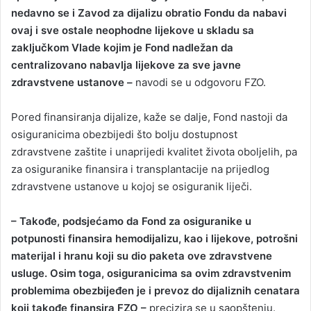
nedavno se i Zavod za dijalizu obratio Fondu da nabavi
ovaj i sve ostale neophodne lijekove u skladu sa
zaključkom Vlade kojim je Fond nadležan da
centralizovano nabavlja lijekove za sve javne
zdravstvene ustanove –
navodi se u odgovoru FZO.
Pored finansiranja dijalize, kaže se dalje, Fond nastoji da
osiguranicima obezbijedi što bolju dostupnost
zdravstvene zaštite i unaprijedi kvalitet života oboljelih, pa
za osiguranike finansira i transplantacije na prijedlog
zdravstvene ustanove u kojoj se osiguranik liječi.
– Takođe, podsjećamo da Fond za osiguranike u
potpunosti finansira hemodijalizu, kao i lijekove, potrošni
materijal i hranu koji su dio paketa ove zdravstvene
usluge. Osim toga, osiguranicima sa ovim zdravstvenim
problemima obezbijeđen je i prevoz do dijaliznih cenatara
koji takođe finansira FZO –
precizira se u saopštenju.