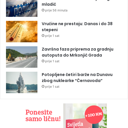
mladić
prije 56 minuta
Vrućine ne prestaju: Danas i do 38
stepeni
prije 1 sat
Završna faza priprema za gradnju
autoputa do Mrkonjić Grada
prije 1 sat
Potopljene četiri barže na Dunavu
zbog nuklearke “Černavoda”
prije 1 sat