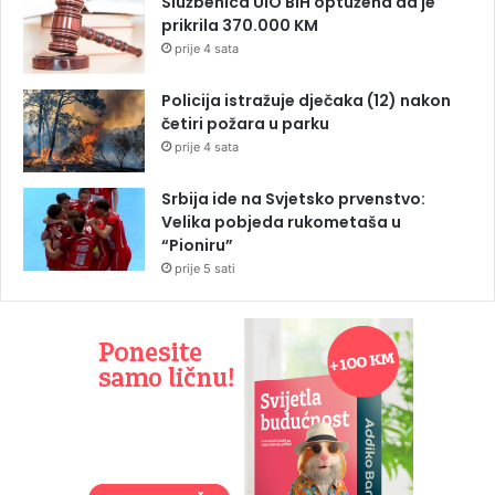
Službenica UIO BiH optužena da je
prikrila 370.000 KM
prije 4 sata
Policija istražuje dječaka (12) nakon
četiri požara u parku
prije 4 sata
Srbija ide na Svjetsko prvenstvo:
Velika pobjeda rukometaša u
“Pioniru”
prije 5 sati