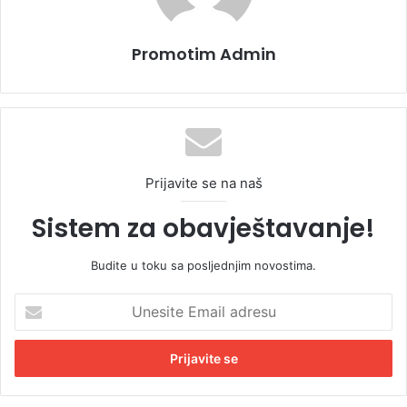
Promotim Admin
Prijavite se na naš
Sistem za obavještavanje!
Budite u toku sa posljednjim novostima.
U
n
e
s
i
t