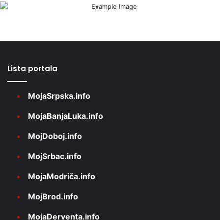
Lista portala
MojaSrpska.info
MojaBanjaLuka.info
MojDoboj.info
MojSrbac.info
MojaModriča.info
MojBrod.info
MojaDerventa.info