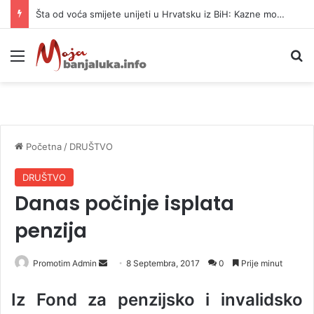
Šta od voća smijete unijeti u Hrvatsku iz BiH: Kazne mogu dostići 13.260 evra
Meni
P
Početna
/
DRUŠTVO
DRUŠTVO
Danas počinje isplata
penzija
Promotim Admin
S
8 Septembra, 2017
0
Prije minut
e
Iz Fond za penzijsko i invalidsko
n
d