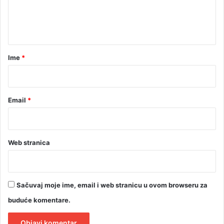
u
n
t
a
r
Ime
*
*
Email
*
Web stranica
Sačuvaj moje ime, email i web stranicu u ovom browseru za
buduće komentare.