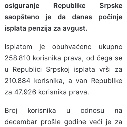
osiguranje Republike Srpske
a
n
saopšteno je da danas počinje
e
isplata penzija za avgust
.
m
a
i
Isplatom je obuhvaćeno ukupno
l
258.810 korisnika prava, od čega se
u Republici Srpskoj isplata vrši za
210.884 korisnika, a van Republike
za 47.926 korisnika prava.
Broj korisnika u odnosu na
decembar prošle godine veći je za