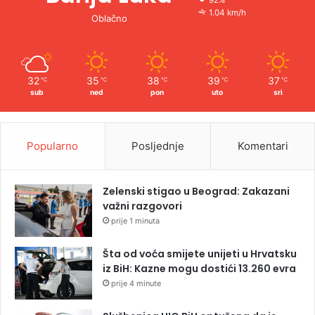
92%
1.04 km/h
Oblačno
32
35
38
39
37
℃
℃
℃
℃
℃
sub
ned
pon
uto
sri
Popularno
Posljednje
Komentari
Zelenski stigao u Beograd: Zakazani
važni razgovori
prije 1 minuta
Šta od voća smijete unijeti u Hrvatsku
iz BiH: Kazne mogu dostići 13.260 evra
prije 4 minute