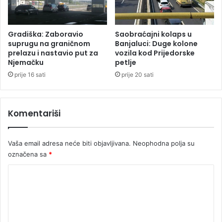
e
v
i
Gradiška: Zaboravio
Saobraćajni kolaps u
ć
suprugu na graničnom
Banjaluci: Duge kolone
"
prelazu i nastavio put za
vozila kod Prijedorske
Njemačku
petlje
š
a
prije 16 sati
prije 20 sati
l
j
u
Komentariši
n
a
n
Vaša email adresa neće biti objavljivana.
Neophodna polja su
o
označena sa
*
v
u
K
a
o
d
r
m
e
e
s