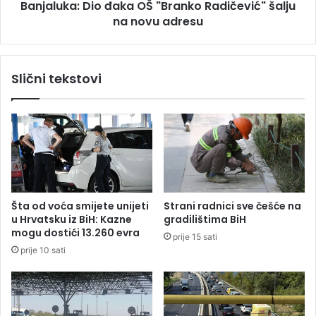
Banjaluka: Dio đaka OŠ "Branko Radičević" šalju
b
:
a
na novu adresu
D
i
o
đ
Slični tekstovi
a
k
a
O
Š
"
B
r
a
Šta od voća smijete unijeti
Strani radnici sve češće na
n
u Hrvatsku iz BiH: Kazne
gradilištima BiH
k
mogu dostići 13.260 evra
prije 15 sati
o
prije 10 sati
R
a
d
i
č