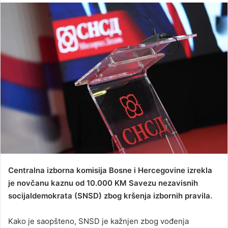
n
d
a
n
e
m
a
i
l
Centralna izborna komisija Bosne i Hercegovine izrekla
je novčanu kaznu od 10.000 KM Savezu nezavisnih
socijaldemokrata (SNSD) zbog kršenja izbornih pravila.
Kako je saopšteno, SNSD je kažnjen zbog vođenja