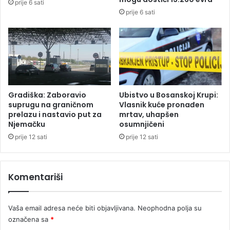
prije 6 sati
h
a
prije 6 sati
e
r
l
a
i
j
k
e
o
v
p
u
t
:
e
T
Gradiška: Zaboravio
Ubistvo u Bosanskoj Krupi:
r
r
suprugu na graničnom
Vlasnik kuće pronađen
o
i
prelazu i nastavio put za
mrtav, uhapšen
m
Njemačku
osumnjičeni
o
n
s
prije 12 sati
prije 12 sati
a
o
V
b
M
e
Komentariši
A
z
a
d
Vaša email adresa neće biti objavljivana.
Neophodna polja su
l
označena sa
*
a