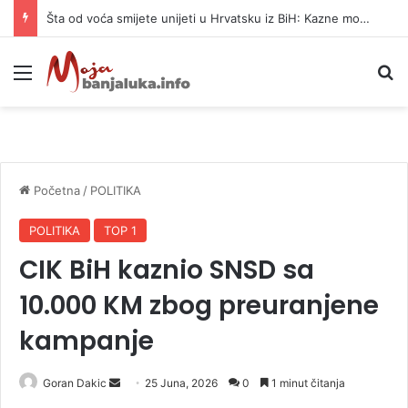
Šta od voća smijete unijeti u Hrvatsku iz BiH: Kazne mogu dostići 13.260 evra
Meni
P
Početna
/
POLITIKA
POLITIKA
TOP 1
CIK BiH kaznio SNSD sa
10.000 KM zbog preuranjene
kampanje
Goran Dakic
S
25 Juna, 2026
0
1 minut čitanja
e