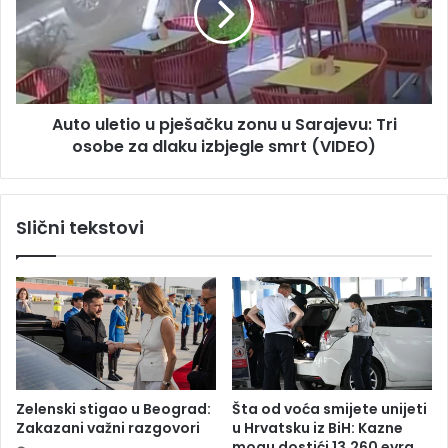
u
u
k
l
e
e
h
t
i
i
t
Auto uletio u pješačku zonu u Sarajevu: Tri
o
n
osobe za dlaku izbjegle smrt (VIDEO)
u
o
p
t
j
r
e
Slični tekstovi
a
š
n
a
s
č
p
k
o
u
r
z
t
o
o
n
v
u
Zelenski stigao u Beograd:
Šta od voća smijete unijeti
a
u
Zakazani važni razgovori
u Hrvatsku iz BiH: Kazne
n
S
mogu dostići 13.260 evra