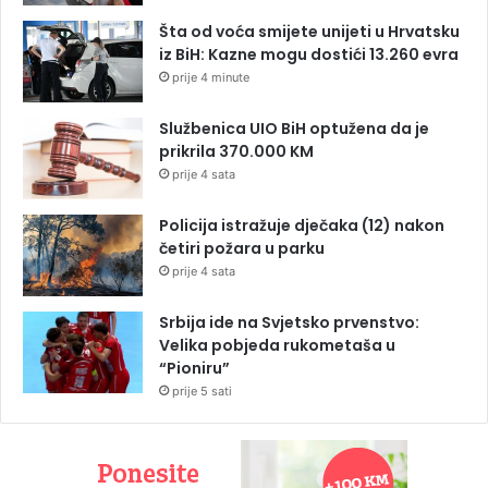
Šta od voća smijete unijeti u Hrvatsku
iz BiH: Kazne mogu dostići 13.260 evra
prije 4 minute
Službenica UIO BiH optužena da je
prikrila 370.000 KM
prije 4 sata
Policija istražuje dječaka (12) nakon
četiri požara u parku
prije 4 sata
Srbija ide na Svjetsko prvenstvo:
Velika pobjeda rukometaša u
“Pioniru”
prije 5 sati