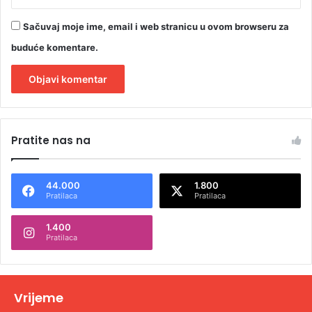
Sačuvaj moje ime, email i web stranicu u ovom browseru za
buduće komentare.
A
l
Pratite nas na
t
e
44.000
1.800
r
Pratilaca
Pratilaca
n
1.400
a
Pratilaca
t
i
v
Vrijeme