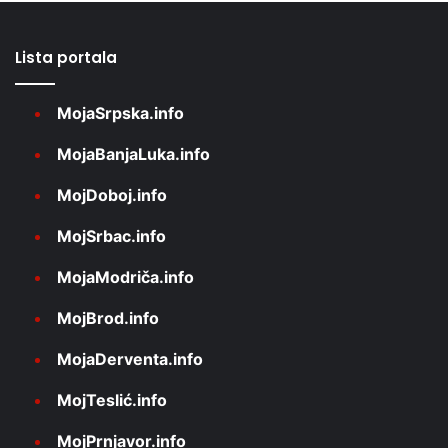
Lista portala
MojaSrpska.info
MojaBanjaLuka.info
MojDoboj.info
MojSrbac.info
MojaModriča.info
MojBrod.info
MojaDerventa.info
MojTeslić.info
MojPrnjavor.info