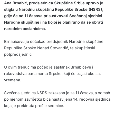
Ana Brnabić, predsjednica Skupštine Srbije upravo je
n
stigla u Narodnu skupštinu Republike Srpske (NSRS),
d
gdje će od 11 časova prisustvovati Svečanoj sjednici
a
Narodne skupštine i na kojoj je planirano da se obrati
n
narodnim poslanicima.
e
m
a
Brnabićevu je dočekao predsjednik Narodne skupštine
i
Republike Srpske Nenad Stevandić, te skupštinski
l
potpredsjednici.
U ovim trenucima počeo je sastanak Brnabićeve i
rukovodstva parlamenta Srpske, koji će trajati oko sat
vremena.
Svečana sjednica NSRS zakazana je za 11 časova, a odmah
po njenom završetku bića nastavljena 14. redovna sjednica
koja je prekinuta prošle sedmice.