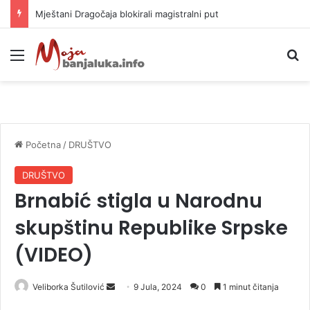
Helikopter ponovo gasi vatru u selima kod Trebinja
Meni
P
Početna
/
DRUŠTVO
DRUŠTVO
Brnabić stigla u Narodnu
skupštinu Republike Srpske
(VIDEO)
Veliborka Šutilović
S
9 Jula, 2024
0
1 minut čitanja
e