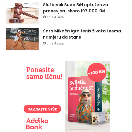
Službenik Suda BiH optužen za
pronevjeru skoro 197.000 KM
prije 4 sata
Sara Mikača igra tenis života i nema
namjeru da stane
prije 4 sata