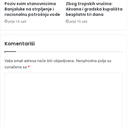
i
Poziv svim stanovnicima
Zbog tropskih vrućina:
U
Banjaluke na strpljenje i
Akvana i gradska kupališta
I
racionalnu potrošnju vode
besplatni tri dana
O
prije 14 sati
prije 15 sati
,
j
e
Komentariši
d
n
a
Vaša email adresa neće biti objavljivana.
Neophodna polja su
o
označena sa
*
s
o
K
b
a
o
u
m
b
e
j
e
n
k
t
s
t