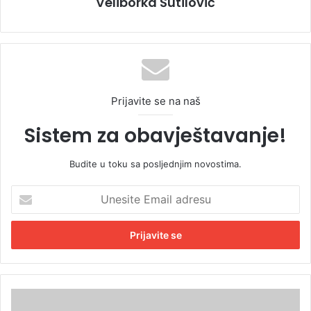
Veliborka Šutilović
Prijavite se na naš
Sistem za obavještavanje!
Budite u toku sa posljednjim novostima.
U
n
e
s
i
t
e
E
O
m
d