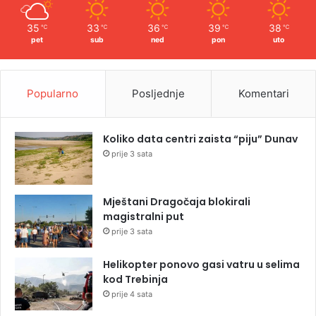
35
33
36
39
38
℃
℃
℃
℃
℃
pet
sub
ned
pon
uto
Popularno
Posljednje
Komentari
Koliko data centri zaista “piju” Dunav
prije 3 sata
Mještani Dragočaja blokirali
magistralni put
prije 3 sata
Helikopter ponovo gasi vatru u selima
kod Trebinja
prije 4 sata