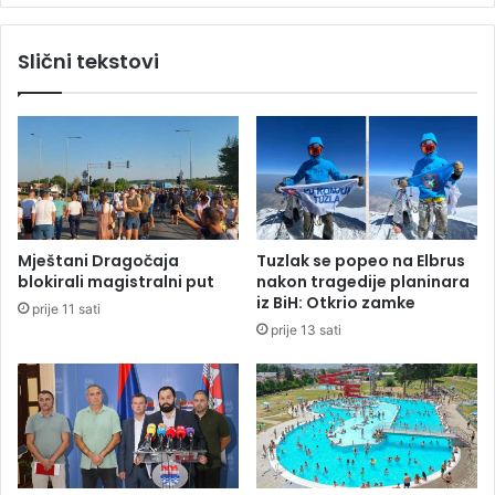
n
i
j
c
Slični tekstovi
a
e
l
"
u
:
c
N
i
a
t
e
r
e
Mještani Dragočaja
Tuzlak se popeo na Elbrus
n
blokirali magistralni put
nakon tragedije planinara
u
iz BiH: Otkrio zamke
prije 11 sati
S
prije 13 sati
I
P
A
,
M
U
P