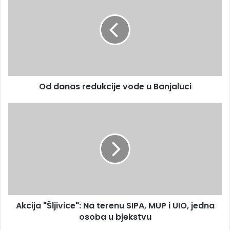
a
d
i
a
l
n
a
a
d
s
r
r
e
e
s
Od danas redukcije vode u Banjaluci
d
u
u
k
A
c
k
i
c
j
i
e
j
v
a
o
"
d
Š
e
l
Akcija "Šljivice": Na terenu SIPA, MUP i UIO, jedna
u
j
B
osoba u bjekstvu
i
a
v