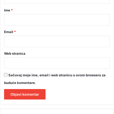
a
v
r
Ime
*
u
*
Email
*
Web stranica
Sačuvaj moje ime, email i web stranicu u ovom browseru za
buduće komentare.
A
l