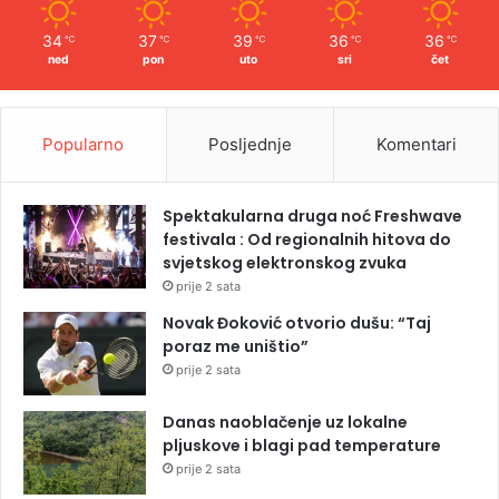
34
37
39
36
36
℃
℃
℃
℃
℃
ned
pon
uto
sri
čet
Popularno
Posljednje
Komentari
Spektakularna druga noć Freshwave
festivala : Od regionalnih hitova do
svjetskog elektronskog zvuka
prije 2 sata
Novak Đoković otvorio dušu: “Taj
poraz me uništio”
prije 2 sata
Danas naoblačenje uz lokalne
pljuskove i blagi pad temperature
prije 2 sata