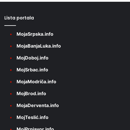
Lista portala
MojaSrpska.info
MojaBanjaLuka.info
MojDoboj.info
MojSrbac.info
MojaModriča.info
MojBrod.info
MojaDerventa.info
MojTeslić.info
MojPrnjavor.info