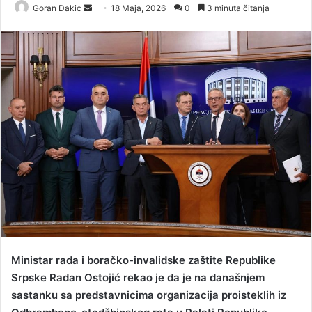
Goran Dakic
S
18 Maja, 2026
0
3 minuta čitanja
e
n
d
a
n
e
m
a
i
l
Ministar rada i boračko-invalidske zaštite Republike
Srpske Radan Ostojić rekao je da je na današnjem
sastanku sa predstavnicima organizacija proisteklih iz