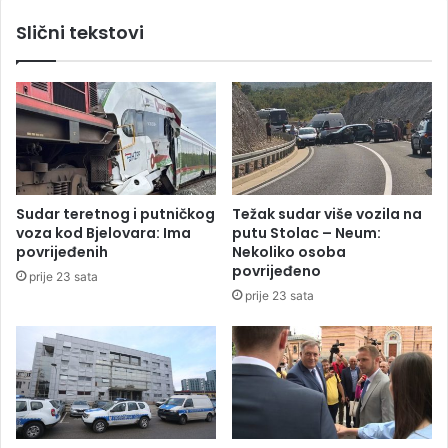
a
v
Slični tekstovi
o
a
s
u
u
D
p
r
r
n
u
i
g
š
j
u
u
o
Sudar teretnog i putničkog
Težak sudar više vozila na
t
t
voza kod Bjelovara: Ima
putu Stolac – Neum:
r
k
povrijeđenih
Nekoliko osoba
o
r
povrijeđeno
prije 23 sata
s
i
prije 23 sata
u
o
K
j
i
e
s
z
e
i
l
v
j
e