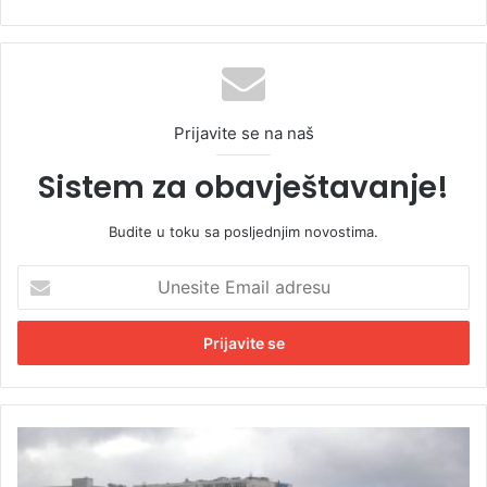
Prijavite se na naš
Sistem za obavještavanje!
Budite u toku sa posljednjim novostima.
U
n
e
s
i
t
e
E
P
m
r
a
e