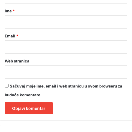
a
r
Ime
*
*
Email
*
Web stranica
Sačuvaj moje ime, email i web stranicu u ovom browseru za
buduće komentare.
A
l