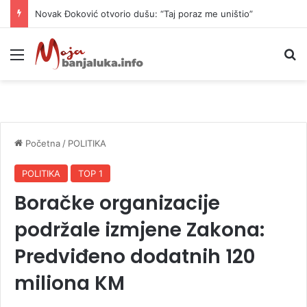
Novak Đoković otvorio dušu: “Taj poraz me uništio”
Meni
P
Početna
/
POLITIKA
POLITIKA
TOP 1
Boračke organizacije
podržale izmjene Zakona:
Predviđeno dodatnih 120
miliona KM