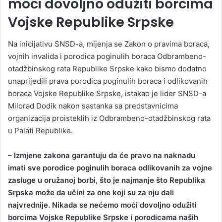
moći dovoljno odužiti borcima
Vojske Republike Srpske
Na inicijativu SNSD-a, mijenja se Zakon o pravima boraca,
vojnih invalida i porodica poginulih boraca Odbrambeno-
otadžbinskog rata Republike Srpske kako bismo dodatno
unaprijedili prava porodica poginulih boraca i odlikovanih
boraca Vojske Republike Srpske, istakao je lider SNSD-a
Milorad Dodik nakon sastanka sa predstavnicima
organizacija proisteklih iz Odbrambeno-otadžbinskog rata
u Palati Republike.
– Izmjene zakona garantuju da će pravo na naknadu
imati sve porodice poginulih boraca odlikovanih za vojne
zasluge u oružanoj borbi, što je najmanje što Republika
Srpska može da učini za one koji su za nju dali
najvrednije. Nikada se nećemo moći dovoljno odužiti
borcima Vojske Republike Srpske i porodicama naših