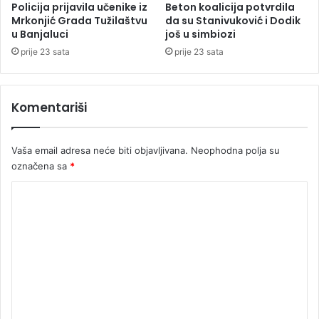
a
d
Policija prijavila učenike iz
Beton koalicija potvrdila
k
Mrkonjić Grada Tužilaštvu
da su Stanivuković i Dodik
e
u Banjaluci
još u simbiozi
u
t
a
prije 23 sata
prije 23 sata
l
j
e
Komentariši
Vaša email adresa neće biti objavljivana.
Neophodna polja su
označena sa
*
K
o
m
e
n
t