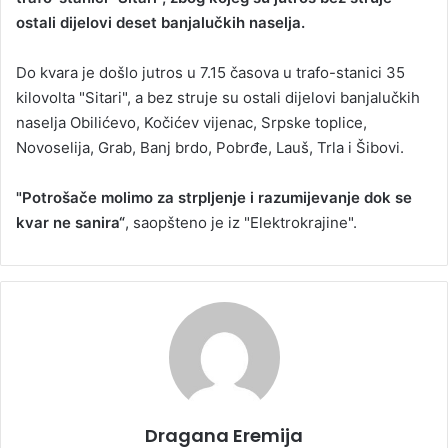
ostali dijelovi deset banjalučkih naselja.
a
n
Do kvara je došlo jutros u 7.15 časova u trafo-stanici 35
e
kilovolta "Sitari", a bez struje su ostali dijelovi banjalučkih
m
a
naselja Obilićevo, Kočićev vijenac, Srpske toplice,
i
Novoselija, Grab, Banj brdo, Pobrđe, Lauš, Trla i Šibovi.
l
"Potrošače molimo za strpljenje i razumijevanje dok se
kvar ne sanira“
, saopšteno je iz "Elektrokrajine".
Dragana Eremija