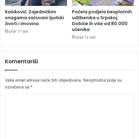
l
r
i
e
Kašiković: Zajedničkim
Počela podjela besplatnih
j
d
snagama sačuvani ljudski
udžbenika u Srpskoj:
e
životi i imovina
Dobiće ih više od 80.000
p
učenika
k
e
prije 11 sati
o
k
prije 12 sati
v
a
e
r
e
Komentariši
u
B
a
Vaša email adresa neće biti objavljivana.
Neophodna polja su
n
označena sa
*
j
a
K
l
o
u
c
m
i
e
,
j
n