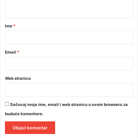
e
t
d
a
a
n
r
Ime
*
z
*
a
v
r
Email
*
š
i
o
u
Web stranica
U
K
C
R
Sačuvaj moje ime, email i web stranicu u ovom browseru za
S
buduće komentare.