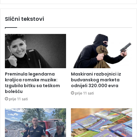
t
D
z
o
Slični tekstovi
a
b
k
o
o
j
n
l
a
i
z
j
b
a
o
s
g
e
Preminula legendarna
Maskirani razbojnici iz
a
p
kraljica romske muzike:
budvanskog marketa
g
o
Izgubila bitku sa teškom
odnijeli 320.000 evra
e
t
bolešću
prije 11 sati
n
u
prije 11 sati
c
k
i
l
j
i
e
i
z
s
a
p