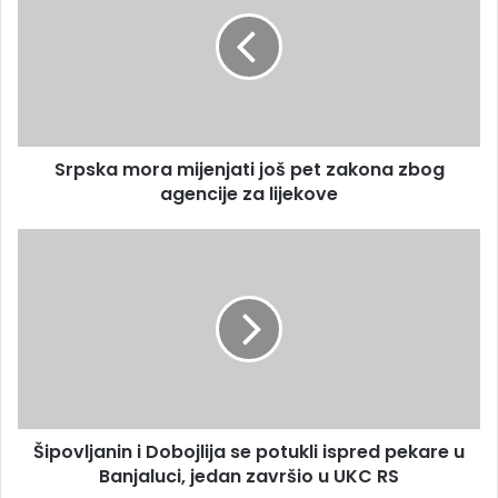
a
p
i
s
l
k
a
a
d
m
r
o
e
r
s
Srpska mora mijenjati još pet zakona zbog
a
u
agencije za lijekove
m
i
j
Š
e
i
n
p
j
o
a
v
t
l
i
j
j
a
o
n
š
Šipovljanin i Dobojlija se potukli ispred pekare u
i
p
Banjaluci, jedan završio u UKC RS
n
e
i