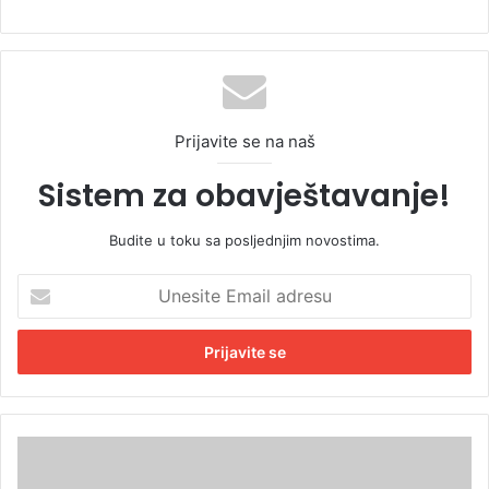
Prijavite se na naš
Sistem za obavještavanje!
Budite u toku sa posljednjim novostima.
U
n
e
s
i
t
e
E
S
m
r