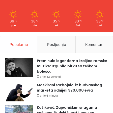
36
38
35
33
33
℃
℃
℃
℃
℃
pon
uto
sri
čet
pet
Popularno
Posljednje
Komentari
Preminula legendarna kraljica romske
muzike: Izgubila bitku sa teškom
bolešću
prije 52 sekundi
Maskirani razbojnici iz budvanskog
marketa odnijeli 320.000 evra
prije 6 minuta
Kašiković: Zajedničkim snagama
sačuvani ljudski životi i imovina