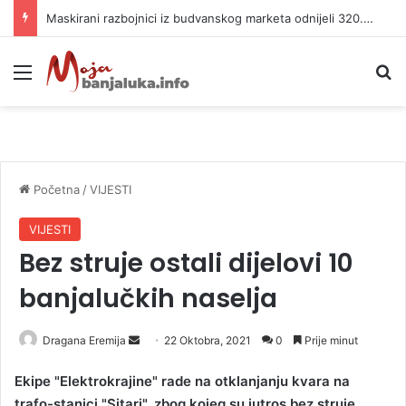
Maskirani razbojnici iz budvanskog marketa odnijeli 320.000 evra
Meni
P
Početna
/
VIJESTI
VIJESTI
Bez struje ostali dijelovi 10
banjalučkih naselja
Dragana Eremija
S
22 Oktobra, 2021
0
Prije minut
e
Ekipe "Elektrokrajine" rade na otklanjanju kvara na
n
trafo-stanici "Sitari", zbog kojeg su jutros bez struje
d