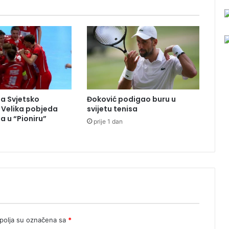
v
k
a
s
j
e
d
n
i
na Svjetsko
Đoković podigao buru u
c
 Velika pobjeda
svijetu tenisa
e
 u “Pioniru”
prije 1 dan
n
a
k
o
n
k
o
n
s
u
olja su označena sa
*