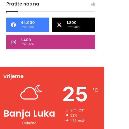
Pratite nas na
44.000
1.800
Pratilaca
Pratilaca
1.400
Pratilaca
Vrijeme
25
℃
Banja Luka
25º - 23º
52%
1.74 km/h
Oblačno