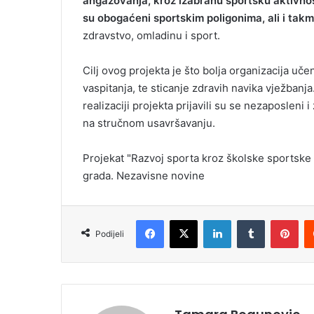
angažovanja, kroz izabranu sportsku aktivnos
l
su obogaćeni sportskim poligonima, ali i takm
zdravstvo, omladinu i sport.
Cilj ovog projekta je što bolja organizacija uč
vaspitanja, te sticanje zdravih navika vježban
realizaciji projekta prijavili su se nezaposleni 
na stručnom usavršavanju.
Projekat "Razvoj sporta kroz školske sportske 
grada. Nezavisne novine
Facebook
X
LinkedIn
Tumblr
Pinterest
Podijeli