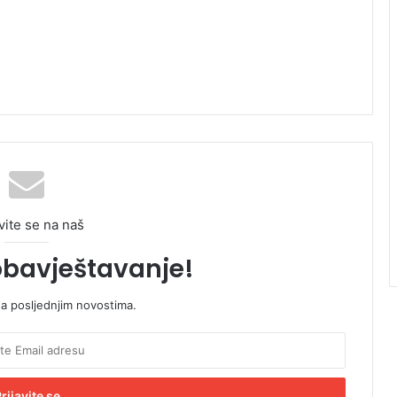
vite se na naš
obavještavanje!
sa posljednjim novostima.