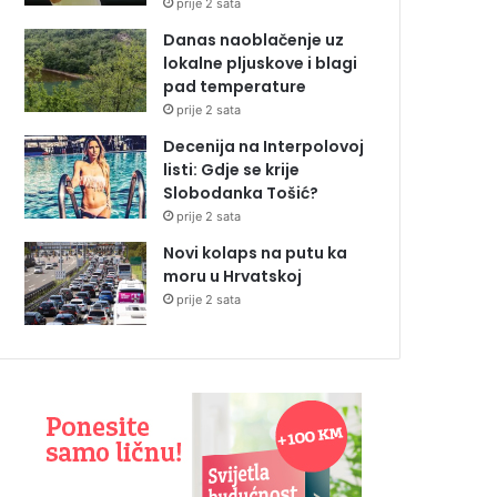
prije 2 sata
Danas naoblačenje uz
lokalne pljuskove i blagi
pad temperature
prije 2 sata
Decenija na Interpolovoj
listi: Gdje se krije
Slobodanka Tošić?
prije 2 sata
Novi kolaps na putu ka
moru u Hrvatskoj
prije 2 sata