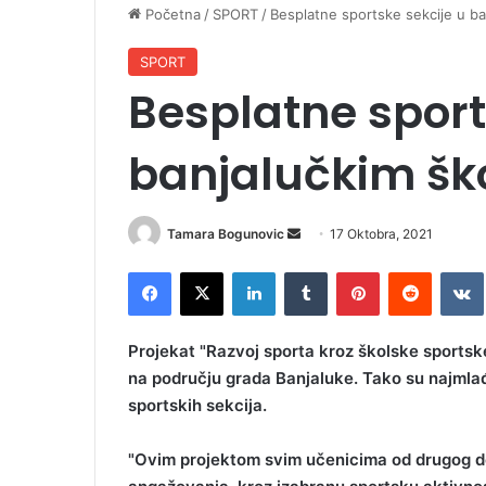
Početna
/
SPORT
/
Besplatne sportske sekcije u b
SPORT
Besplatne sport
banjalučkim š
Tamara Bogunovic
S
17 Oktobra, 2021
e
Facebook
X
LinkedIn
Tumblr
Pinterest
Reddit
VK
n
d
a
Projekat "Razvoj sporta kroz školske sportske
n
na području grada Banjaluke. Tako su najmlađi
e
sportskih sekcija.
m
a
"Ovim projektom svim učenicima od drugog do
i