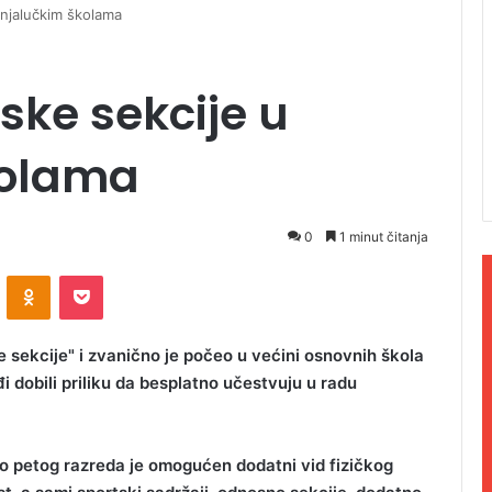
anjalučkim školama
ske sekcije u
kolama
0
1 minut čitanja
ontakte
Odnoklassniki
Pocket
 sekcije" i zvanično je počeo u većini osnovnih škola
 dobili priliku da besplatno učestvuju u radu
 petog razreda je omogućen dodatni vid fizičkog