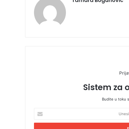
Tamara Bogunovic
Prija
Sistem za 
Budite u toku 
U
n
e