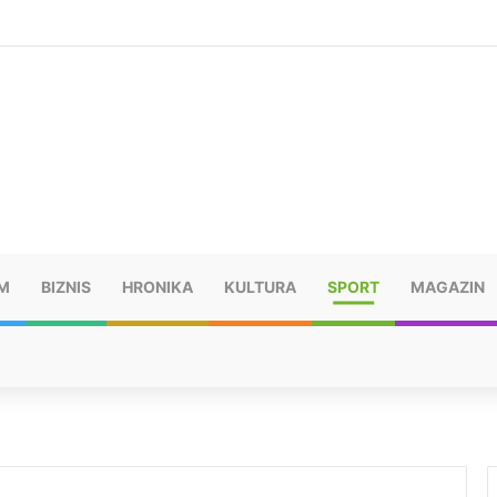
šu: “Taj poraz me uništio”
M
BIZNIS
HRONIKA
KULTURA
SPORT
MAGAZIN