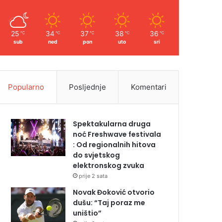
25
34
37
38
36
℃
℃
℃
℃
℃
sub
ned
pon
uto
sri
Popularno
Posljednje
Komentari
Spektakularna druga
noć Freshwave festivala
: Od regionalnih hitova
do svjetskog
elektronskog zvuka
prije 2 sata
Novak Đoković otvorio
dušu: “Taj poraz me
uništio”