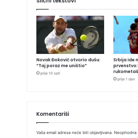
Slični tekstovi
j
a
l
u
č
k
i
h
n
Novak Đoković otvorio dušu:
Srbija ide 
a
“Taj poraz me uništio”
prvenstvo:
­
rukometaša
prije 10 sati
s
prije 1 dan
e
­
l
j
a
Komentariši
Vaša email adresa neće biti objavljivana.
Neophodna p