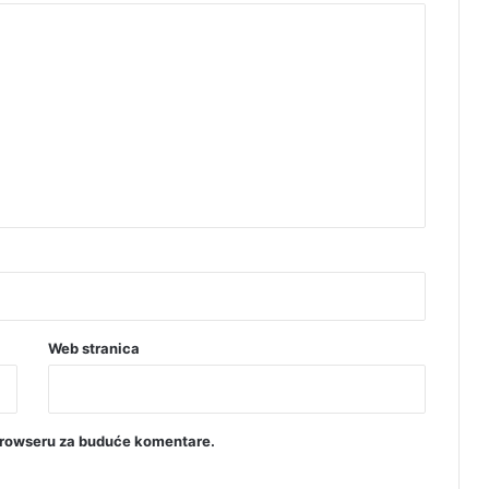
l
t
a
c
i
j
a
Web stranica
browseru za buduće komentare.