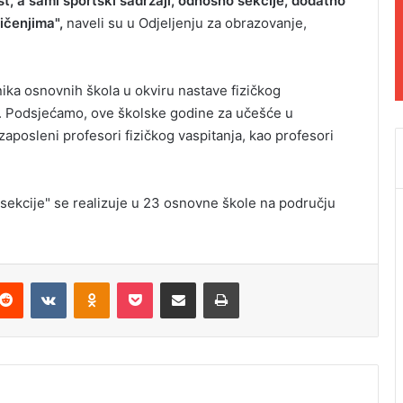
t, a sami sportski sadržaji, odnosno sekcije, dodatno
ičenjima",
naveli su u Odjeljenju za obrazovanje,
enika osnovnih škola u okviru nastave fizičkog
ja. Podsjećamo, ove školske godine za učešće u
i zaposleni profesori fizičkog vaspitanja, kao profesori
sekcije" se realizuje u 23 osnovne škole na području
Reddit
VKontakte
Odnoklassniki
Pocket
Podijeli putem Emaila
Odštampaj