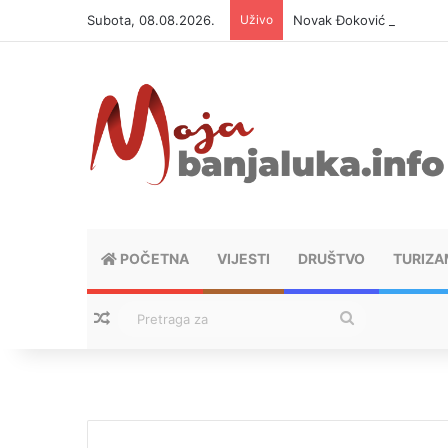
Subota, 08.08.2026.
Uživo
Novak Đoković otvorio du
POČETNA
VIJESTI
DRUŠTVO
TURIZA
Nasumični tekstovi
Pretraga
za