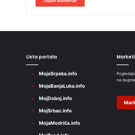
A
l
t
e
r
Lista portala
Market
n
a
MojaSrpska.info
Pogledajt
t
na dugme
i
MojaBanjaLuka.info
v
MojDoboj.info
e
Mark
MojSrbac.info
:
MojaModriča.info