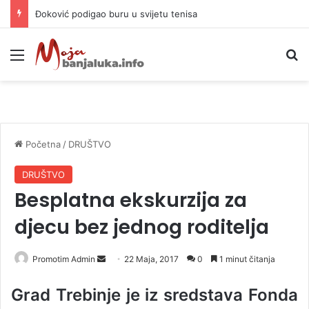
APIF izgubio spor sa komšijama, mora platiti 10.000 KM
Meni
P
Početna
/
DRUŠTVO
DRUŠTVO
Besplatna ekskurzija za
djecu bez jednog roditelja
Promotim Admin
S
22 Maja, 2017
0
1 minut čitanja
e
Grad Trebinje je iz sredstava Fonda
n
d