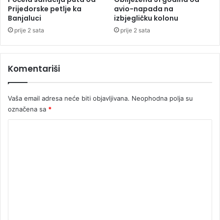
Prijedorske petlje ka
avio-napada na
Banjaluci
izbjegličku kolonu
prije 2 sata
prije 2 sata
Komentariši
Vaša email adresa neće biti objavljivana.
Neophodna polja su
označena sa
*
K
o
m
e
n
t
a