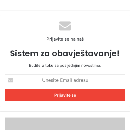
Prijavite se na naš
Sistem za obavještavanje!
Budite u toku sa posljednjim novostima.
U
n
e
s
i
t
e
E
F
m
i