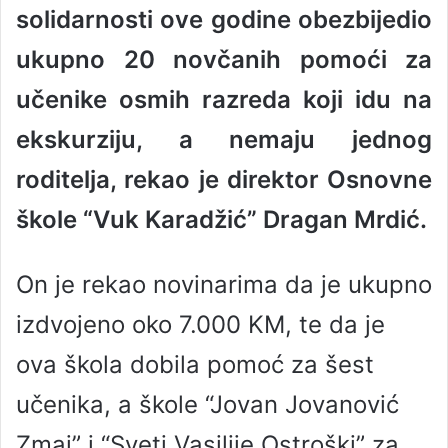
solidarnosti ove godine obezbijedio
a
n
ukupno 20 novčanih pomoći za
e
učenike osmih razreda koji idu na
m
a
ekskurziju, a nemaju jednog
i
l
roditelja, rekao je direktor Osnovne
škole “Vuk Karadžić” Dragan Mrdić.
On je rekao novinarima da je ukupno
izdvojeno oko 7.000 KM, te da je
ova škola dobila pomoć za šest
učenika, a škole “Jovan Jovanović
Zmaj” i “Sveti Vasilije Ostroški” za