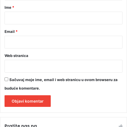
r
Ime
*
*
Email
*
Web stranica
Sačuvaj moje ime, email i web stranicu u ovom browseru za
buduće komentare.
A
l
Pratite nas na