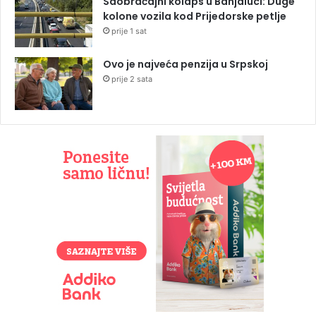
Saobraćajni kolaps u Banjaluci: Duge
kolone vozila kod Prijedorske petlje
prije 1 sat
Ovo je najveća penzija u Srpskoj
prije 2 sata