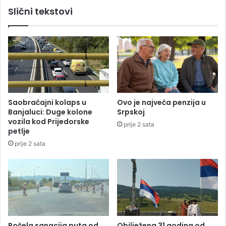
t
d
Slični tekstovi
a
ž
e
r
i
m
a
Saobraćajni kolaps u
Ovo je najveća penzija u
Banjaluci: Duge kolone
Srpskoj
vozila kod Prijedorske
prije 2 sata
petlje
prije 2 sata
Počela sanacija puta od
Obilježena 31 godina od