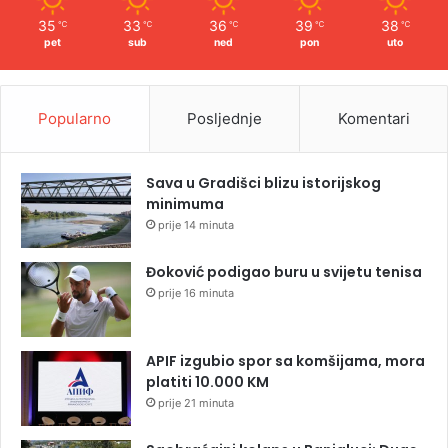
35
33
36
39
38
℃
℃
℃
℃
℃
pet
sub
ned
pon
uto
Popularno
Posljednje
Komentari
Sava u Gradišci blizu istorijskog
minimuma
prije 14 minuta
Đoković podigao buru u svijetu tenisa
prije 16 minuta
APIF izgubio spor sa komšijama, mora
platiti 10.000 KM
prije 21 minuta