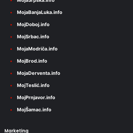
MojaSrpska.info
MojaBanjaLuka.info
MojDoboj.info
MojSrbac.info
MojaModriča.info
MojBrod.info
MojaDerventa.info
MojTeslić.info
MojPrnjavor.info
MojŠamac.info
Marketing