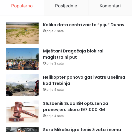
Popularno
Posljednje
Komentari
Koliko data centri zaista “piju” Dunav
prije 3 sata
Mještani Dragočaja blokirali
magistralni put
prije 3 sata
Helikopter ponovo gasi vatru u selima
kod Trebinja
prije 4 sata
Službenik Suda BiH optužen za
pronevjeru skoro 197.000 KM
prije 4 sata
Sara Mikača igra tenis života i nema