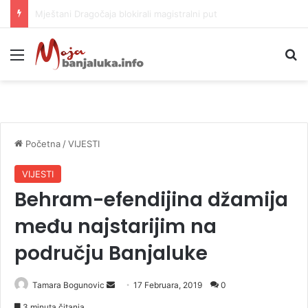
Helikopter ponovo gasi vatru u selima kod Trebinja
Meni
P
Početna
/
VIJESTI
VIJESTI
Behram-efendijina džamija
među najstarijim na
području Banjaluke
Tamara Bogunovic
S
17 Februara, 2019
0
e
3 minuta čitanja