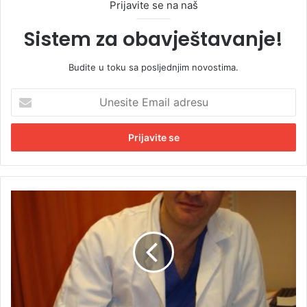
Prijavite se na naš
Sistem za obavještavanje!
Budite u toku sa posljednjim novostima.
U
n
e
s
i
t
e
E
Č
m
o
a
v
i
j
l
e
a
k
d
k
r
o