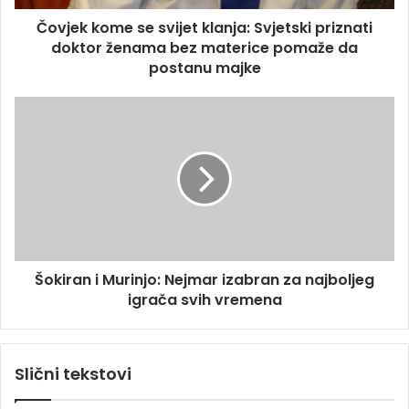
e
m
s
Čovjek kome se svijet klanja: Svjetski priznati
e
u
doktor ženama bez materice pomaže da
s
e
postanu majke
s
v
Š
i
o
j
k
e
i
t
r
k
a
l
n
a
i
n
M
j
Šokiran i Murinjo: Nejmar izabran za najboljeg
u
a
igrača svih vremena
r
:
i
S
n
v
j
Slični tekstovi
j
o
e
: