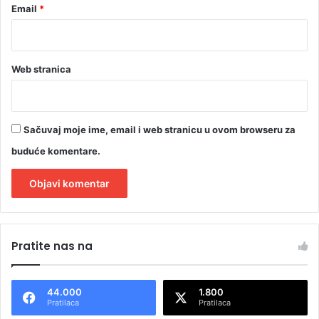
p
Email
*
o
s
t
a
Web stranica
n
u
m
a
Sačuvaj moje ime, email i web stranicu u ovom browseru za
j
buduće komentare.
k
e
A
l
Pratite nas na
t
e
44.000
1.800
r
Pratilaca
Pratilaca
n