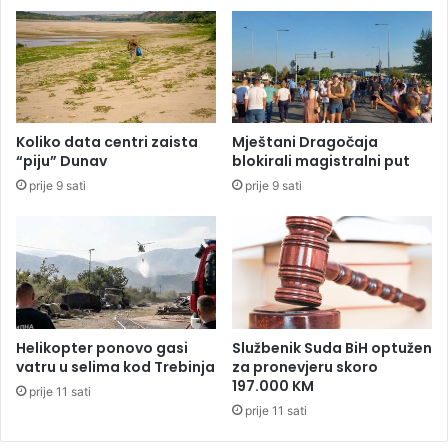
t
N
s
e
k
j
i
m
p
a
r
r
i
i
Koliko data centri zaista
Mještani Dragočaja
z
z
“piju” Dunav
blokirali magistralni put
n
a
prije 9 sati
prije 9 sati
a
b
t
r
i
a
d
n
o
z
k
a
t
n
o
a
Helikopter ponovo gasi
Službenik Suda BiH optužen
r
j
vatru u selima kod Trebinja
za pronevjeru skoro
ž
b
197.000 KM
prije 11 sati
e
o
prije 11 sati
n
l
a
j