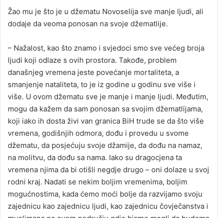
Žao mu je što je u džematu Novoselija sve manje ljudi, ali
dodaje da veoma ponosan na svoje džematlije.
– Nažalost, kao što znamo i svjedoci smo sve većeg broja
ljudi koji odlaze s ovih prostora. Takođe, problem
današnjeg vremena jeste povećanje mortaliteta, a
smanjenje nataliteta, to je iz godine u godinu sve više i
više. U ovom džematu sve je manje i manje ljudi. Međutim,
mogu da kažem da sam ponosan sa svojim džematlijama,
koji iako ih dosta živi van granica BiH trude se da što više
vremena, godišnjih odmora, dođu i provedu u svome
džematu, da posjećuju svoje džamije, da dođu na namaz,
na molitvu, da dođu sa nama. Iako su dragocjena ta
vremena njima da bi otišli negdje drugo – oni dolaze u svoj
rodni kraj. Nadati se nekim boljim vremenima, boljim
mogućnostima, kada ćemo moći bolje da razvijamo svoju
zajednicu kao zajednicu ljudi, kao zajednicu čovječanstva i