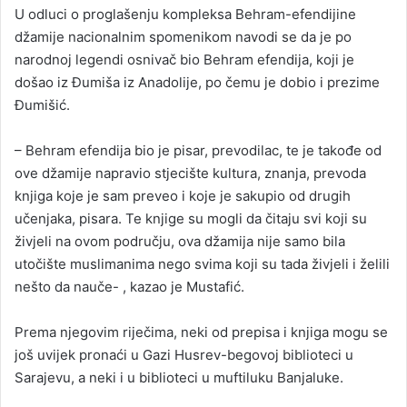
U odluci o proglašenju kompleksa Behram-efendijine
džamije nacionalnim spomenikom navodi se da je po
narodnoj legendi osnivač bio Behram efendija, koji je
došao iz Đumiša iz Anadolije, po čemu je dobio i prezime
Đumišić.
– Behram efendija bio je pisar, prevodilac, te je takođe od
ove džamije napravio stjecište kultura, znanja, prevoda
knjiga koje je sam preveo i koje je sakupio od drugih
učenjaka, pisara. Te knjige su mogli da čitaju svi koji su
živjeli na ovom području, ova džamija nije samo bila
utočište muslimanima nego svima koji su tada živjeli i želili
nešto da nauče- , kazao je Mustafić.
Prema njegovim riječima, neki od prepisa i knjiga mogu se
još uvijek pronaći u Gazi Husrev-begovoj biblioteci u
Sarajevu, a neki i u biblioteci u muftiluku Banjaluke.