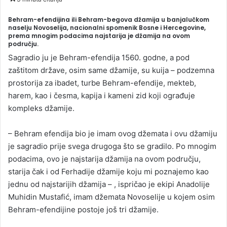
n
Behram-efendijina ili Behram-begova džamija u banjalučkom
d
naselju Novoselija, nacionalni spomenik Bosne i Hercegovine,
a
prema mnogim podacima najstarija je džamija na ovom
području.
n
e
Sagradio ju je Behram-efendija 1560. godne, a pod
m
zaštitom države, osim same džamije, su kuija – podzemna
a
prostorija za ibadet, turbe Behram-efendije, mekteb,
i
harem, kao i česma, kapija i kameni zid koji ograđuje
l
kompleks džamije.
– Behram efendija bio je imam ovog džemata i ovu džamiju
je sagradio prije svega drugoga što se gradilo. Po mnogim
podacima, ovo je najstarija džamija na ovom području,
starija čak i od Ferhadije džamije koju mi poznajemo kao
jednu od najstarijih džamija – , ispričao je ekipi Anadolije
Muhidin Mustafić, imam džemata Novoselije u kojem osim
Behram-efendijine postoje još tri džamije.