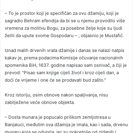
– To je prostor koji je specifičan za ovu džamiju, koji je
sagradio Behram efendija da bi se u njemu provodilo više
vremena za molitvu Bogu, za posebne želje koje su ljudi
želili da upute svome Gospodaru – , objasnio je Mustafić.
Iznad malih drvenih vrata džamije i danas se nalazi natpis
kakav je, prema podacima Komisije očuvanje nacionalnih
spomenika BiH, 1637. godine napisao sam osnivač, a čiji je
prevod: "Pisao sam knjige cijeli život i kroz cijeli dan, a
doći će vrijeme i one će se prodavati bud zašto."
Kroz istoriju, osim obnove nakon spaljivanja, nisu
zabilježene veće obnove objekta.
– Dosta munara je popucalo prilikom zemljotresa u
Banjaluci, međutim ova džamija je imala, kao i sada, drvenu
munaru koja se oduprla, jer su pokretnije od zidanih i