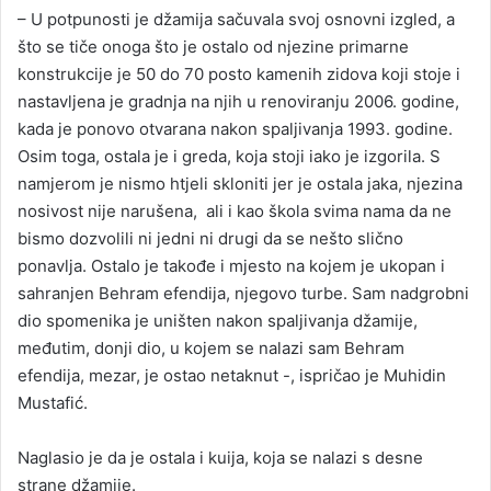
– U potpunosti je džamija sačuvala svoj osnovni izgled, a
što se tiče onoga što je ostalo od njezine primarne
konstrukcije je 50 do 70 posto kamenih zidova koji stoje i
nastavljena je gradnja na njih u renoviranju 2006. godine,
kada je ponovo otvarana nakon spaljivanja 1993. godine.
Osim toga, ostala je i greda, koja stoji iako je izgorila. S
namjerom je nismo htjeli skloniti jer je ostala jaka, njezina
nosivost nije narušena, ali i kao škola svima nama da ne
bismo dozvolili ni jedni ni drugi da se nešto slično
ponavlja. Ostalo je takođe i mjesto na kojem je ukopan i
sahranjen Behram efendija, njegovo turbe. Sam nadgrobni
dio spomenika je uništen nakon spaljivanja džamije,
međutim, donji dio, u kojem se nalazi sam Behram
efendija, mezar, je ostao netaknut -, ispričao je Muhidin
Mustafić.
Naglasio je da je ostala i kuija, koja se nalazi s desne
strane džamije.