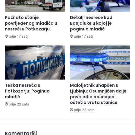
l
v
i
i
s
š
Poznato stanje
Detalji nesreće kod
t
e
povrijeđenog mladića u
Banjaluke u kojoj je
a
k
nesreći u Potkozarju
poginuo mladić
r
prije 17 sati
prije 17 sati
i
v
i
č
n
i
h
d
Teška nesreća u
Maloljetnik uhapšen u
j
Potkozarju: Poginuo
Ljubinju: Osumnjičen da je
e
mladić
povrijedio policajca i
oštetio vrata stanice
l
prije 22 sata
a
prije 23 sata
,
p
r
Komentariši
o