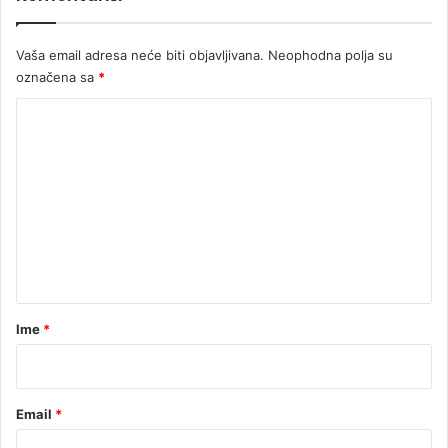
n
a
Vaša email adresa neće biti objavljivana.
Neophodna polja su
đ
označena sa
*
e
n
K
a
o
d
r
m
o
e
g
a
n
t
a
r
Ime
*
*
Email
*