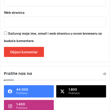
Web stranica
Sačuvaj moje ime, email i web stranicu u ovom browseru za
buduće komentare.
A
l
Pratite nas na
t
e
44.000
1.800
r
Pratilaca
Pratilaca
n
1.400
a
Pratilaca