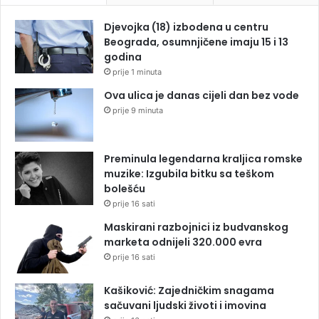
Djevojka (18) izbodena u centru
Beograda, osumnjičene imaju 15 i 13
godina
prije 1 minuta
Ova ulica je danas cijeli dan bez vode
prije 9 minuta
Preminula legendarna kraljica romske
muzike: Izgubila bitku sa teškom
bolešću
prije 16 sati
Maskirani razbojnici iz budvanskog
marketa odnijeli 320.000 evra
prije 16 sati
Kašiković: Zajedničkim snagama
sačuvani ljudski životi i imovina