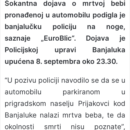
Šokantna dojava o mrtvoj bebi
a
pronađenoj u automobilu podigla je
n
e
banjalučku policiju na noge,
m
a
saznaje „EuroBlic“. Dojava je
i
Policijskoj upravi Banjaluka
l
upućena 8. septembra oko 23.30.
“U pozivu policiji navodilo se da se u
automobilu parkiranom u
prigradskom naselju Prijakovci kod
Banjaluke nalazi mrtva beba, te da
okolnosti smrti nisu poznate”,