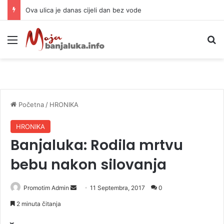
Preminula legendarna kraljica romske muzike: Izgubila bitku sa teškom bolešću
Meni
P
Početna
/
HRONIKA
HRONIKA
Banjaluka: Rodila mrtvu
bebu nakon silovanja
Promotim Admin
S
11 Septembra, 2017
0
e
2 minuta čitanja
n
d