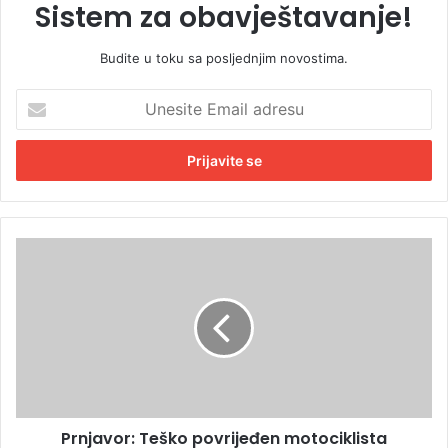
Sistem za obavještavanje!
Budite u toku sa posljednjim novostima.
U
n
e
s
i
t
e
E
P
m
r
a
n
i
j
l
a
a
v
d
o
r
r
e
:
s
Prnjavor: Teško povrijeđen motociklista
T