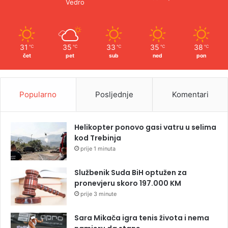
Vedro
31
35
33
35
38
℃
℃
℃
℃
℃
čet
pet
sub
ned
pon
Popularno
Posljednje
Komentari
Helikopter ponovo gasi vatru u selima
kod Trebinja
prije 1 minuta
Službenik Suda BiH optužen za
pronevjeru skoro 197.000 KM
prije 3 minute
Sara Mikača igra tenis života i nema