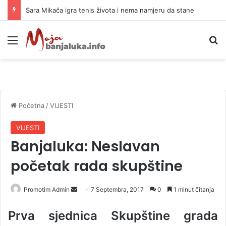
Sara Mikača igra tenis života i nema namjeru da stane
Meni
P
Početna
/
VIJESTI
VIJESTI
Banjaluka: Neslavan
početak rada skupštine
Promotim Admin
S
7 Septembra, 2017
0
1 minut čitanja
e
Prva sjednica Skupštine grada
n
d