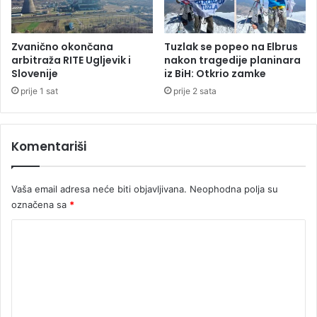
i
j
a
Zvanično okončana
Tuzlak se popeo na Elbrus
arbitraža RITE Ugljevik i
nakon tragedije planinara
Slovenije
iz BiH: Otkrio zamke
prije 1 sat
prije 2 sata
Komentariši
Vaša email adresa neće biti objavljivana.
Neophodna polja su
označena sa
*
K
o
m
e
n