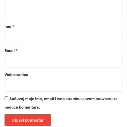
t
a
r
Ime
*
*
Email
*
Web stranica
Sačuvaj moje ime, email i web stranicu u ovom browseru za
buduće komentare.