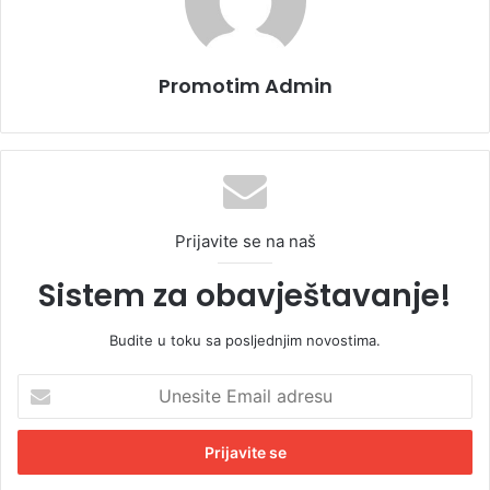
Promotim Admin
Prijavite se na naš
Sistem za obavještavanje!
Budite u toku sa posljednjim novostima.
U
n
e
s
i