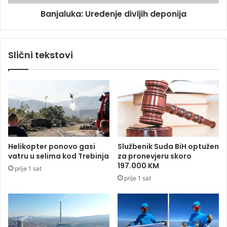
t
a
Banjaluka: Uređenje divljih deponija
a
:
š
U
k
r
a
e
Slični tekstovi
s
đ
p
e
o
n
m
j
e
e
n
d
i
v
l
Helikopter ponovo gasi
Službenik Suda BiH optužen
j
vatru u selima kod Trebinja
za pronevjeru skoro
i
197.000 KM
prije 1 sat
h
prije 1 sat
d
e
p
o
n