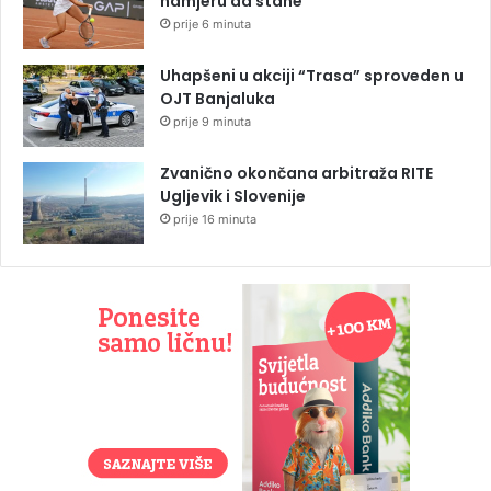
namjeru da stane
prije 6 minuta
Uhapšeni u akciji “Trasa” sproveden u
OJT Banjaluka
prije 9 minuta
Zvanično okončana arbitraža RITE
Ugljevik i Slovenije
prije 16 minuta