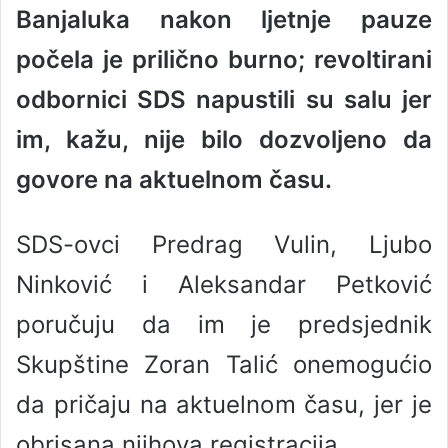
Banjaluka nakon ljetnje pauze
a
n
počela je prilično burno; revoltirani
e
odbornici SDS napustili su salu jer
m
a
im, kažu, nije bilo dozvoljeno da
i
l
govore na aktuelnom času.
SDS-ovci Predrag Vulin, Ljubo
Ninković i Aleksandar Petković
poručuju da im je predsjednik
Skupštine Zoran Talić onemogućio
da pričaju na aktuelnom času, jer je
obrisana njihova registracija.